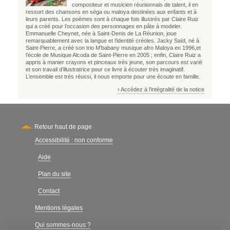
compositeur et musicien réunionnais de talent, il en
ressort des chansons en séga ou maloya destinées aux enfants et à
leurs parents. Les poèmes sont à chaque fois illustrés par Claire Ruiz
qui a créé pour l’occasion des personnages en pâte à modeler.
Emmanuelle Cheynet, née à Saint-Denis de La Réunion, joue
remarquablement avec la langue et l’identité créoles. Jacky Saïd, né à
Saint-Pierre, a créé son trio M’babany musique afro Maloya en 1996,et
l’école de Musique Alcoda de Saint-Pierre en 2005 ; enfin, Claire Ruiz a
appris à manier crayons et pinceaux très jeune, son parcours est varié
et son travail d’illustratrice pour ce livre à écouter très imaginatif.
L’ensemble est très réussi, il nous emporte pour une écoute en famille.
› Accédez à l'intégralité de la notice
Retour haut de page
Accessibilité : non conforme
Secondary
Aide
-
Plan du site
-
Contact
-
Mentions légales
Qui sommes-nous ?