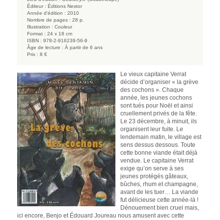
Éditeur :
Éditions Nestor
Année d'édition :
2010
Nombre de pages :
28 p.
Illustration :
Couleur
Format :
24 x 18 cm
ISBN :
978-2-916239-56-9
Âge de lecture :
À partir de 6 ans
Prix :
8 €
Le vieux capitaine Verrat
décide d’organiser « la grève
des cochons ». Chaque
année, les jeunes cochons
sont tués pour Noël et ainsi
cruellement privés de la fête.
Le 23 décembre, à minuit, ils
organisent leur fuite. Le
lendemain matin, le village est
sens dessus dessous. Toute
cette bonne viande était déjà
vendue. Le capitaine Verrat
exige qu’on serve à ses
jeunes protégés gâteaux,
bûches, rhum et champagne,
avant de les tuer… La viande
fut délicieuse cette année-là !
Dénouement bien cruel mais,
ici encore, Benjo et Édouard Joureau nous amusent avec cette