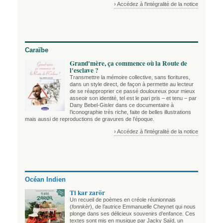
› Accédez à l'intégralité de la notice
Caraïbe
Grand'mère, ça commence où la Route de
l'esclave ?
Transmettre la mémoire collective, sans fioritures,
dans un style direct, de façon à permette au lecteur
de se réapproprier ce passé douloureux pour mieux
asseoir son identité, tel est le pari pris – et tenu – par
Dany Bebel-Gisler dans ce documentaire à
l’iconographie très riche, faite de belles illustrations
mais aussi de reproductions de gravures de l’époque.
› Accédez à l'intégralité de la notice
Océan Indien
Ti kar zarör
Un recueil de poèmes en créole réunionnais
(
fonnkèr
), de l’autrice Emmanuelle Cheynet qui nous
plonge dans ses délicieux souvenirs d’enfance. Ces
textes sont mis en musique par Jacky Saïd, un