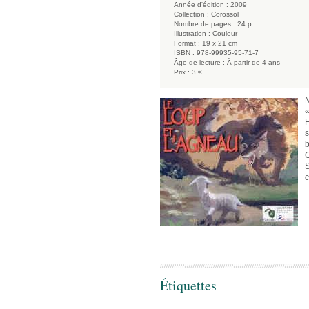
Année d'édition :
2009
Collection :
Corossol
Nombre de pages :
24 p.
Illustration :
Couleur
Format :
19 x 21 cm
ISBN :
978-99935-95-71-7
Âge de lecture :
À partir de 4 ans
Prix :
3 €
M
«
F
s
b
C
S
c
Étiquettes