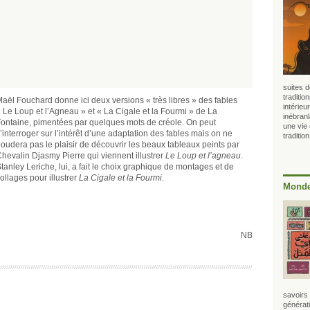
suites d
traditio
aël Fouchard donne ici deux versions « très libres » des fables
intérie
 Le Loup et l’Agneau » et « La Cigale et la Fourmi » de La
inébranl
ontaine, pimentées par quelques mots de créole. On peut
une vie 
’interroger sur l’intérêt d’une adaptation des fables mais on ne
tradition
oudera pas le plaisir de découvrir les beaux tableaux peints par
hevalin Djasmy Pierre qui viennent illustrer
Le Loup et l’agneau
.
tanley Leriche, lui, a fait le choix graphique de montages et de
ollages pour illustrer
La Cigale et la Fourmi
.
Monde
NB
savoirs
générat