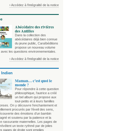
› Accédez à l'intégralité de la notice
be
Abécédaire des rivières
des Antilles
Dans la collection des
abécédaires déjà bien connue
du jeune public, Caraïbéditions
propose un nouveau volume
e avec les questions environnementales.
› Accédez à l'intégralité de la notice
 Indien
Maman… c’est quoi le
monde ?
Pour répondre à cette question
philosophique, l’autrice a créé
un bel album qui propose aux
tout-petits et à leurs familles
onses. On y découvre l’enchantement et
illement procurés par l’éveil des sens,
découverte des émotions d’un bambin
gné et soutenu par la patience et la
e rassurante maternelles. Les pages de
évèlent un texte rythmé par de jolies
es pages de droite sont emplies