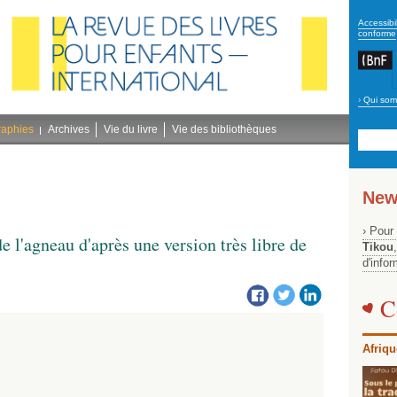
secon
Accessibil
conforme
›
Qui som
Navig
bleu
raphies
Archives
Vie du livre
Vie des bibliothèques
New
› Pour
de l'agneau d'après une version très libre de
Tikou
d'info
C
Afriqu