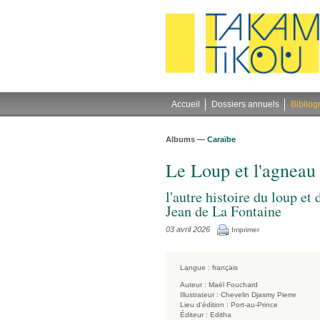
Gestion des cookies
Accueil
Dossiers annuels
Bibliog
Albums —
Caraïbe
Le Loup et l'agneau
l'autre histoire du loup et 
Jean de La Fontaine
03 avril 2026
Imprimer
Langue :
français
Auteur :
Maël Fouchard
Illustrateur :
Chevelin Djasmy Pierre
Lieu d'édition :
Port-au-Prince
Éditeur :
Editha