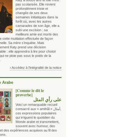
Katy a douze ans et elle n’est
pas scolarisée. Elle revient
profondément triste et
changée de ses deux
semaines initiatiques dans la
forêt où, avec les autres
camarades de son âge, elle a
subi une excision : sa
meilleure amie est morte des
e cette mutilation effectuée de façon
nnelle. Sa mère s’inquiète. Mais
urement Katy prend une décision
able : elle apprendra à lire pour choisir
qui ne ploie pas sous le poids de la
.
› Accédez à l'intégralité de la notice
 Arabe
[Comme le dit le
proverbe]
على رأي المثل
Voici un remarquable recueil
consacré aux « amthâl »
أمثال
,
ces expressions populaires
qui irriguent le quotidien du
Monde arabe et transmettent,
souvent avec humour, des
 et des expériences acquises au fil des
ions.