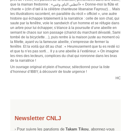
que la maman fredonne : «أعطني الناي وغني» « Donne-moi la flûte et
chante » (clin d’œil à la célèbre chanteuse libanaise Fayrouz)… Mais
les illustrations racontent, en parallèle du récit « officiel », une autre
histoire qui échappe totalement à la narratrice : celle de son chat, qui
saute par la fenêtre, vole le sandwich d’un homme et se réfugie dans
un arbre pour lui échapper, s’élance à la poursuite d’une abeille en
semant le chaos sur son passage (chariot du marchant dévasté, Sami
tombé de la bicyclette…), puis rentre à la maison juste au moment où
la fillette, ayant vu la fameuse abeille, s’empresse de fermer la
fenêtre. Et la voilà qui dit au chat : « Heureusement que tu es resté ici
et que tu n’es pas sorti… Il y a une abeille à l’extérieur. » On imagine
les rires des lecteurs, complices du chat qui ronronne dans les bras
de la narratrice !
Un ouvrage original et plein d’humour, sélectionné pour la liste
d’honneur d’IBBY, à découvrir de toute urgence !
HC
Newsletter CNLJ
› Pour suivre les parutions de
Takam Tikou
, abonnez-vous