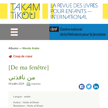
Gestion des cookies
Albums —
Monde Arabe
Coup de cœur
[De ma fenêtre]
من نافذتي
09 juillet 2024
Imprimer
Langue :
arabe
Auteur :
Huda al-Shaer
Illustrateur :
Huda al-Shaer