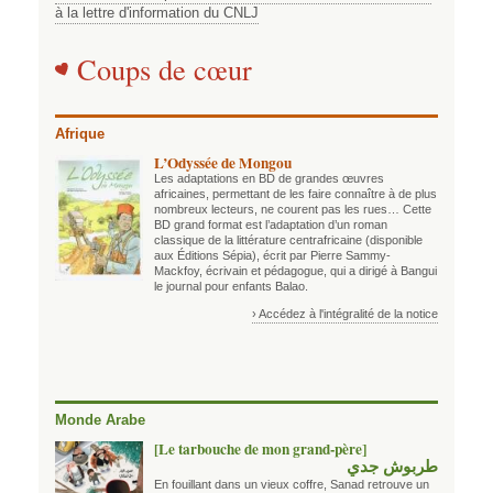
à la lettre d'information du CNLJ
Coups de cœur
Afrique
L’Odyssée de Mongou
Les adaptations en BD de grandes œuvres
africaines, permettant de les faire connaître à de plus
nombreux lecteurs, ne courent pas les rues… Cette
BD grand format est l’adaptation d’un roman
classique de la littérature centrafricaine (disponible
aux Éditions Sépia), écrit par Pierre Sammy-
Mackfoy, écrivain et pédagogue, qui a dirigé à Bangui
le journal pour enfants Balao.
› Accédez à l'intégralité de la notice
Monde Arabe
[Le tarbouche de mon grand-père]
طربوش جدي
En fouillant dans un vieux coffre, Sanad retrouve un