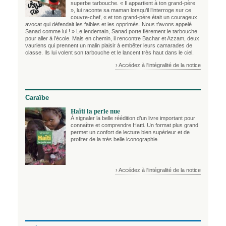
superbe tarbouche. « Il appartient à ton grand-père
», lui raconte sa maman lorsqu’il l’interroge sur ce
couvre-chef, « et ton grand-père était un courageux
avocat qui défendait les faibles et les opprimés. Nous t’avons appelé
Sanad comme lui ! » Le lendemain, Sanad porte fièrement le tarbouche
pour aller à l’école. Mais en chemin, il rencontre Bachar et Azzam, deux
vauriens qui prennent un malin plaisir à embêter leurs camarades de
classe. Ils lui volent son tarbouche et le lancent très haut dans le ciel.
› Accédez à l'intégralité de la notice
Caraïbe
Haïti la perle nue
À signaler la belle réédition d’un livre important pour
connaître et comprendre Haïti. Un format plus grand
permet un confort de lecture bien supérieur et de
profiter de la très belle iconographie.
› Accédez à l'intégralité de la notice