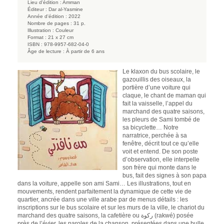
Lieu d'édition :
Amman
Éditeur :
Dar al-Yasmine
Année d'édition :
2022
Nombre de pages :
31 p.
Illustration :
Couleur
Format :
21 x 27 cm
ISBN :
978-9957-682-04-0
Âge de lecture :
À partir de 6 ans
Le klaxon du bus scolaire, le
gazouillis des oiseaux, la
portière d’une voiture qui
claque, le chant de maman qui
fait la vaisselle, l’appel du
marchand des quatre saisons,
les pleurs de Sami tombé de
sa bicyclette… Notre
narratrice, perchée à sa
fenêtre, décrit tout ce qu’elle
voit et entend. De son poste
d’observation, elle interpelle
son frère qui monte dans le
bus, fait des signes à son papa
dans la voiture, appelle son ami Sami… Les illustrations, tout en
mouvements, rendent parfaitement la dynamique de cette vie de
quartier, ancrée dans une ville arabe par de menus détails : les
inscriptions sur le bus scolaire et sur les murs de la ville, le chariot du
marchand des quatre saisons, la cafetière ou ركوة (rakwé) posée
près de l’évier, les paroles de la chanson, présentées dans une bulle,