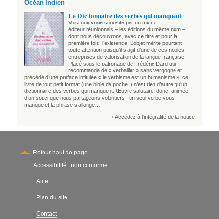
Océan Indien
Le Dictionnaire des verbes qui manquent
Voici une vraie curiosité par un micro
éditeur réunionnais – les éditions du même nom –
dont nous découvrons, avec ce titre et pour la
première fois, l’existence. L’objet mérite pourtant
toute attention puisqu’il s’agit d’une de ces nobles
entreprises de valorisation de la langue française.
Placé sous le patronage de Frédéric Dard qui
recommande de « verbailler » sans vergogne et
précédé d’une préface intitulée « le verbisme est un humanisme », ce
livre de tout petit format (une bible de poche !) n’est rien d’autre qu’un
dictionnaire des verbes qui manquent. Œuvre salutaire, donc, animée
d’un souci que nous partageons volontiers : un seul verbe vous
manque et la phrase s’allonge…
› Accédez à l'intégralité de la notice
Retour haut de page
Accessibilité : non conforme
Secondary
Aide
-
Plan du site
-
Contact
-