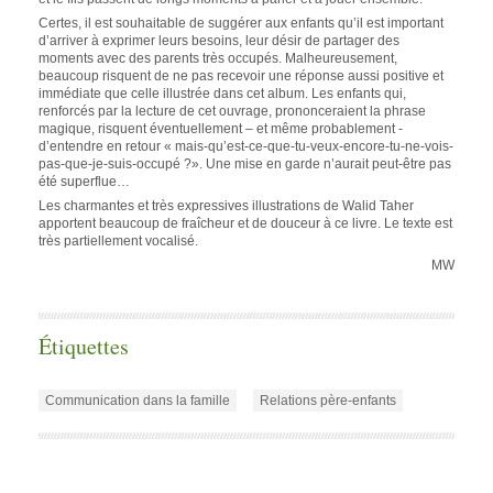
Certes, il est souhaitable de suggérer aux enfants qu’il est important
d’arriver à exprimer leurs besoins, leur désir de partager des
moments avec des parents très occupés. Malheureusement,
beaucoup risquent de ne pas recevoir une réponse aussi positive et
immédiate que celle illustrée dans cet album. Les enfants qui,
renforcés par la lecture de cet ouvrage, prononceraient la phrase
magique, risquent éventuellement – et même probablement -
d’entendre en retour « mais-qu’est-ce-que-tu-veux-encore-tu-ne-vois-
pas-que-je-suis-occupé ?». Une mise en garde n’aurait peut-être pas
été superflue…
Les charmantes et très expressives illustrations de Walid Taher
apportent beaucoup de fraîcheur et de douceur à ce livre. Le texte est
très partiellement vocalisé.
MW
Étiquettes
Communication dans la famille
Relations père-enfants