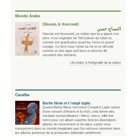
Monde Arabe
[Hassan, le tisserand]
النساج حسن
Hassan est tisserand, un métier que lui a appris son
père. Il est originaire de Tell Zeitoun au Liban et,
comme son grand-père avant lui, il fera un grand
voyage. Ce livre nous conte sa vie et se déroule
comme un des tapis qu’il tisse et dont les fils
racontent des histoires.
› Accédez à l'intégralité de la notice
Caraïbe
Barbe bleue et Compè lapin
Quand Barbe Bleue rencontre Compère Lapin autour
d’une version d’Anansi et la mort, cela donne des
résultats extraordinaires ! Merci, merci, mille fois
merci pour cet album superbe dont les illustrations
pleines de mouvement et de plans variés nous
transportent dans un monde imaginaire que l’on retrouve rarement dans
les albums jeunesse de la production éditoriale caribéenne.