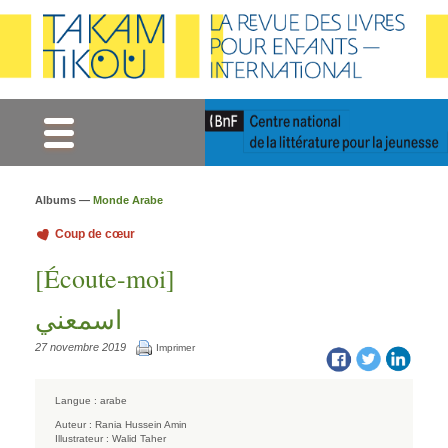
Gestion des cookies
Albums —
Monde Arabe
Coup de cœur
[Écoute-moi]
اسمعني
27 novembre 2019
Imprimer
Langue :
arabe
Auteur :
Rania Hussein Amin
Illustrateur :
Walid Taher