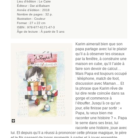
Lieu d'édition :
Le Caire
Éditeur :
Dar al-Balsam
Année d'édition :
2018
Nombre de pages :
32 p.
Illustration :
Couleur
Format :
27 x 22 cm
ISBN :
978-977-6171-47-3
Âge de lecture :
À partir de 5 ans
Karim aimerait bien que son
papa partage avec lui le plaisir
qu’il a à observer les oiseaux
par la fenêtre, à construire une
maison en cube, qu’il l’aide à
faire son devoir de calcul…
Mais Papa est toujours occupé
: téléphone, match de foot,
discussion avec Maman… Et
la phrase que Karim rêve de
lui dire reste coincée dans sa
gorge et commence à
l’étouffer. Jusqu’à ce qu’un
jour, elle finisse par sortir : «
Papa, tu veux bien me
raconter une histoire ? ». Papa
le serre dans ses bras, lui
raconte une histoire, joue avec
lui. Et depuis qu’il a réussi à prononcer cette phrase magique, le père
et le fils passent de longs moments à parler et à jouer ensemble.