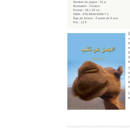
Nombre de pages :
51 p.
Illustration :
Couleur
Format :
26 x 20 cm
ISBN :
978-9948-8598-7-1
Âge de lecture :
À partir de 9 ans
Prix :
12 €
É
«
h
r
f
d
l
S
n
l
f
n
U
e