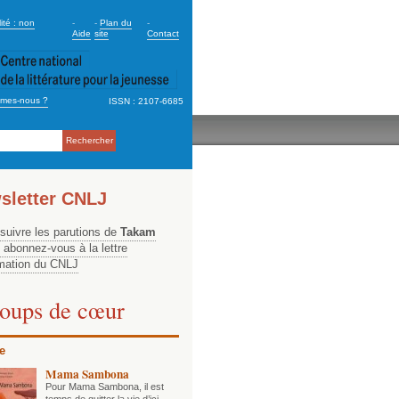
dary_2
ité : non
-
-
Plan du
-
Aide
site
Contact
mes-nous ?
ISSN : 2107-6685
ation
sletter CNLJ
 suivre les parutions de
Takam
, abonnez-vous à la lettre
rmation du CNLJ
oups de cœur
e
Mama Sambona
Pour Mama Sambona, il est