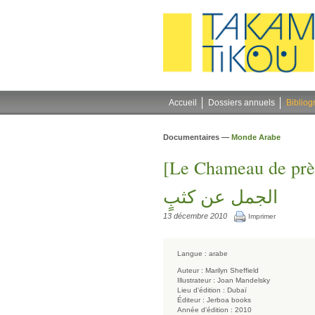
Gestion des cookies
Accueil
Dossiers annuels
Bibliog
Documentaires —
Monde Arabe
[Le Chameau de prè
الجمل عن كثبٍ
13 décembre 2010
Imprimer
Langue :
arabe
Auteur :
Marilyn Sheffield
Illustrateur :
Joan Mandelsky
Lieu d'édition :
Dubaï
Éditeur :
Jerboa books
Année d'édition :
2010