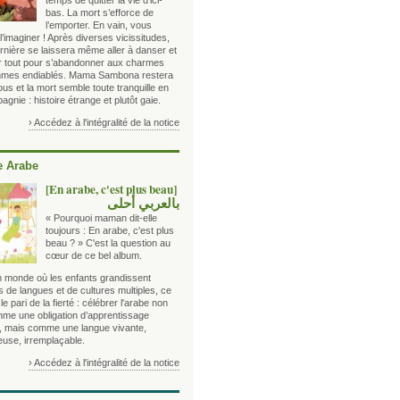
temps de quitter la vie d’ici-
bas. La mort s’efforce de
l’emporter. En vain, vous
’imaginer ! Après diverses vicissitudes,
rnière se laissera même aller à danser et
er tout pour s’abandonner aux charmes
hmes endiablés. Mama Sambona restera
us et la mort semble toute tranquille en
gnie : histoire étrange et plutôt gaie.
› Accédez à l'intégralité de la notice
 Arabe
[En arabe, c'est plus beau]
بالعربي أحلى
« Pourquoi maman dit-elle
toujours : En arabe, c'est plus
beau ? » C'est la question au
cœur de ce bel album.
 monde où les enfants grandissent
 de langues et de cultures multiples, ce
t le pari de la fierté : célébrer l'arabe non
me une obligation d’apprentissage
e, mais comme une langue vivante,
euse, irremplaçable.
› Accédez à l'intégralité de la notice