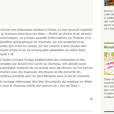
pouvez l
cette de
à oubli
des ryt
parmi no
sa compa
crit par une britannique résidant à Dubaï, ce livre pourrait s'appeler
 le chameau dans tous ses états ». Illustré de photos et de dessins
umoristiques, on y trouve quantité d'informations sur l'histoire et la
épartition géographique du chameau, sur son anatomie et sa
amille (qui inclut les lamas), sur ses cousins à deux bosses des
Monde
éserts d'Asie et sur sa remarquable adaptation au milieu dans
equel il vit.
i l'auteur évoque l'image traditionnelle des caravaniers et des
omades qui doivent leur survie au chameau, elle aborde aussi
'exploitation moderne de cet animal dans des fermes où l'on trait les
emelles avec des trayeuses électriques et elle présente les
ombreux produits que l'on peut fabriquer avec le lait de chamelle.
Dans un
n ouvrage intéressant, très bien documenté, qui explique en détail
entourés
n quoi le chameau mérite son surnom de « don de Dieu ».
livre fai
pas com
scolair
chaleur
IP