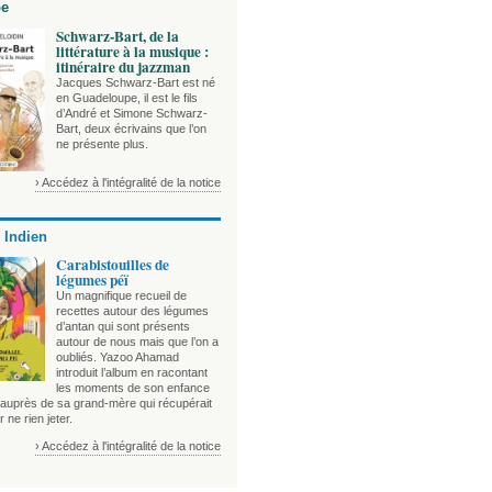
be
Schwarz-Bart, de la
littérature à la musique :
itinéraire du jazzman
Jacques Schwarz-Bart est né
en Guadeloupe, il est le fils
d’André et Simone Schwarz-
Bart, deux écrivains que l’on
ne présente plus.
› Accédez à l'intégralité de la notice
 Indien
Carabistouilles de
légumes péï
Un magnifique recueil de
recettes autour des légumes
d’antan qui sont présents
autour de nous mais que l’on a
oubliés. Yazoo Ahamad
introduit l’album en racontant
les moments de son enfance
auprès de sa grand-mère qui récupérait
r ne rien jeter.
› Accédez à l'intégralité de la notice