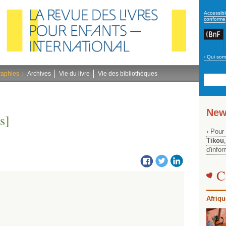
secon
Accessibil
conforme
›
Qui som
Navig
bleu
raphies
Archives
Vie du livre
Vie des bibliothèques
New
s]
› Pour
Tikou
d'info
C
Afriqu