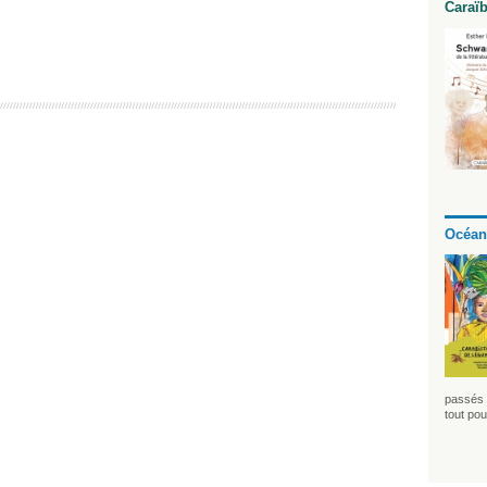
Caraï
Océan
passés 
tout pou