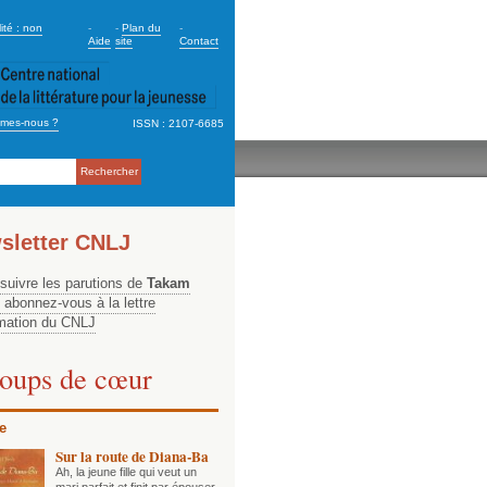
dary_2
ité : non
-
-
Plan du
-
Aide
site
Contact
mes-nous ?
ISSN : 2107-6685
ation
sletter CNLJ
 suivre les parutions de
Takam
, abonnez-vous à la lettre
rmation du CNLJ
oups de cœur
e
Sur la route de Diana-Ba
Ah, la jeune fille qui veut un