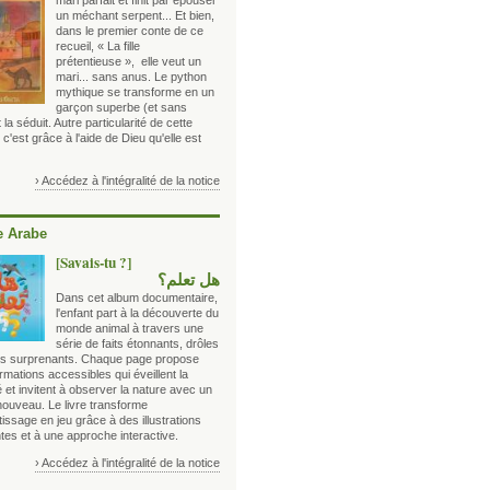
mari parfait et finit par épouser
un méchant serpent... Et bien,
dans le premier conte de ce
recueil, « La fille
prétentieuse », elle veut un
mari... sans anus. Le python
mythique se transforme en un
garçon superbe (et sans
 la séduit. Autre particularité de cette
 c'est grâce à l'aide de Dieu qu'elle est
› Accédez à l'intégralité de la notice
 Arabe
[Savais-tu ?]
هل تعلم؟
Dans cet album documentaire,
l'enfant part à la découverte du
monde animal à travers une
série de faits étonnants, drôles
ois surprenants. Chaque page propose
rmations accessibles qui éveillent la
é et invitent à observer la nature avec un
nouveau. Le livre transforme
tissage en jeu grâce à des illustrations
tes et à une approche interactive.
› Accédez à l'intégralité de la notice