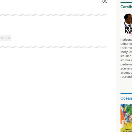
GC
Caraï
monde
majeurs 
dénonce
racisme 
Mery, es
les idé
lecteur
parfait
scénari
ardent 
reprendr
Océan