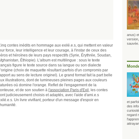
anus) et
version,
sauvée.
inq contes inédits en hommage aux exilé.e.s, qui mettent en valeur
eur force, leur intelligence et leur courage, à l'instar de ceux des
éros et héroïnes de leurs pays respectifs (Syrie, Érythrée, Soudan,
fghanistan, Éthiopie). L'album est multilingue : sous le texte
rançais figure le texte source dans sa langue ou son dialecte
Monde
'origine (choix de maquette résultant parfois d'un compromis par
apport au sens de lecture originel). Le grand format fait la part belle
ux illustrations, dont de lumineuses pleines pages aux couleurs
aturées où domine l'orange. Reflet de l'engagement de la
onteuse, et de son soutien à
l'association Paris d'Exil
, les contes
ont judicieusement choisis et adaptés, avec l'aide d'ami.e.s
xilé.e.s. Un livre vivifiant, porteur d'un message d'espoir en
et parf
'humanité.
des info
curiosit
regard 
l'appren
attrayan