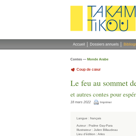
Gestion des cookies
Accueil
Dossiers annuels
Bibliog
Contes —
Monde Arabe
Coup de cœur
Le feu au sommet d
et autres contes pour espér
18 mars 2022
Imprimer
Langue :
français
Auteur :
Praline Gay-Para
Illustrateur :
Julien Billaudeau
Lieu d'édition :
Arles