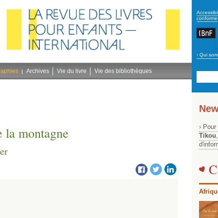
secon
Accessibil
conforme
›
Qui som
Navig
bleu
raphies
Archives
Vie du livre
Vie des bibliothèques
New
› Pour
e la montagne
Tikou
d'info
er
C
Afriqu