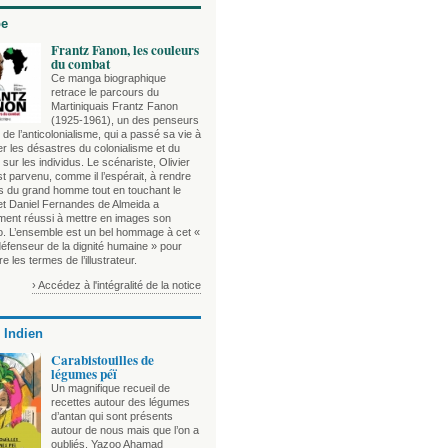
be
Frantz Fanon, les couleurs
du combat
Ce manga biographique
retrace le parcours du
Martiniquais Frantz Fanon
(1925-1961), un des penseurs
de l’anticolonialisme, qui a passé sa vie à
r les désastres du colonialisme et du
sur les individus. Le scénariste, Olivier
t parvenu, comme il l’espérait, à rendre
es du grand homme tout en touchant le
 et Daniel Fernandes de Almeida a
ement réussi à mettre en images son
o. L’ensemble est un bel hommage à cet «
défenseur de la dignité humaine » pour
e les termes de l’illustrateur.
› Accédez à l'intégralité de la notice
 Indien
Carabistouilles de
légumes péï
Un magnifique recueil de
recettes autour des légumes
d’antan qui sont présents
autour de nous mais que l’on a
oubliés. Yazoo Ahamad