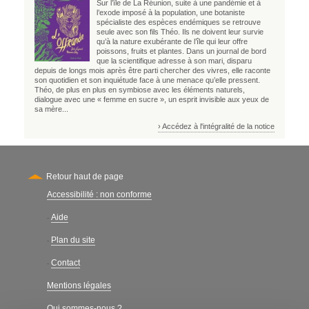
Sur l’île de La Réunion, suite à une pandémie et à
l’exode imposé à la population, une botaniste
spécialiste des espèces endémiques se retrouve
seule avec son fils Théo. Ils ne doivent leur survie
qu’à la nature exubérante de l’île qui leur offre
poissons, fruits et plantes. Dans un journal de bord
que la scientifique adresse à son mari, disparu
depuis de longs mois après être parti chercher des vivres, elle raconte
son quotidien et son inquiétude face à une menace qu’elle pressent.
Théo, de plus en plus en symbiose avec les éléments naturels,
dialogue avec une « femme en sucre », un esprit invisible aux yeux de
sa mère...
› Accédez à l'intégralité de la notice
Retour haut de page
Accessibilité : non conforme
Secondary
Aide
-
Plan du site
-
Contact
-
Mentions légales
Qui sommes-nous ?