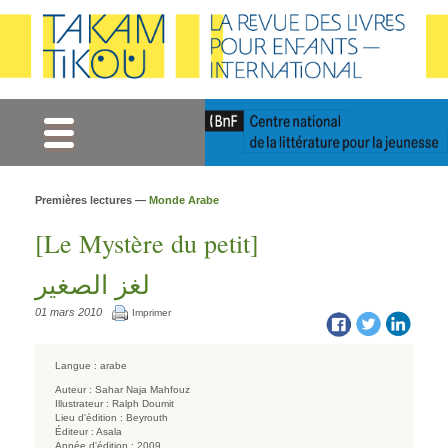
Gestion des cookies
Premières lectures —
Monde Arabe
[Le Mystère du petit]
لغز الصغير
01 mars 2010
Imprimer
Langue :
arabe
Auteur :
Sahar Naja Mahfouz
Illustrateur :
Ralph Doumit
Lieu d'édition :
Beyrouth
Éditeur :
Asala
Année d'édition :
2009