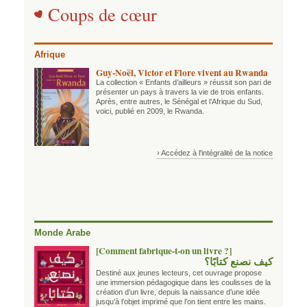
Coups de cœur
Afrique
Guy-Noël, Victor et Flore vivent au Rwanda
La collection « Enfants d’ailleurs » réussit son pari de
présenter un pays à travers la vie de trois enfants.
Après, entre autres, le Sénégal et l’Afrique du Sud,
voici, publié en 2009, le Rwanda.
› Accédez à l'intégralité de la notice
Monde Arabe
[Comment fabrique-t-on un livre ?]
كيف نصنع كتابًا؟
Destiné aux jeunes lecteurs, cet ouvrage propose
une immersion pédagogique dans les coulisses de la
création d’un livre, depuis la naissance d’une idée
jusqu’à l’objet imprimé que l’on tient entre les mains.