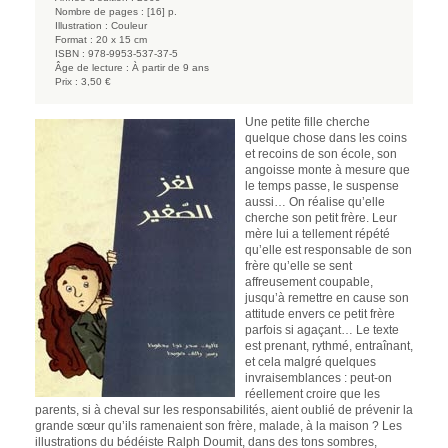
Nombre de pages :
[16] p.
Illustration :
Couleur
Format :
20 x 15 cm
ISBN :
978-9953-537-37-5
Âge de lecture :
À partir de 9 ans
Prix :
3,50 €
Une petite fille cherche
quelque chose dans les coins
et recoins de son école, son
angoisse monte à mesure que
le temps passe, le suspense
aussi… On réalise qu’elle
cherche son petit frère. Leur
mère lui a tellement répété
qu’elle est responsable de son
frère qu’elle se sent
affreusement coupable,
jusqu’à remettre en cause son
attitude envers ce petit frère
parfois si agaçant… Le texte
est prenant, rythmé, entraînant,
et cela malgré quelques
invraisemblances : peut-on
réellement croire que les
parents, si à cheval sur les responsabilités, aient oublié de prévenir la
grande sœur qu’ils ramenaient son frère, malade, à la maison ? Les
illustrations du bédéiste Ralph Doumit, dans des tons sombres,