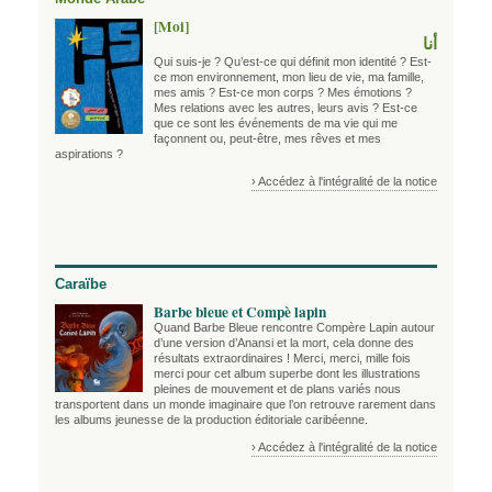
[Moi]
أنا
Qui suis-je ? Qu’est-ce qui définit mon identité ? Est-
ce mon environnement, mon lieu de vie, ma famille,
mes amis ? Est-ce mon corps ? Mes émotions ?
Mes relations avec les autres, leurs avis ? Est-ce
que ce sont les événements de ma vie qui me
façonnent ou, peut-être, mes rêves et mes
aspirations ?
› Accédez à l'intégralité de la notice
Caraïbe
Barbe bleue et Compè lapin
Quand Barbe Bleue rencontre Compère Lapin autour
d’une version d’Anansi et la mort, cela donne des
résultats extraordinaires ! Merci, merci, mille fois
merci pour cet album superbe dont les illustrations
pleines de mouvement et de plans variés nous
transportent dans un monde imaginaire que l’on retrouve rarement dans
les albums jeunesse de la production éditoriale caribéenne.
› Accédez à l'intégralité de la notice