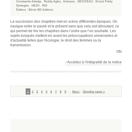
Constantin Adadja,
Roddy Agbo,
Antoane,
DECIXEAU,
Enock Frédy
Dedegbe,
HEDY,
RID
Éditeur :
Bénin BD éditions
La succession des chapitres met en scène différentes époques. On
navigue entre le passé et le présent sans que cela soit déroutant, ce
qui permet de lire les chapitres dans l’ordre que l’on souhaite. Les
sujets évoqués mettent en avant les préoccupations universelles et
d'actualité telles que l'écologie, le droit des femmes ou la
transmission.
ON
› Accédez à l'intégralité de la notice
Pagination
Page
1
Page
2
Page
3
Page
4
Page
5
Page
6
Page
7
Page
8
Page
9
…
Page
Next ›
Dernière
Dernière page »
courante
suivante
page