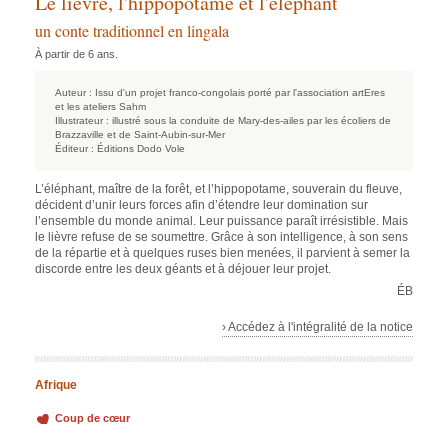
Le lièvre, l'hippopotame et l'éléphant
un conte traditionnel en lingala
À partir de 6 ans.
Auteur :
Issu d'un projet franco-congolais porté par l'association artEres
et les ateliers Sahm
Illustrateur :
illustré sous la conduite de Mary-des-ailes par les écoliers de
Brazzaville et de Saint-Aubin-sur-Mer
Éditeur :
Éditions Dodo Vole
L’éléphant, maître de la forêt, et l’hippopotame, souverain du fleuve,
décident d’unir leurs forces afin d’étendre leur domination sur
l’ensemble du monde animal. Leur puissance paraît irrésistible. Mais
le lièvre refuse de se soumettre. Grâce à son intelligence, à son sens
de la répartie et à quelques ruses bien menées, il parvient à semer la
discorde entre les deux géants et à déjouer leur projet.
ÉB
› Accédez à l'intégralité de la notice
Afrique
Coup de cœur