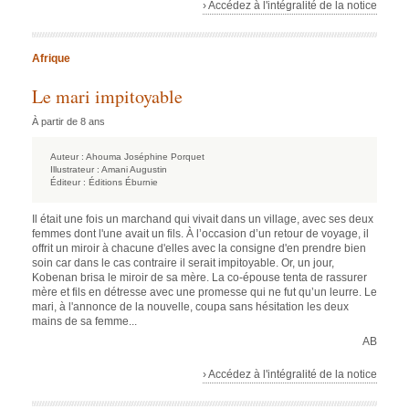
› Accédez à l'intégralité de la notice
Afrique
Le mari impitoyable
À partir de 8 ans
Auteur :
Ahouma Joséphine Porquet
Illustrateur :
Amani Augustin
Éditeur :
Éditions Éburnie
Il était une fois un marchand qui vivait dans un village, avec ses deux
femmes dont l'une avait un fils. À l’occasion d’un retour de voyage, il
offrit un miroir à chacune d'elles avec la consigne d'en prendre bien
soin car dans le cas contraire il serait impitoyable. Or, un jour,
Kobenan brisa le miroir de sa mère. La co-épouse tenta de rassurer
mère et fils en détresse avec une promesse qui ne fut qu’un leurre. Le
mari, à l'annonce de la nouvelle, coupa sans hésitation les deux
mains de sa femme...
AB
› Accédez à l'intégralité de la notice