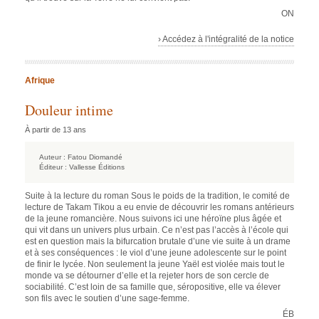
ON
› Accédez à l'intégralité de la notice
Afrique
Douleur intime
À partir de 13 ans
Auteur :
Fatou Diomandé
Éditeur :
Vallesse Éditions
Suite à la lecture du roman Sous le poids de la tradition, le comité de
lecture de Takam Tikou a eu envie de découvrir les romans antérieurs
de la jeune romancière. Nous suivons ici une héroïne plus âgée et
qui vit dans un univers plus urbain. Ce n’est pas l’accès à l’école qui
est en question mais la bifurcation brutale d’une vie suite à un drame
et à ses conséquences : le viol d’une jeune adolescente sur le point
de finir le lycée. Non seulement la jeune Yaël est violée mais tout le
monde va se détourner d’elle et la rejeter hors de son cercle de
sociabilité. C’est loin de sa famille que, séropositive, elle va élever
son fils avec le soutien d’une sage-femme.
ÉB