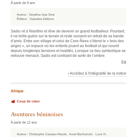
À partir de 9 ans
Auteur :
Seydina Issa Sow
Éditeur :
Saaraba éditions
Sadio vit à Nianthio et rêve de devenir un grand footballeur. Pourtant,
il ne brille guère sur le terrain et reste souvent en retrait de sa bande
d’amis. Entre son village et celui de Cere-Ñeex s’étend le « bois des
anges », un espace où les enfants jouent au football et qui nourrit
depuis longtemps tensions et rivalités. Lorsque ce lieu symbolique se
retrouve menacé, Sadio est contraint de sortir de l’ombre.
ÉB
› Accédez à l'intégralité de la notice
Afrique
Coup de cœur
Aventures béninoises
À partir de 12 ans
Auteur :
Christophe Cassiau-Haurie,
Aurel Benhanzin,
Luce H.,