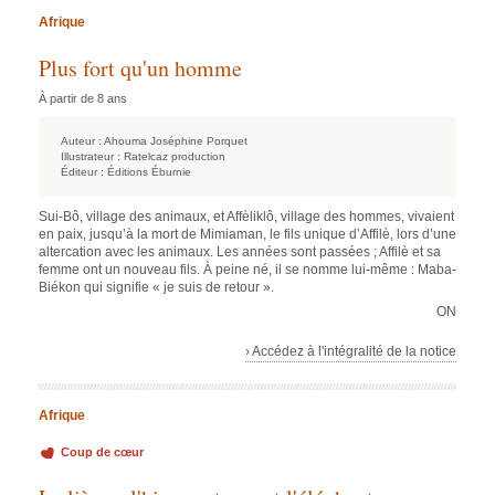
Afrique
Plus fort qu'un homme
À partir de 8 ans
Auteur :
Ahouma Joséphine Porquet
Illustrateur :
Ratelcaz production
Éditeur :
Éditions Éburnie
Sui-Bô, village des animaux, et Affèliklô, village des hommes, vivaient
en paix, jusqu’à la mort de Mimiaman, le fils unique d’Affilè, lors d’une
altercation avec les animaux. Les années sont passées ; Affilè et sa
femme ont un nouveau fils. À peine né, il se nomme lui-même : Maba-
Biékon qui signifie « je suis de retour ».
ON
› Accédez à l'intégralité de la notice
Afrique
Coup de cœur