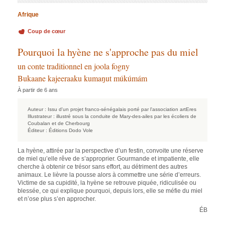
Afrique
Coup de cœur
Pourquoi la hyène ne s'approche pas du miel
un conte traditionnel en joola fogny
Bukaane kajeeraaku kumaŋut múkúmám
À partir de 6 ans
Auteur :
Issu d'un projet franco-sénégalais porté par l'association artEres
Illustrateur :
illustré sous la conduite de Mary-des-ailes par les écoliers de
Coubalan et de Cherbourg
Éditeur :
Éditions Dodo Vole
La hyène, attirée par la perspective d’un festin, convoite une réserve
de miel qu’elle rêve de s’approprier. Gourmande et impatiente, elle
cherche à obtenir ce trésor sans effort, au détriment des autres
animaux. Le lièvre la pousse alors à commettre une série d’erreurs.
Victime de sa cupidité, la hyène se retrouve piquée, ridiculisée ou
blessée, ce qui explique pourquoi, depuis lors, elle se méfie du miel
et n’ose plus s’en approcher.
ÉB