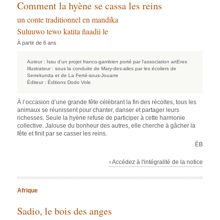
Comment la hyène se cassa les reins
un conte traditionnel en mandika
Suluuwo tewo katita ñaadii le
À partir de 6 ans
Auteur :
Issu d'un projet franco-gambien porté par l'association artEres
Illustrateur :
sous la conduite de Mary-des-ailes par les écoliers de
Serrekunda et de La Ferté-sous-Jouarre
Éditeur :
Éditions Dodo Vole
À l’occasion d’une grande fête célébrant la fin des récoltes, tous les
animaux se réunissent pour chanter, danser et partager leurs
richesses. Seule la hyène refuse de participer à cette harmonie
collective. Jalouse du bonheur des autres, elle cherche à gâcher la
fête et finit par se casser les reins.
ÉB
› Accédez à l'intégralité de la notice
Afrique
Sadio, le bois des anges