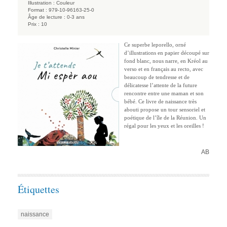
Illustration :
Couleur
Format :
979-10-96163-25-0
Âge de lecture :
0-3 ans
Prix :
10
Ce superbe leporello, orné
d’illustrations en papier découpé sur
fond blanc, nous narre, en Kréol au
verso et en français au recto, avec
beaucoup de tendresse et de
délicatesse l’attente de la future
rencontre entre une maman et son
bébé. Ce livre de naissance très
abouti propose un tour sensoriel et
poétique de l’île de la Réunion. Un
régal pour les yeux et les oreilles !
AB
Étiquettes
naissance