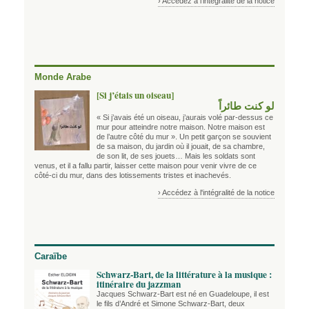
› Accédez à l'intégralité de la notice
Monde Arabe
[Si j’étais un oiseau]
لو كنت طائراً
« Si j’avais été un oiseau, j’aurais volé par-dessus ce
mur pour atteindre notre maison. Notre maison est
de l’autre côté du mur ». Un petit garçon se souvient
de sa maison, du jardin où il jouait, de sa chambre,
de son lit, de ses jouets… Mais les soldats sont
venus, et il a fallu partir, laisser cette maison pour venir vivre de ce
côté-ci du mur, dans des lotissements tristes et inachevés.
› Accédez à l'intégralité de la notice
Caraïbe
Schwarz-Bart, de la littérature à la musique :
itinéraire du jazzman
Jacques Schwarz-Bart est né en Guadeloupe, il est
le fils d’André et Simone Schwarz-Bart, deux