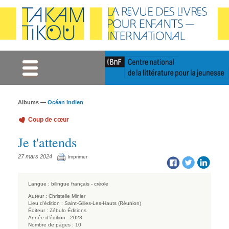
Gestion des cookies
Albums —
Océan Indien
Coup de cœur
Je t'attends
27 mars 2024
Imprimer
Langue :
bilingue français - créole
Auteur :
Christelle Minier
Lieu d'édition :
Saint-Gilles-Les-Hauts (Réunion)
Éditeur :
Zébulo Éditions
Année d'édition :
2023
Nombre de pages :
10