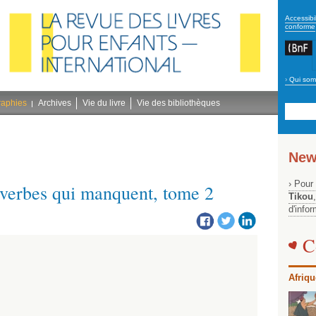
secon
Accessibil
conforme
›
Qui som
Navig
bleu
raphies
Archives
Vie du livre
Vie des bibliothèques
New
› Pour
 verbes qui manquent, tome 2
Tikou
d'info
C
Afriqu