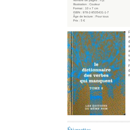
Nombre de pages :
n.p.
Illustration :
Couleur
Format :
10 x 7 cm
ISBN :
978-2-9535431-1-7
Âge de lecture :
Pour tous
Prix :
5 €
P
m
a
a
v
s
d
m
Étiquettes