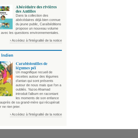
Abécédaire des rivières
des Antilles
Dans la collection des
abécédaires déjà bien connue
du jeune public, Caraïbéditions
propose un nouveau volume
e avec les questions environnementales.
› Accédez à l'intégralité de la notice
 Indien
Carabistouilles de
légumes péï
Un magnifique recueil de
recettes autour des légumes
d’antan qui sont présents
autour de nous mais que l’on a
oubliés. Yazoo Ahamad
introduit l’album en racontant
les moments de son enfance
auprès de sa grand-mère qui récupérait
r ne rien jeter.
› Accédez à l'intégralité de la notice