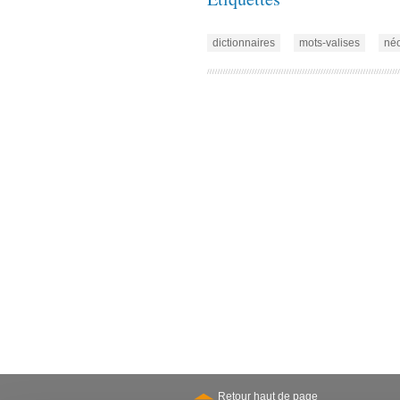
dictionnaires
mots-valises
né
Retour haut de page