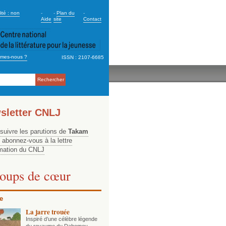
dary_2
ité : non
-
-
Plan du
-
Aide
site
Contact
mes-nous ?
ISSN : 2107-6685
ation
sletter CNLJ
 suivre les parutions de
Takam
, abonnez-vous à la lettre
rmation du CNLJ
oups de cœur
e
La jarre trouée
Inspiré d’une célèbre légende