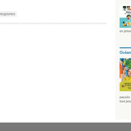
ologismes
en pris
Océan
passés 
tout pou