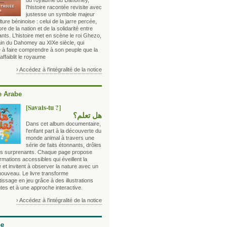
du royaume du Dahomey,
l’histoire racontée revisite avec
justesse un symbole majeur
lture béninoise : celui de la jarre percée,
e de la nation et de la solidarité entre
nts. L’histoire met en scène le roi Ghezo,
in du Dahomey au XIXe siècle, qui
 à faire comprendre à son peuple que la
 affaiblit le royaume
› Accédez à l'intégralité de la notice
 Arabe
[Savais-tu ?]
هل تعلم؟
Dans cet album documentaire,
l'enfant part à la découverte du
monde animal à travers une
série de faits étonnants, drôles
ois surprenants. Chaque page propose
rmations accessibles qui éveillent la
é et invitent à observer la nature avec un
nouveau. Le livre transforme
tissage en jeu grâce à des illustrations
tes et à une approche interactive.
› Accédez à l'intégralité de la notice
be