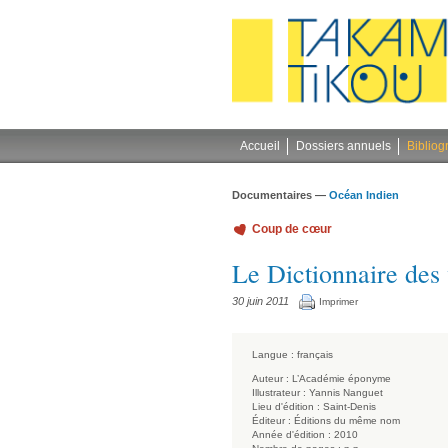
Gestion des cookies
Accueil
Dossiers annuels
Bibliog
Documentaires —
Océan Indien
Coup de cœur
Le Dictionnaire des
30 juin 2011
Imprimer
Langue :
français
Auteur :
L’Académie éponyme
Illustrateur :
Yannis Nanguet
Lieu d'édition :
Saint-Denis
Éditeur :
Éditions du même nom
Année d'édition :
2010