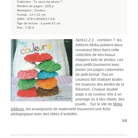
Collection :
Tu veux ma photo ?
Nombre de pages :
[20] p.
Illustration :
Couleur
Format :
12 x 12 cm
ISBN :
978-2-9539417-3-9
Âge de lecture :
à partir d'1 an
Prix :
7,30 €
Après
1,2,3…combien ?
, les
éditions Moka publient deux
nouveaux titres dans cette
collection de très beaux
imagiers faits de photos. Les
plus petits tourneront avec
plaisir ces pages cartonnées
de petit format.
Tout en
couleurs
fait chatoyer toutes
les nuances des teintes de la
Réunion. Chaque double
page a sa couleur, liée à un
paysage ou à des objets, des
jouets… Sur le site de
Moka
éditions
, les enseignants de maternelle trouveront une fiche
pédagogique avec des idées d’activités.
NB