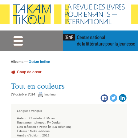
Gestion des cookies
Albums —
Océan Indien
Coup de cœur
Tout en couleurs
29 octobre 2014
Imprimer
Langue :
français
Auteur :
Christelle J. Minier
Illustrateur :
photogr. Py Jordan
Lieu d'édition :
Petite-île (La Réunion)
Éditeur :
Moka éditions
Année d'édition :
2012