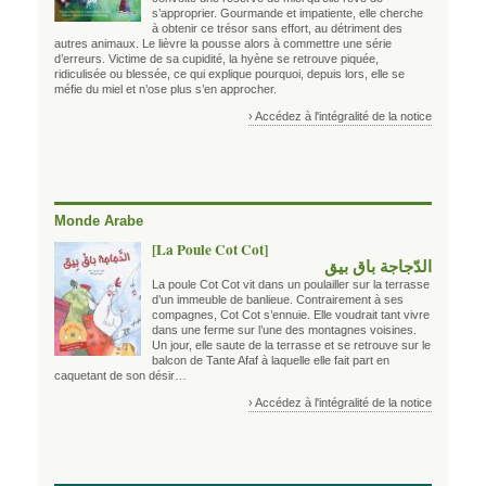
s’approprier. Gourmande et impatiente, elle cherche
à obtenir ce trésor sans effort, au détriment des
autres animaux. Le lièvre la pousse alors à commettre une série
d’erreurs. Victime de sa cupidité, la hyène se retrouve piquée,
ridiculisée ou blessée, ce qui explique pourquoi, depuis lors, elle se
méfie du miel et n’ose plus s’en approcher.
› Accédez à l'intégralité de la notice
Monde Arabe
[La Poule Cot Cot]
الدّجاجة باق بيق
La poule Cot Cot vit dans un poulailler sur la terrasse
d’un immeuble de banlieue. Contrairement à ses
compagnes, Cot Cot s’ennuie. Elle voudrait tant vivre
dans une ferme sur l’une des montagnes voisines.
Un jour, elle saute de la terrasse et se retrouve sur le
balcon de Tante Afaf à laquelle elle fait part en
caquetant de son désir…
› Accédez à l'intégralité de la notice