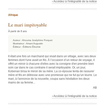
› Accédez à l'intégralité de la notice
Afrique
Le mari impitoyable
À partir de 8 ans
Auteur :
Ahouma Joséphine Porquet
Illustrateur :
Amani Augustin
Éditeur :
Éditions Éburnie
Il était une fois un marchand qui vivait dans un village, avec ses deux
femmes dont l'une avait un fils. À l’occasion d’un retour de voyage, il
offrit un miroir à chacune d'elles avec la consigne d'en prendre bien
soin car dans le cas contraire il serait impitoyable. Or, un jour,
Kobenan brisa le miroir de sa mère. La co-épouse tenta de rassurer
mère et fils en détresse avec une promesse qui ne fut qu’un leurre. Le
mari, à l'annonce de la nouvelle, coupa sans hésitation les deux
mains de sa femme...
AB
› Accédez à l'intégralité de la notice