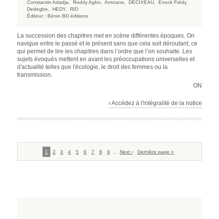
Constantin Adadja,
Roddy Agbo,
Antoane,
DECIXEAU,
Enock Frédy
Dedegbe,
HEDY,
RID
Éditeur :
Bénin BD éditions
La succession des chapitres met en scène différentes époques. On
navigue entre le passé et le présent sans que cela soit déroutant, ce
qui permet de lire les chapitres dans l’ordre que l’on souhaite. Les
sujets évoqués mettent en avant les préoccupations universelles et
d'actualité telles que l'écologie, le droit des femmes ou la
transmission.
ON
› Accédez à l'intégralité de la notice
Pagination
Page
1
Page
2
Page
3
Page
4
Page
5
Page
6
Page
7
Page
8
Page
9
…
Page
Next ›
Dernière
Dernière page »
courante
suivante
page