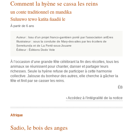
Comment la hyène se cassa les reins
un conte traditionnel en mandika
Suluuwo tewo katita ñaadii le
À partir de 6 ans
Auteur :
Issu d'un projet franco-gambien porté par l'association artEres
Illustrateur :
sous la conduite de Mary-des-ailes par les écoliers de
Serrekunda et de La Ferté-sous-Jouarre
Éditeur :
Éditions Dodo Vole
À l’occasion d’une grande fête célébrant la fin des récoltes, tous les
animaux se réunissent pour chanter, danser et partager leurs
richesses. Seule la hyène refuse de participer à cette harmonie
collective. Jalouse du bonheur des autres, elle cherche à gâcher la
fête et finit par se casser les reins.
ÉB
› Accédez à l'intégralité de la notice
Afrique
Sadio, le bois des anges