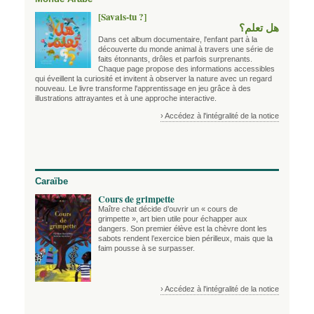
[Savais-tu ?]
هل تعلم؟
Dans cet album documentaire, l'enfant part à la
découverte du monde animal à travers une série de
faits étonnants, drôles et parfois surprenants.
Chaque page propose des informations accessibles
qui éveillent la curiosité et invitent à observer la nature avec un regard
nouveau. Le livre transforme l'apprentissage en jeu grâce à des
illustrations attrayantes et à une approche interactive.
› Accédez à l'intégralité de la notice
Caraïbe
Cours de grimpette
Maître chat décide d’ouvrir un « cours de
grimpette », art bien utile pour échapper aux
dangers. Son premier élève est la chèvre dont les
sabots rendent l’exercice bien périlleux, mais que la
faim pousse à se surpasser.
› Accédez à l'intégralité de la notice