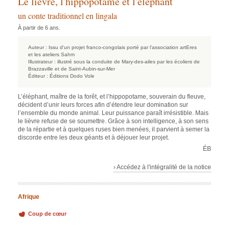
Le lièvre, l'hippopotame et l'éléphant
un conte traditionnel en lingala
À partir de 6 ans.
Auteur :
Issu d'un projet franco-congolais porté par l'association artEres
et les ateliers Sahm
Illustrateur :
illustré sous la conduite de Mary-des-ailes par les écoliers de
Brazzaville et de Saint-Aubin-sur-Mer
Éditeur :
Éditions Dodo Vole
L’éléphant, maître de la forêt, et l’hippopotame, souverain du fleuve,
décident d’unir leurs forces afin d’étendre leur domination sur
l’ensemble du monde animal. Leur puissance paraît irrésistible. Mais
le lièvre refuse de se soumettre. Grâce à son intelligence, à son sens
de la répartie et à quelques ruses bien menées, il parvient à semer la
discorde entre les deux géants et à déjouer leur projet.
ÉB
› Accédez à l'intégralité de la notice
Afrique
Coup de cœur