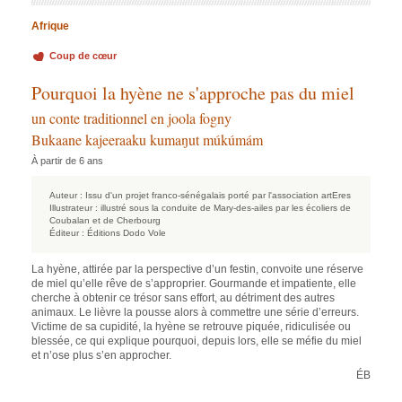
Afrique
Coup de cœur
Pourquoi la hyène ne s'approche pas du miel
un conte traditionnel en joola fogny
Bukaane kajeeraaku kumaŋut múkúmám
À partir de 6 ans
Auteur :
Issu d'un projet franco-sénégalais porté par l'association artEres
Illustrateur :
illustré sous la conduite de Mary-des-ailes par les écoliers de
Coubalan et de Cherbourg
Éditeur :
Éditions Dodo Vole
La hyène, attirée par la perspective d’un festin, convoite une réserve
de miel qu’elle rêve de s’approprier. Gourmande et impatiente, elle
cherche à obtenir ce trésor sans effort, au détriment des autres
animaux. Le lièvre la pousse alors à commettre une série d’erreurs.
Victime de sa cupidité, la hyène se retrouve piquée, ridiculisée ou
blessée, ce qui explique pourquoi, depuis lors, elle se méfie du miel
et n’ose plus s’en approcher.
ÉB