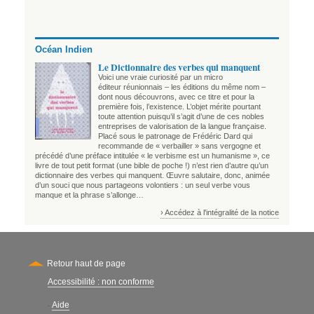
Océan Indien
Le Dictionnaire des verbes qui manquent
Voici une vraie curiosité par un micro
éditeur réunionnais – les éditions du même nom –
dont nous découvrons, avec ce titre et pour la
première fois, l’existence. L’objet mérite pourtant
toute attention puisqu’il s’agit d’une de ces nobles
entreprises de valorisation de la langue française.
Placé sous le patronage de Frédéric Dard qui
recommande de « verbailler » sans vergogne et
précédé d’une préface intitulée « le verbisme est un humanisme », ce
livre de tout petit format (une bible de poche !) n’est rien d’autre qu’un
dictionnaire des verbes qui manquent. Œuvre salutaire, donc, animée
d’un souci que nous partageons volontiers : un seul verbe vous
manque et la phrase s’allonge…
› Accédez à l'intégralité de la notice
Retour haut de page
Accessibilité : non conforme
Secondary
Aide
-