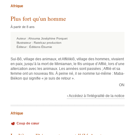
Afrique
Plus fort qu'un homme
À partir de 8 ans
Auteur :
Ahouma Joséphine Porquet
Illustrateur :
Ratelcaz production
Éditeur :
Éditions Éburnie
Sui-Bô, village des animaux, et Affèliklô, village des hommes, vivaient
en paix, jusqu’à la mort de Mimiaman, le fils unique d’Affilè, lors d’une
altercation avec les animaux. Les années sont passées ; Affilè et sa
femme ont un nouveau fils. À peine né, il se nomme lui-même : Maba-
Biékon qui signifie « je suis de retour ».
ON
› Accédez à l'intégralité de la notice
Afrique
Coup de cœur