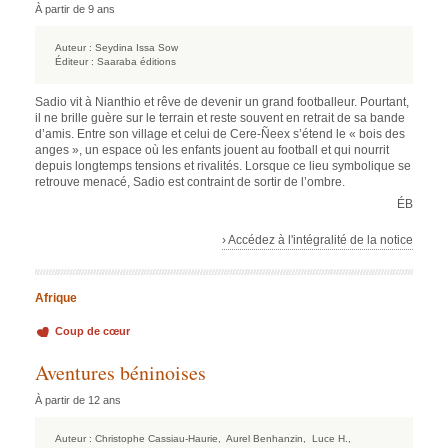
À partir de 9 ans
Auteur :
Seydina Issa Sow
Éditeur :
Saaraba éditions
Sadio vit à Nianthio et rêve de devenir un grand footballeur. Pourtant,
il ne brille guère sur le terrain et reste souvent en retrait de sa bande
d’amis. Entre son village et celui de Cere-Ñeex s’étend le « bois des
anges », un espace où les enfants jouent au football et qui nourrit
depuis longtemps tensions et rivalités. Lorsque ce lieu symbolique se
retrouve menacé, Sadio est contraint de sortir de l’ombre.
ÉB
› Accédez à l'intégralité de la notice
Afrique
Coup de cœur
Aventures béninoises
À partir de 12 ans
Auteur :
Christophe Cassiau-Haurie,
Aurel Benhanzin,
Luce H.,