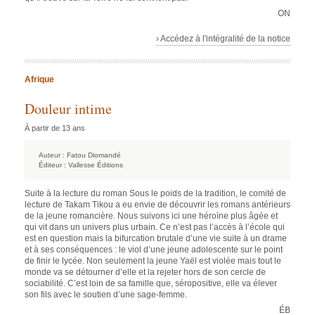
ON
› Accédez à l'intégralité de la notice
Afrique
Douleur intime
À partir de 13 ans
Auteur :
Fatou Diomandé
Éditeur :
Vallesse Éditions
Suite à la lecture du roman Sous le poids de la tradition, le comité de
lecture de Takam Tikou a eu envie de découvrir les romans antérieurs
de la jeune romancière. Nous suivons ici une héroïne plus âgée et
qui vit dans un univers plus urbain. Ce n’est pas l’accès à l’école qui
est en question mais la bifurcation brutale d’une vie suite à un drame
et à ses conséquences : le viol d’une jeune adolescente sur le point
de finir le lycée. Non seulement la jeune Yaël est violée mais tout le
monde va se détourner d’elle et la rejeter hors de son cercle de
sociabilité. C’est loin de sa famille que, séropositive, elle va élever
son fils avec le soutien d’une sage-femme.
ÉB