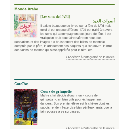
Monde Arabe
[Les sons de l’Aïd]
أصوات العيد
Il existe beaucoup de livres sur la fête de l’Aïd mais
celui-ci est un peu différent : l’Aïd est traité à travers
les sons qui accompagnent ces jours de fête. Il est
vrai qu’un bruit peut faire naître en nous des
sensations et des images : le bruissement des billets de monnaie
comptés par le père, le crissement des paquets que l'on ouvre, le bruit
des talons de maman qui s’est apprêtée pour la fête, etc.
› Accédez à l'intégralité de la notice
Caraïbe
Cours de grimpette
Maître chat décide d’ouvrir un « cours de
grimpette », art bien utile pour échapper aux
dangers. Son premier élève est la chèvre dont les
sabots rendent l’exercice bien périlleux, mais que la
faim pousse à se surpasser.
› Accédez à l'intégralité de la notice