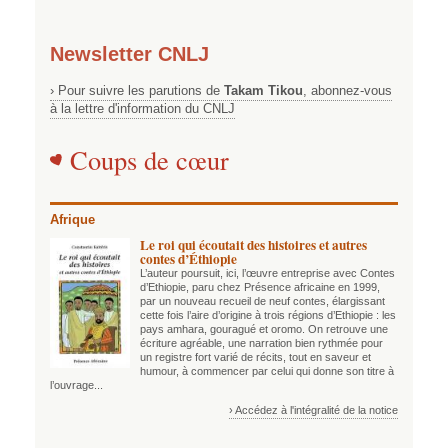
Newsletter CNLJ
› Pour suivre les parutions de
Takam Tikou
, abonnez-vous
à la lettre d'information du CNLJ
Coups de cœur
Afrique
Le roi qui écoutait des histoires et autres
contes d’Éthiopie
L’auteur poursuit, ici, l’œuvre entreprise avec Contes
d’Ethiopie, paru chez Présence africaine en 1999,
par un nouveau recueil de neuf contes, élargissant
cette fois l’aire d’origine à trois régions d’Ethiopie : les
pays amhara, gouragué et oromo. On retrouve une
écriture agréable, une narration bien rythmée pour
un registre fort varié de récits, tout en saveur et
humour, à commencer par celui qui donne son titre à
l’ouvrage...
› Accédez à l'intégralité de la notice