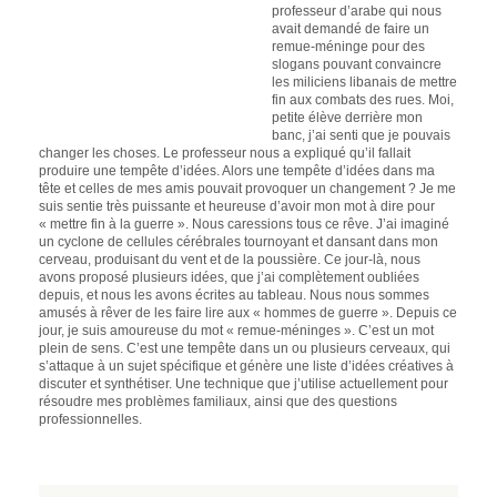
professeur d’arabe qui nous
avait demandé de faire un
remue-méninge pour des
slogans pouvant convaincre
les miliciens libanais de mettre
fin aux combats des rues. Moi,
petite élève derrière mon
banc, j’ai senti que je pouvais
changer les choses. Le professeur nous a expliqué qu’il fallait
produire une tempête d’idées. Alors une tempête d’idées dans ma
tête et celles de mes amis pouvait provoquer un changement ? Je me
suis sentie très puissante et heureuse d’avoir mon mot à dire pour
« mettre fin à la guerre ». Nous caressions tous ce rêve. J’ai imaginé
un cyclone de cellules cérébrales tournoyant et dansant dans mon
cerveau, produisant du vent et de la poussière. Ce jour-là, nous
avons proposé plusieurs idées, que j’ai complètement oubliées
depuis, et nous les avons écrites au tableau. Nous nous sommes
amusés à rêver de les faire lire aux « hommes de guerre ». Depuis ce
jour, je suis amoureuse du mot « remue-méninges ». C’est un mot
plein de sens. C’est une tempête dans un ou plusieurs cerveaux, qui
s’attaque à un sujet spécifique et génère une liste d’idées créatives à
discuter et synthétiser. Une technique que j’utilise actuellement pour
résoudre mes problèmes familiaux, ainsi que des questions
professionnelles.