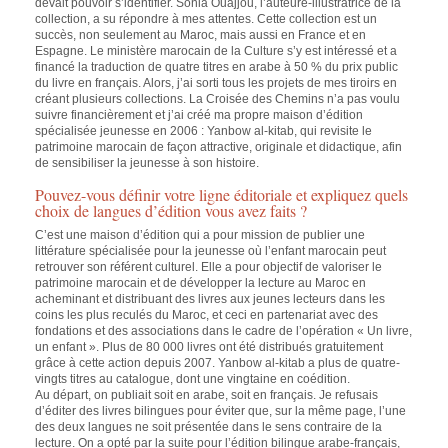
devait pouvoir s’identifier. Sonia Ouajjou, l’auteure-illustratrice de la
collection, a su répondre à mes attentes. Cette collection est un
succès, non seulement au Maroc, mais aussi en France et en
Espagne. Le ministère marocain de la Culture s’y est intéressé et a
financé la traduction de quatre titres en arabe à 50 % du prix public
du livre en français. Alors, j’ai sorti tous les projets de mes tiroirs en
créant plusieurs collections. La Croisée des Chemins n’a pas voulu
suivre financièrement et j’ai créé ma propre maison d’édition
spécialisée jeunesse en 2006 : Yanbow al-kitab, qui revisite le
patrimoine marocain de façon attractive, originale et didactique, afin
de sensibiliser la jeunesse à son histoire.
Pouvez-vous définir votre ligne éditoriale et expliquez quels
choix de langues d’édition vous avez faits ?
C’est une maison d’édition qui a pour mission de publier une
littérature spécialisée pour la jeunesse où l’enfant marocain peut
retrouver son référent culturel. Elle a pour objectif de valoriser le
patrimoine marocain et de développer la lecture au Maroc en
acheminant et distribuant des livres aux jeunes lecteurs dans les
coins les plus reculés du Maroc, et ceci en partenariat avec des
fondations et des associations dans le cadre de l’opération « Un livre,
un enfant ». Plus de 80 000 livres ont été distribués gratuitement
grâce à cette action depuis 2007. Yanbow al-kitab a plus de quatre-
vingts titres au catalogue, dont une vingtaine en coédition.
Au départ, on publiait soit en arabe, soit en français. Je refusais
d’éditer des livres bilingues pour éviter que, sur la même page, l’une
des deux langues ne soit présentée dans le sens contraire de la
lecture. On a opté par la suite pour l’édition bilingue arabe-français,