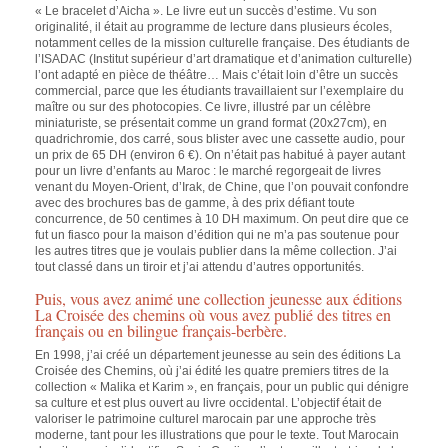
« Le bracelet d’Aicha ». Le livre eut un succès d’estime. Vu son
originalité, il était au programme de lecture dans plusieurs écoles,
notamment celles de la mission culturelle française. Des étudiants de
l’ISADAC (Institut supérieur d’art dramatique et d’animation culturelle)
l’ont adapté en pièce de théâtre… Mais c’était loin d’être un succès
commercial, parce que les étudiants travaillaient sur l’exemplaire du
maître ou sur des photocopies. Ce livre, illustré par un célèbre
miniaturiste, se présentait comme un grand format (20x27cm), en
quadrichromie, dos carré, sous blister avec une cassette audio, pour
un prix de 65 DH (environ 6 €). On n’était pas habitué à payer autant
pour un livre d’enfants au Maroc : le marché regorgeait de livres
venant du Moyen-Orient, d’Irak, de Chine, que l’on pouvait confondre
avec des brochures bas de gamme, à des prix défiant toute
concurrence, de 50 centimes à 10 DH maximum. On peut dire que ce
fut un fiasco pour la maison d’édition qui ne m’a pas soutenue pour
les autres titres que je voulais publier dans la même collection. J’ai
tout classé dans un tiroir et j’ai attendu d’autres opportunités.
Puis, vous avez animé une collection jeunesse aux éditions
La Croisée des chemins où vous avez publié des titres en
français ou en bilingue français-berbère.
En 1998, j’ai créé un département jeunesse au sein des éditions La
Croisée des Chemins, où j’ai édité les quatre premiers titres de la
collection « Malika et Karim », en français, pour un public qui dénigre
sa culture et est plus ouvert au livre occidental. L’objectif était de
valoriser le patrimoine culturel marocain par une approche très
moderne, tant pour les illustrations que pour le texte. Tout Marocain