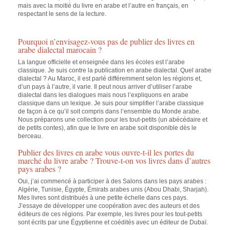
mais avec la moitié du livre en arabe et l’autre en français, en
respectant le sens de la lecture.
Pourquoi n’envisagez-vous pas de publier des livres en
arabe dialectal marocain ?
La langue officielle et enseignée dans les écoles est l’arabe
classique. Je suis contre la publication en arabe dialectal. Quel arabe
dialectal ? Au Maroc, il est parlé différemment selon les régions et,
d’un pays à l’autre, il varie. Il peut nous arriver d’utiliser l’arabe
dialectal dans les dialogues mais nous l’expliquons en arabe
classique dans un lexique. Je suis pour simplifier l’arabe classique
de façon à ce qu’il soit compris dans l’ensemble du Monde arabe.
Nous préparons une collection pour les tout-petits (un abécédaire et
de petits contes), afin que le livre en arabe soit disponible dès le
berceau.
Publier des livres en arabe vous ouvre-t-il les portes du
marché du livre arabe ? Trouve-t-on vos livres dans d’autres
pays arabes ?
Oui, j’ai commencé à participer à des Salons dans les pays arabes :
Algérie, Tunisie, Égypte, Émirats arabes unis (Abou Dhabi, Sharjah).
Mes livres sont distribués à une petite échelle dans ces pays.
J’essaye de développer une coopération avec des auteurs et des
éditeurs de ces régions. Par exemple, les livres pour les tout-petits
sont écrits par une Égyptienne et coédités avec un éditeur de Dubaï.