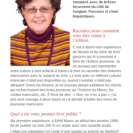
standard, avec de brèves
incursions du côté de
l’anglais. Parcours et choix
linguistiques.
Racontez-nous comment
vous êtes venue à
l’édition.
C’est d’abord mon expérience
de libraire et de mère de trois
garçons qui m’a poussée à
faire de l’édition jeunesse. Je
ne pouvais pas transmettre
notre culture à mes enfants à travers le livre ou raconter des histoires
marocaines avec le support du livre. Le livre avec un référent culturel
marocain n’était pas disponible ou, quand il existait, n’était pas
attrayant. Dans ma librairie, je ne pouvais jamais satisfaire les clients
qui recherchaient des livres jeunesse sur l’histoire du Maroc, les
contes marocains, etc. À force de dire : « Non, on n’en a pas », j’ai
pris mon courage à deux mains et j’ai décidé d’éditer des livres de
jeunesse marocains.
Quel a été votre premier livre publié ?
Ma première expérience, à Eddif Maroc au début des années 1990,
fut de publier un livre 100 % en arabe avec une cassette audio :
1
c’était une adaptation en conte d’une qasida ou poème du Malhûn
: