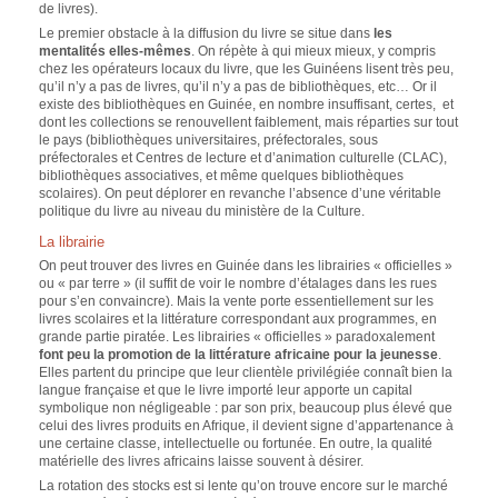
de livres).
Le premier obstacle à la diffusion du livre se situe dans
les
mentalités elles-mêmes
. On répète à qui mieux mieux, y compris
chez les opérateurs locaux du livre, que les Guinéens lisent très peu,
qu’il n’y a pas de livres, qu’il n’y a pas de bibliothèques, etc… Or il
existe des bibliothèques en Guinée, en nombre insuffisant, certes, et
dont les collections se renouvellent faiblement, mais réparties sur tout
le pays (bibliothèques universitaires, préfectorales, sous
préfectorales et Centres de lecture et d’animation culturelle (CLAC),
bibliothèques associatives, et même quelques bibliothèques
scolaires). On peut déplorer en revanche l’absence d’une véritable
politique du livre au niveau du ministère de la Culture.
La librairie
On peut trouver des livres en Guinée dans les librairies « officielles »
ou « par terre » (il suffit de voir le nombre d’étalages dans les rues
pour s’en convaincre). Mais la vente porte essentiellement sur les
livres scolaires et la littérature correspondant aux programmes, en
grande partie piratée. Les librairies « officielles » paradoxalement
font peu la promotion de la littérature africaine pour la jeunesse
.
Elles partent du principe que leur clientèle privilégiée connaît bien la
langue française et que le livre importé leur apporte un capital
symbolique non négligeable : par son prix, beaucoup plus élevé que
celui des livres produits en Afrique, il devient signe d’appartenance à
une certaine classe, intellectuelle ou fortunée. En outre, la qualité
matérielle des livres africains laisse souvent à désirer.
La rotation des stocks est si lente qu’on trouve encore sur le marché