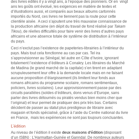
des livres édités il y a vingt ans, à l’époque des pionniers. Or en vingt
ans les goûts ont évolué, les exigences en matière de textes et
d’illustrations aussi, et comparés aux beaux albums cartonnés
importés du Nord, ces livres ne tiennent pas la route pour cette
clientèle aisée. A ceci s’ajoutent une très mauvaise connaissance de
la production africaine (en dépit du travail de fond réalisé par
Takam
Tikou
), de réelles difficultés pour faire venir des livres d’autres pays
africains et une absence totale de système de distribution à l’intérieur
du pays.
Ceci n’exclut pas l’existence de papeteries-librairies à l’intérieur du
pays. Mais tout cela fonctionne au cas par cas. Tel ira
s’approvisionner au Sénégal, tel autre en Côte d’Ivoire, ignorant
totalement l’existence d’éditeurs à Conakry. Les libraires du Marché
de Madina (le grand marché de la capitale) s’en tirent en adaptant
scrupuleusement leur offre à la demande locale mais en ne faisant
aucune proposition d’élargissement (ils limitent leur fonds aux
romans africains du programme scolaire, romans sentimentaux,
policiers, livres scolaires). Leur approvisionnement passe par des
circuits parallèles (soldes d’éditeurs, dons venus d’Europe, sans
parler des livres détournés ou piratés vendus bien moins cher que
l’original) et leur permet de pratiquer des prix très bas. Certains
décident de passer au statut plus prestigieux de libraire avec
magasin et fonds spécialisé, grâce à l’aide du Centre national du livre
en France, mais les expériences ne sont pas toujours concluantes.
L’édition
Au niveau de l’édition il existe
deux maisons d’édition
(disposant
d’un ISBN) : L’Harmattan-Guinée et Ganndal. De nombreux auteurs