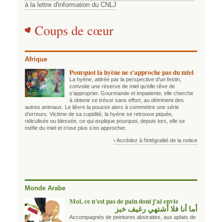
à la lettre d'information du CNLJ
Coups de cœur
Afrique
Pourquoi la hyène ne s'approche pas du miel
La hyène, attirée par la perspective d’un festin,
convoite une réserve de miel qu’elle rêve de
s’approprier. Gourmande et impatiente, elle cherche
à obtenir ce trésor sans effort, au détriment des
autres animaux. Le lièvre la pousse alors à commettre une série
d’erreurs. Victime de sa cupidité, la hyène se retrouve piquée,
ridiculisée ou blessée, ce qui explique pourquoi, depuis lors, elle se
méfie du miel et n’ose plus s’en approcher.
› Accédez à l'intégralité de la notice
Monde Arabe
Moi, ce n’est pas de pain dont j’ai envie
أما أنا فلا أشتهي رغيف خبز
Accompagnés de peintures abstraites, aux aplats de