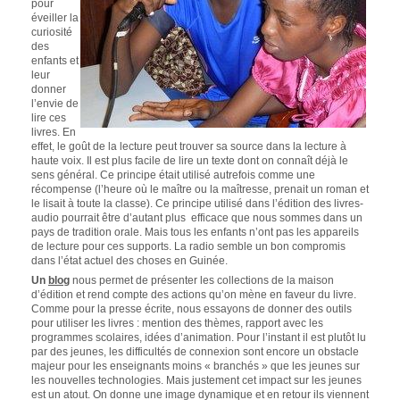
pour
éveiller la
curiosité
des
enfants et
leur
donner
l’envie de
lire ces
livres. En
effet, le goût de la lecture peut trouver sa source dans la lecture à
haute voix. Il est plus facile de lire un texte dont on connaît déjà le
sens général. Ce principe était utilisé autrefois comme une
récompense (l’heure où le maître ou la maîtresse, prenait un roman et
le lisait à toute la classe). Ce principe utilisé dans l’édition des livres-
audio pourrait être d’autant plus efficace que nous sommes dans un
pays de tradition orale. Mais tous les enfants n’ont pas les appareils
de lecture pour ces supports. La radio semble un bon compromis
dans l’état actuel des choses en Guinée.
Un
blog
nous permet de présenter les collections de la maison
d’édition et rend compte des actions qu’on mène en faveur du livre.
Comme pour la presse écrite, nous essayons de donner des outils
pour utiliser les livres : mention des thèmes, rapport avec les
programmes scolaires, idées d’animation. Pour l’instant il est plutôt lu
par des jeunes, les difficultés de connexion sont encore un obstacle
majeur pour les enseignants moins « branchés » que les jeunes sur
les nouvelles technologies. Mais justement cet impact sur les jeunes
est un atout. On donne une image dynamique et en retour ils viennent