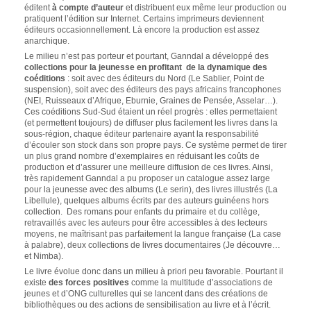
éditent
à compte d’auteur
et distribuent eux même leur production ou
pratiquent l’édition sur Internet. Certains imprimeurs deviennent
éditeurs occasionnellement. Là encore la production est assez
anarchique.
Le milieu n’est pas porteur et pourtant, Ganndal a développé des
collections pour la jeunesse en profitant de la dynamique des
coéditions
: soit avec des éditeurs du Nord (Le Sablier, Point de
suspension), soit avec des éditeurs des pays africains francophones
(NEI, Ruisseaux d’Afrique, Eburnie, Graines de Pensée, Asselar…).
Ces coéditions Sud-Sud étaient un réel progrès : elles permettaient
(et permettent toujours) de diffuser plus facilement les livres dans la
sous-région, chaque éditeur partenaire ayant la responsabilité
d’écouler son stock dans son propre pays. Ce système permet de tirer
un plus grand nombre d’exemplaires en réduisant les coûts de
production et d’assurer une meilleure diffusion de ces livres. Ainsi,
très rapidement Ganndal a pu proposer un catalogue assez large
pour la jeunesse avec des albums (Le serin), des livres illustrés (La
Libellule), quelques albums écrits par des auteurs guinéens hors
collection. Des romans pour enfants du primaire et du collège,
retravaillés avec les auteurs pour être accessibles à des lecteurs
moyens, ne maîtrisant pas parfaitement la langue française (La case
à palabre), deux collections de livres documentaires (Je découvre…
et Nimba).
Le livre évolue donc dans un milieu à priori peu favorable. Pourtant il
existe
des forces positives
comme la multitude d’associations de
jeunes et d’ONG culturelles qui se lancent dans des créations de
bibliothèques ou des actions de sensibilisation au livre et à l’écrit.