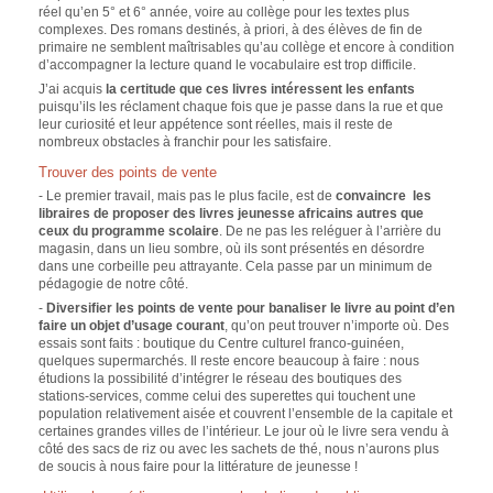
réel qu’en 5° et 6° année, voire au collège pour les textes plus
complexes. Des romans destinés, à priori, à des élèves de fin de
primaire ne semblent maîtrisables qu’au collège et encore à condition
d’accompagner la lecture quand le vocabulaire est trop difficile.
J’ai acquis
la certitude que ces livres intéressent les enfants
puisqu’ils les réclament chaque fois que je passe dans la rue et que
leur curiosité et leur appétence sont réelles, mais il reste de
nombreux obstacles à franchir pour les satisfaire.
Trouver des points de vente
- Le premier travail, mais pas le plus facile, est de
convaincre les
libraires de proposer des livres jeunesse africains autres que
ceux du programme scolaire
. De ne pas les reléguer à l’arrière du
magasin, dans un lieu sombre, où ils sont présentés en désordre
dans une corbeille peu attrayante. Cela passe par un minimum de
pédagogie de notre côté.
-
Diversifier les points de vente pour banaliser le livre au point d’en
faire un objet d’usage courant
, qu’on peut trouver n’importe où. Des
essais sont faits : boutique du Centre culturel franco-guinéen,
quelques supermarchés. Il reste encore beaucoup à faire : nous
étudions la possibilité d’intégrer le réseau des boutiques des
stations-services, comme celui des superettes qui touchent une
population relativement aisée et couvrent l’ensemble de la capitale et
certaines grandes villes de l’intérieur. Le jour où le livre sera vendu à
côté des sacs de riz ou avec les sachets de thé, nous n’aurons plus
de soucis à nous faire pour la littérature de jeunesse !