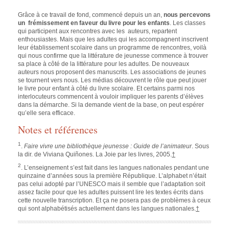
Grâce à ce travail de fond, commencé depuis un an,
nous percevons
un frémissement en faveur du livre pour les enfants
. Les classes
qui participent aux rencontres avec les auteurs, repartent
enthousiastes. Mais que les adultes qui les accompagnent inscrivent
leur établissement scolaire dans un programme de rencontres, voilà
qui nous confirme que la littérature de jeunesse commence à trouver
sa place à côté de la littérature pour les adultes. De nouveaux
auteurs nous proposent des manuscrits. Les associations de jeunes
se tournent vers nous. Les médias découvrent le rôle que peut jouer
le livre pour enfant à côté du livre scolaire. Et certains parmi nos
interlocuteurs commencent à vouloir impliquer les parents d’élèves
dans la démarche. Si la demande vient de la base, on peut espérer
qu’elle sera efficace.
Notes et références
1
.
Faire vivre une bibliothèque jeunesse : Guide de l’animateur
. Sous
la dir. de Viviana Quiñones. La Joie par les livres, 2005.
†
2
.
L’enseignement s’est fait dans les langues nationales pendant une
quinzaine d’années sous la première République. L’alphabet n’était
pas celui adopté par l’UNESCO mais il semble que l’adaptation soit
assez facile pour que les adultes puissent lire les textes écrits dans
cette nouvelle transcription. Et ça ne posera pas de problèmes à ceux
qui sont alphabétisés actuellement dans les langues nationales.
†