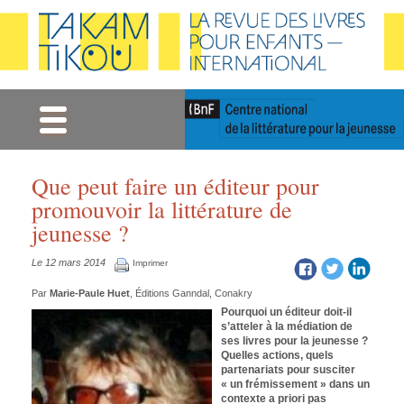
Gestion des cookies
Que peut faire un éditeur pour
promouvoir la littérature de
jeunesse ?
Le 12 mars 2014
Imprimer
Par
Marie-Paule Huet
, Éditions Ganndal, Conakry
Pourquoi un éditeur doit-il
s’atteler à la médiation de
ses livres pour la jeunesse ?
Quelles actions, quels
partenariats pour susciter
« un frémissement » dans un
contexte a priori pas