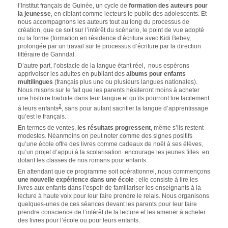
l’Institut français de Guinée, un cycle de
formation des auteurs pour
la jeunesse
, en ciblant comme lecteurs le public des adolescents. Et
nous accompagnons les auteurs tout au long du processus de
création, que ce soit sur l’intérêt du scénario, le point de vue adopté
ou la forme (formation en résidence d’écriture avec Kidi Bebey,
prolongée par un travail sur le processus d’écriture par la direction
littéraire de Ganndal.
D’autre part, l’obstacle de la langue étant réel, nous espérons
apprivoiser les adultes en publiant des
albums pour enfants
multilingues
(français plus une ou plusieurs langues nationales).
Nous misons sur le fait que les parents hésiteront moins à acheter
une histoire traduite
dans leur langue et qu’ils pourront lire facilement
2
à leurs enfants
, sans pour autant sacrifier la langue d’apprentissage
qu’est le français.
En termes de ventes,
les résultats progressent
, même s’ils restent
modestes. Néanmoins on peut noter comme des signes positifs
qu’une école offre des livres comme cadeaux de noël à ses élèves,
qu’un projet d’appui à la scolarisation encourage les jeunes filles en
dotant les classes de nos romans pour enfants.
En attendant que ce programme soit opérationnel, nous commençons
une nouvelle expérience dans une école
: elle consiste à lire les
livres aux enfants dans l’espoir de familiariser les enseignants à la
lecture à haute voix pour leur faire prendre le relais. Nous organisons
quelques-unes de ces séances devant les parents pour leur faire
prendre conscience de l’intérêt de la lecture et les amener à acheter
des livres pour l’école ou pour leurs enfants.