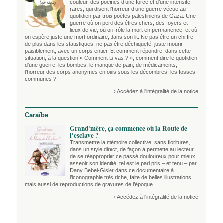
couleur, des poèmes d’une force et d’une intensité
rares, qui disent l’horreur d’une guerre vécue au
quotidien par trois poètes palestiniens de Gaza. Une
guerre où on perd des êtres chers, des foyers et
lieux de vie, où on frôle la mort en permanence, et où
on espère juste une mort ordinaire, dans son lit. Ne pas être un chiffre
de plus dans les statistiques, ne pas être déchiqueté, juste mourir
paisiblement, avec un corps entier. Et comment répondre, dans cette
situation, à la question « Comment tu vas ? », comment dire le quotidien
d’une guerre, les bombes, le manque de pain, de médicaments,
l’horreur des corps anonymes enfouis sous les décombres, les fosses
communes ?
› Accédez à l'intégralité de la notice
Caraïbe
Grand'mère, ça commence où la Route de
l'esclave ?
Transmettre la mémoire collective, sans fioritures,
dans un style direct, de façon à permette au lecteur
de se réapproprier ce passé douloureux pour mieux
asseoir son identité, tel est le pari pris – et tenu – par
Dany Bebel-Gisler dans ce documentaire à
l’iconographie très riche, faite de belles illustrations
mais aussi de reproductions de gravures de l’époque.
› Accédez à l'intégralité de la notice