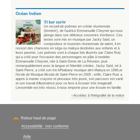
Océan Indien
Ti kar zarör
Un recueil de poèmes en créole réunionnais
(
fonnkèr
), de l’autrice Emmanuelle Cheynet qui nous
plonge dans ses délicieux souvenirs d’enfance. Ces
textes sont mis en musique par Jacky Saïd, un
compositeur et musicien réunionnais de talent, il en
ressort des chansons en séga ou maloya destinées aux enfants et à
leurs parents. Les poèmes sont à chaque fois illustrés par Claire Ruiz
qui a créé pour l’occasion des personnages en pâte à modeler.
Emmanuelle Cheynet, née à Saint-Denis de La Réunion, joue
remarquablement avec la langue et l’identité créoles. Jacky Saïd, né à
Saint-Pierre, a créé son trio M’babany musique afro Maloya en 1996,et
l’école de Musique Alcoda de Saint-Pierre en 2005 ; enfin, Claire Ruiz a
appris à manier crayons et pinceaux très jeune, son parcours est varié
et son travail d’illustratrice pour ce livre à écouter très imaginatif.
L’ensemble est très réussi, il nous emporte pour une écoute en famille.
› Accédez à l'intégralité de la notice
Retour haut de page
Accessibilité : non conforme
Secondary
Aide
-