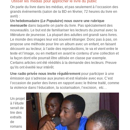
Utiliser les médias pour approcher le livre du public
On parle du livre dans les médias, et pas seulement à l’occasion des
grands événements (salon de la BD en février, 72 heures du livre en
avril) :
Un hebdomadaire (
Le Populaire
) nous ouvre une rubrique
mensuelle
dans laquelle on parle du livre. Pas spécialement des
nouveautés. Le but est de familiariser les lecteurs du journal avec la
littérature de jeunesse. La plupart des adultes ont grandi sans livres.
Le monde des images leur est souvent étranger. Donc pas à pas, on
propose une méthode pour lire un album avec un enfant, en faisant
découvrir au lecteur, à l’aide des reproductions, le va et vient entre le
texte et l’image, ou en mettant en avant le contenu d’une collection et
la façon dont elle pourrait être utilisée en classe par exemple.
Certains articles ont été réédités à la demande des lecteurs. Preuve
qu’ils ont éveillé leur intérêt.
Une radio privée nous invite régulièrement
pour participer à une
émission qui s’adresse aux jeunes et est réalisée avec eux. C’est
l’occasion de parler des livres en rapport avec le thème traité, comme
la violence dans l’éducation, la scolarisation, l’excision, etc…
Un projet
à l’étude
serait de
lire des
extraits
de
romans