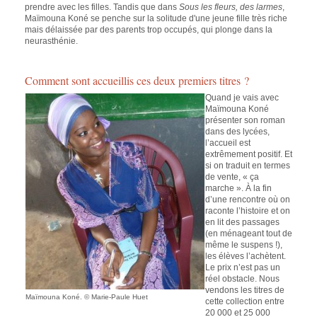
prendre avec les filles. Tandis que dans
Sous les fleurs, des larmes
,
Maïmouna Koné se penche sur la solitude d'une jeune fille très riche
mais délaissée par des parents trop occupés, qui plonge dans la
neurasthénie.
Comment sont accueillis ces deux premiers titres ?
Quand je vais avec
Maïmouna Koné
présenter son roman
dans des lycées,
l’accueil est
extrêmement positif. Et
si on traduit en termes
de vente, « ça
marche ». À la fin
d’une rencontre où on
raconte l’histoire et on
en lit des passages
(en ménageant tout de
même le suspens !),
les élèves l’achètent.
Le prix n’est pas un
réel obstacle. Nous
vendons les titres de
Maïmouna Koné. © Marie-Paule Huet
cette collection entre
20 000 et 25 000