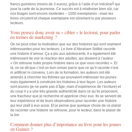
2
francs guinéens (moins de 3 euros), grâce à l’aide d’un mécène
qui
joue la carte de la jeunesse. Ce succès est à relativiser bien sûr, car
nos tirages sont encore modestes – 1000 exemplaires –mais les
livres circulent et chaque exemplaire est sûrement lu par plusieurs
lecteurs.
Vous pensez donc avoir su « cibler » le lectorat, pour parler
en termes de marketing ?
On ne peut créer la motivation que sur des histoires qui sont vraiment
intéressantes pour les lecteurs. Le livre d’Abraham Sidibé raconte
une histoire d’amour. Ça a plu aux adolescents. Il a également été
intéressant de voir la réaction des adultes, qui disaient à l’auteur :
« On retrouve notre propre histoire dans ce que vous racontez ». Et
là, on se dit que c’est un bon roman parce que ce qu’il raconte n’est
ni artificiel ni convenu. Lors de la formation, les auteurs ont été
amenés à chercher les thèmes qui pouvaient intéresser les jeunes
mais également à construire les histoires à leur façon. Les auteurs
sont jeunes (je ne parle pas d’âge, mais d’expérience de l’écriture) et
du coup il y a une très grande authenticité dans ce qu’ils proposent,
une fraicheur que je recherche et apprécie chez eux. Ils se servent de
leur expérience et de leurs observations pour raconter une histoire
qui leur plaît à eux aussi. Et je pense que quelque chose de ce plaisir
de raconter une histoire se retrouve, pour le lecteur, dans le plaisir de
la lire.
Comment donner plus d’importance au livre pour les jeunes
en Guinée ?