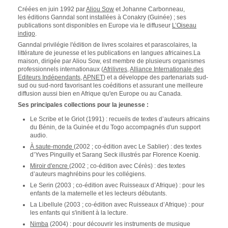
Créées en juin 1992 par
Aliou Sow
et Johanne Carbonneau,
les éditions Ganndal sont installées à Conakry (Guinée) ; ses
publications sont disponibles en Europe via le diffuseur
L’Oiseau
indigo
.
Ganndal privilégie l'édition de livres scolaires et parascolaires, la
littérature de jeunesse et les publications en langues africaines.La
maison, dirigée par Aliou Sow, est membre de plusieurs organismes
professionnels internationaux (
Afrilivres
,
Alliance Internationale des
Editeurs Indépendants
,
APNET
) et a développe des partenariats sud-
sud ou sud-nord favorisant les coéditions et assurant une meilleure
diffusion aussi bien en Afrique qu'en Europe ou au Canada.
Ses principales collections pour la jeunesse :
Le Scribe et le Griot (1991) : recueils de textes d’auteurs africains
du Bénin, de la Guinée et du Togo accompagnés d'un support
audio.
À saute-monde
(2002 ; co-édition avec Le Sablier) : des textes
d’Yves Pinguilly et Sarang Seck illustrés par Florence Koenig.
Miroir d'encre
(2002 ; co-édition avec Cérès) : des textes
d’auteurs maghrébins pour les collégiens.
Le Serin (2003 ; co-édition avec Ruisseaux d’Afrique) : pour les
enfants de la maternelle et les lecteurs débutants.
La Libellule (2003 ; co-édition avec Ruisseaux d’Afrique) : pour
les enfants qui s'initient à la lecture.
Nimba
(2004) : pour découvrir les instruments de musique