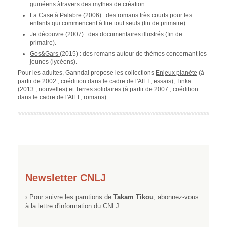
guinéens àtravers des mythes de création.
La Case à Palabre
(2006) : des romans très courts pour les
enfants qui commencent à lire tout seuls (fin de primaire).
Je découvre
(2007) : des documentaires illustrés (fin de
primaire).
Gos&Gars
(2015) : des romans autour de thèmes concernant les
jeunes (lycéens).
Pour les adultes, Ganndal propose les collections
Enjeux planète
(à
partir de 2002 ; coédition dans le cadre de l'AIEI ; essais),
Tinka
(2013 ; nouvelles) et
Terres solidaires
(à partir de 2007 ; coédition
dans le cadre de l'AIEI ; romans).
Newsletter CNLJ
› Pour suivre les parutions de
Takam Tikou
, abonnez-vous
à la lettre d'information du CNLJ