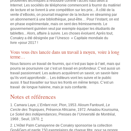
problèmes techniques à résoudre comme l'accès haut débit à
Internet. Les sociétés de téléphonie commencent à fournir du matériel
de lecture et se livrent à une compétition sur les prix... À côté de la
vente d’eBooks, on pourrait imaginer de la lecture en streaming par
un abonnement à une bibliothèque, peut-être… Pour l’instant, on est
en phase expérimentale, mais on sent des frémissements. Le
gouvernement guinéen veut par exemple équiper les étudiants de
tablettes... Alors, affaire à suivre. Les choses évoluent. Après tout,
Conakry a été désignée par l’Unesco « Capitale mondiale du
livre »pour 2017 !
Vous vous êtes lancée dans un travail à moyen, voire à long
terme…
Nous faisons un travail de fourmis, qui n’est pas tape-à-l’œil, mais qui
pourra se poursuivre car c’est un travail en profondeur. C’est aussi un
travail passionnant. Les auteurs acquièrent un savoir, un savoir-faire
qu’ils vont approfondir… Les éditeurs vont les suivre et le public
aussi. Il faut travailler sur tous les fronts en même temps. C’est un
travail de longue haleine, mais je suis confiante.
Notes et références
1. Camara Laye,
L’Enfant noir
, Plon, 1953. Alioum Fantouré,
Le
Cercle des Tropiques
, Présence Africaine, 1972. Amadou Kourouma,
Le Soleil des indépendances
, Presses de l’Université de Montréal,
1968 ; Seuil, 1970.
†
2. L’Hôtel Palm Camayenne de Conakry sponsorise la collection
Gos&Gars et garde 150 exemplaires de chaque titre, pour sa propre