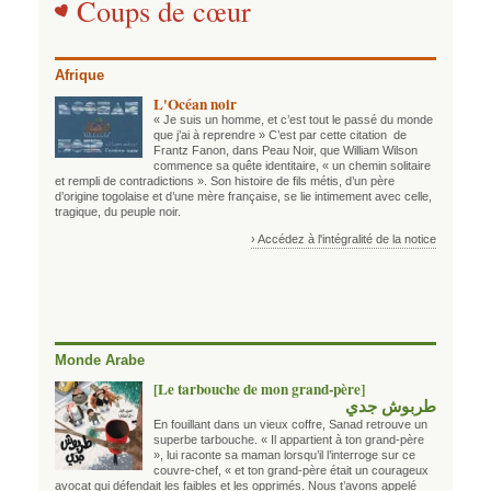
Coups de cœur
Afrique
L'Océan noir
« Je suis un homme, et c’est tout le passé du monde
que j’ai à reprendre » C’est par cette citation de
Frantz Fanon, dans Peau Noir, que William Wilson
commence sa quête identitaire, « un chemin solitaire
et rempli de contradictions ». Son histoire de fils métis, d’un père
d’origine togolaise et d’une mère française, se lie intimement avec celle,
tragique, du peuple noir.
› Accédez à l'intégralité de la notice
Monde Arabe
[Le tarbouche de mon grand-père]
طربوش جدي
En fouillant dans un vieux coffre, Sanad retrouve un
superbe tarbouche. « Il appartient à ton grand-père
», lui raconte sa maman lorsqu’il l’interroge sur ce
couvre-chef, « et ton grand-père était un courageux
avocat qui défendait les faibles et les opprimés. Nous t’avons appelé