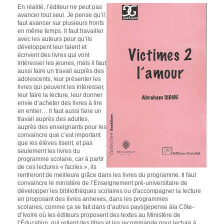
En réalité, l’éditeur ne peut pas
avancer tout seul. Je pense qu’il
faut avancer sur plusieurs fronts
en même temps. Il faut travailler
avec les auteurs pour qu’ils
développent leur talent et
écrivent des livres qui vont
intéresser les jeunes, mais il faut
aussi faire un travail auprès des
adolescents, leur présenter les
livres qui peuvent les intéresser,
leur faire la lecture, leur donner
envie d’acheter des livres à lire
en entier… Il faut aussi faire un
travail auprès des adultes,
auprès des enseignants pour les
convaincre que c’est important
que les élèves lisent, et pas
seulement les livres du
programme scolaire, car à partir
de ces lectures « faciles », ils
rentreront de meilleure grâce dans les livres du programme. Il faut
convaincre le ministère de l’Enseignement pré-universitaire de
développer les bibliothèques scolaires ou d'accompagner la lecture
en proposant des livres annexes, dans les programmes
scolaires, comme ça se fait dans d’autres pays(jepense àla Côte-
d’Ivoire où les éditeurs proposent des textes au Ministère de
l’Éducation, qui retient des titres et les recommande pour lecture à