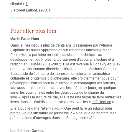
clientèle.
†
3. Robert Laffont, 1978.
†
Pour aller plus loin
Marie-Paule Huet
Dans le livre depuis plus de trente ans, passionnée par l'Afrique
(Diplôme d’Études Approfondies sur les contes africains), Marie-
Paule Huet a participé en tant qu'assistante technique, au
développement du Projet franco-guinéen d'appui à la lecture et à
l'édition en Guinée (2001-2007). Elle est revenue à Conakry en 2012
pour travailler comme directrice littéraire pour les éditions Ganndal.
Spécialiste de littérature de jeunesse, enseignante, animatrice
culturelle et longtemps bibliothécaire, elle croit fermement que pour
développer l'édition pour la jeunesse et accompagner les auteurs, il
faut aussi pratiquer la lecture avec les enfants, « jouer, en quelque
sorte, les équilibristes entre les deux bouts de la chaine du
livre ». Après la lecture de rue, elle teste une façon de faire rentrer les
livres dans les établissements scolaires avec les «
défis lecture
».
Elle a publié dans
Takam Tikou
«
Que peut faire un éditeur pour
promouvoir la littérature de jeunesse ?
» ainsi que de nombreuses
présentations d’ouvrages dans les Bibliographies Afrique.
Les éditions Ganndal