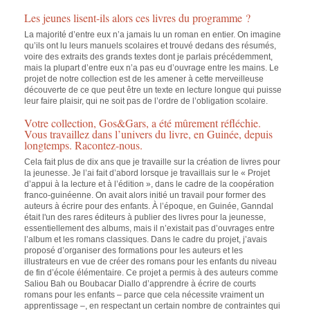
Les jeunes lisent-ils alors ces livres du programme ?
La majorité d’entre eux n’a jamais lu un roman en entier. On imagine
qu’ils ont lu leurs manuels scolaires et trouvé dedans des résumés,
voire des extraits des grands textes dont je parlais précédemment,
mais la plupart d’entre eux n’a pas eu d’ouvrage entre les mains. Le
projet de notre collection est de les amener à cette merveilleuse
découverte de ce que peut être un texte en lecture longue qui puisse
leur faire plaisir, qui ne soit pas de l’ordre de l’obligation scolaire.
Votre collection,
Gos&Gars
, a été mûrement réfléchie.
Vous travaillez dans l’univers du livre, en Guinée, depuis
longtemps. Racontez-nous.
Cela fait plus de dix ans que je travaille sur la création de livres pour
la jeunesse. Je l’ai fait d’abord lorsque je travaillais sur le « Projet
d’appui à la lecture et à l’édition », dans le cadre de la coopération
franco-guinéenne. On avait alors initié un travail pour former des
auteurs à écrire pour des enfants. À l’époque, en Guinée, Ganndal
était l'un des rares éditeurs à publier des livres pour la jeunesse,
essentiellement des albums, mais il n’existait pas d’ouvrages entre
l’album et les romans classiques. Dans le cadre du projet, j’avais
proposé d’organiser des formations pour les auteurs et les
illustrateurs en vue de créer des romans pour les enfants du niveau
de fin d’école élémentaire. Ce projet a permis à des auteurs comme
Saliou Bah ou Boubacar Diallo d’apprendre à écrire de courts
romans pour les enfants – parce que cela nécessite vraiment un
apprentissage –, en respectant un certain nombre de contraintes qui