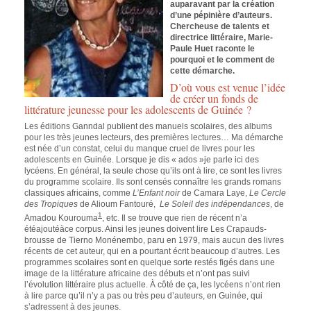
auparavant par la création
d’une pépinière d’auteurs.
Chercheuse de talents et
directrice littéraire, Marie-
Paule Huet raconte le
pourquoi et le comment de
cette démarche.
D’où vous est venue l’idée
de créer un fonds de
littérature jeunesse pour les adolescents de Guinée ?
Les éditions Ganndal publient des manuels scolaires, des albums
pour les très jeunes lecteurs, des premières lectures… Ma démarche
est née d’un constat, celui du manque cruel de livres pour les
adolescents en Guinée. Lorsque je dis « ados »je parle ici des
lycéens.
En général, la seule chose qu’ils ont à lire, ce sont les livres
du programme scolaire. Ils sont censés connaître les grands romans
classiques africains, comme
L’Enfant noir
de Camara Laye,
Le Cercle
des Tropiques
de Alioum Fantouré,
Le Soleil des indépendances
, de
1
Amadou Kourouma
, etc. Il se trouve que rien de récent n’a
étéajoutéàce corpus. Ainsi les jeunes doivent lire Les Crapauds-
brousse de Tierno Monénembo, paru en 1979, mais aucun des livres
récents de cet auteur, qui en a pourtant écrit beaucoup d’autres. Les
programmes scolaires sont en quelque sorte restés figés dans une
image de la littérature africaine des débuts et n’ont pas suivi
l’évolution littéraire plus actuelle. À côté de ça, les lycéens n’ont rien
à lire parce qu’il n’y a pas ou très peu d’auteurs, en Guinée, qui
s’adressent à des jeunes.