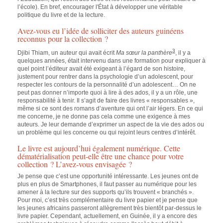
l’école). En bref, encourager l'État à développer une véritable
politique du livre et de la lecture.
Avez-vous eu l’idée de solliciter des auteurs guinéens
reconnus pour la collection ?
3
Djibi Thiam, un auteur qui avait écrit
Ma sœur la panthère
, il y a
quelques années, était intervenu dans une formation pour expliquer à
quel point l’éditeur avait été exigeant à l’égard de son histoire,
justement pour rentrer dans la psychologie d’un adolescent, pour
respecter les contours de la personnalité d’un adolescent… On ne
peut pas donner n’importe quoi à lire à des ados, il y a un rôle, une
responsabilité à tenir. Il s’agit de faire des livres « responsables »,
même si ce sont des romans d’aventure qui ont l’air légers. En ce qui
me concerne, je ne donne pas cela comme une exigence à mes
auteurs. Je leur demande d’exprimer un aspect de la vie des ados ou
un problème qui les concerne ou qui rejoint leurs centres d’intérêt.
Le livre est aujourd’hui également numérique. Cette
dématérialisation peut-elle être une chance pour votre
collection ? L’avez-vous envisagée ?
Je pense que c’est une opportunité intéressante. Les jeunes ont de
plus en plus de Smartphones, il faut passer au numérique pour les
amener à la lecture sur des supports qu’ils trouvent « branchés ».
Pour moi, c’est très complémentaire du livre papier et je pense que
les jeunes africains passeront allègrement très bientôt par-dessus le
livre papier. Cependant, actuellement, en Guinée, il y a encore des