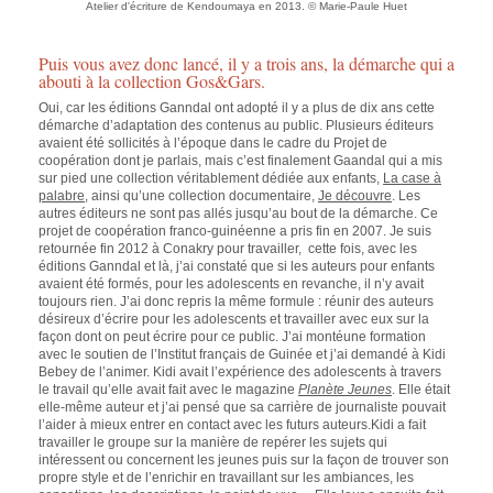
Atelier d'écriture de Kendoumaya en 2013. © Marie-Paule Huet
Puis vous avez donc lancé, il y a trois ans, la démarche qui a
abouti à la collection Gos&Gars.
Oui, car les éditions Ganndal ont adopté il y a plus de dix ans cette
démarche d’adaptation des contenus au public. Plusieurs éditeurs
avaient été sollicités à l’époque dans le cadre du Projet de
coopération dont je parlais, mais c’est finalement Gaandal qui a mis
sur pied une collection véritablement dédiée aux enfants,
La case à
palabre
, ainsi qu’une collection documentaire,
Je découvre
. Les
autres éditeurs ne sont pas allés jusqu’au bout de la démarche. Ce
projet de coopération franco-guinéenne a pris fin en 2007. Je suis
retournée fin 2012 à Conakry pour travailler, cette fois, avec les
éditions Ganndal et là, j’ai constaté que si les auteurs pour enfants
avaient été formés, pour les adolescents en revanche, il n’y avait
toujours rien. J’ai donc repris la même formule : réunir des auteurs
désireux d’écrire pour les adolescents et travailler avec eux sur la
façon dont on peut écrire pour ce public. J’ai montéune formation
avec le soutien de l’Institut français de Guinée et j’ai demandé à Kidi
Bebey de l’animer. Kidi avait l’expérience des adolescents à travers
le travail qu’elle avait fait avec le magazine
Planète Jeunes
. Elle était
elle-même auteur et j’ai pensé que sa carrière de journaliste pouvait
l’aider à mieux entrer en contact avec les futurs auteurs.Kidi a fait
travailler le groupe sur la manière de repérer les sujets qui
intéressent ou concernent les jeunes puis sur la façon de trouver son
propre style et de l’enrichir en travaillant sur les ambiances, les