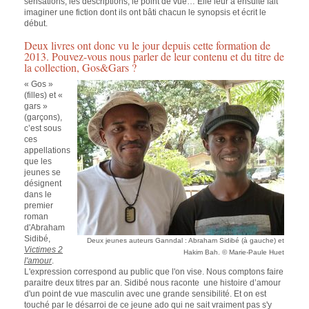
sensations, les descriptions, le point de vue… Elle leur a ensuite fait
imaginer une fiction dont ils ont bâti chacun le synopsis et écrit le
début.
Deux livres ont donc vu le jour depuis cette formation de
2013. Pouvez-vous nous parler de leur contenu et du titre de
la collection, Gos&Gars ?
« Gos »
(filles) et «
gars »
(garçons),
c’est sous
ces
appellations
que les
jeunes se
désignent
dans le
premier
roman
d'Abraham
Sidibé,
Deux jeunes auteurs Ganndal : Abraham Sidibé (à gauche) et
Victimes 2
Hakim Bah. © Marie-Paule Huet
l'amour
.
L'expression correspond au public que l'on vise. Nous comptons faire
paraitre deux titres par an. Sidibé nous raconte une histoire d’amour
d'un point de vue masculin avec une grande sensibilité. Et on est
touché par le désarroi de ce jeune ado qui ne sait vraiment pas s'y