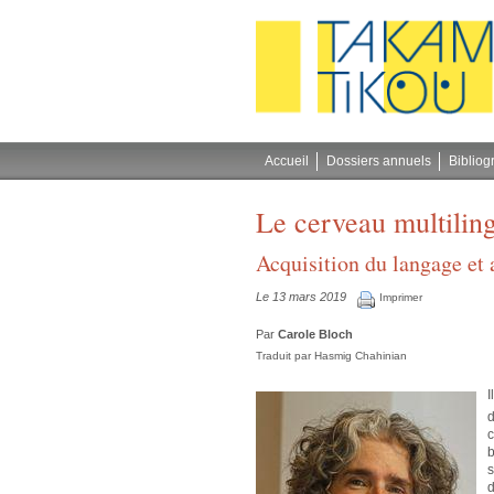
Gestion des cookies
Accueil
Dossiers annuels
Bibliog
Le cerveau multilin
Acquisition du langage et 
Le 13 mars 2019
Imprimer
Par
Carole Bloch
Traduit par
Hasmig Chahinian
I
d
c
b
s
d