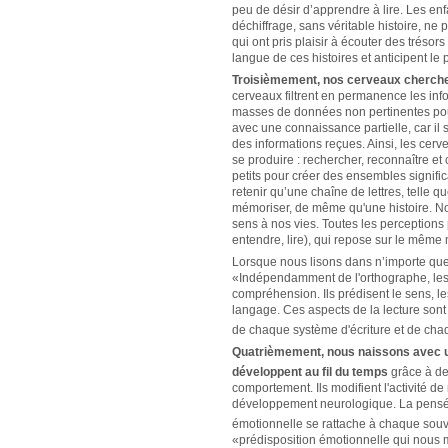
peu de désir d’apprendre à lire. Les en
déchiffrage, sans véritable histoire, ne 
qui ont pris plaisir à écouter des tréso
langue de ces histoires et anticipent le 
Troisièmement, nos cerveaux cherchen
cerveaux filtrent en permanence les info
masses de données non pertinentes pou
avec une connaissance partielle, car il s
des informations reçues. Ainsi, les cerv
se produire : rechercher, reconnaître 
petits pour créer des ensembles significa
retenir qu’une chaîne de lettres, telle 
mémoriser, de même qu'une histoire. Nou
sens à nos vies. Toutes les perceptions
entendre, lire), qui repose sur le même
Lorsque nous lisons dans n’importe quell
«Indépendamment de l'orthographe, les 
compréhension. Ils prédisent le sens, les
langage. Ces aspects de la lecture sont u
de chaque système d'écriture et de cha
Quatrièmement, nous naissons avec u
développent au fil du temps
grâce à de
comportement. Ils modifient l'activité d
développement neurologique.
La pensé
émotionnelle se rattache à chaque souve
«prédisposition émotionnelle qui nous