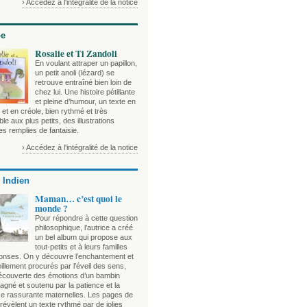
› Accédez à l'intégralité de la notice
be
Rosalie et Ti Zandoli
En voulant attraper un papillon,
un petit anoli (lézard) se
retrouve entraîné bien loin de
chez lui. Une histoire pétillante
et pleine d’humour, un texte en
 et en créole, bien rythmé et très
le aux plus petits, des illustrations
es remplies de fantaisie.
› Accédez à l'intégralité de la notice
 Indien
Maman… c’est quoi le
monde ?
Pour répondre à cette question
philosophique, l’autrice a créé
un bel album qui propose aux
tout-petits et à leurs familles
onses. On y découvre l’enchantement et
illement procurés par l’éveil des sens,
découverte des émotions d’un bambin
gné et soutenu par la patience et la
e rassurante maternelles. Les pages de
évèlent un texte rythmé par de jolies