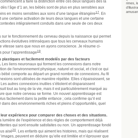
 commencent à faire la distinction entre ces deux langues dès la
rimes, l
dès l’âge d’1 an, les bébés sont de plus en plus sensibles aux
d’illust
amusan
17
oins en moins sensibles aux sons d’une langue étrangère
.
En
t une certaine activation de leurs deux langues et une certaine
 contextes intégralement conduits dans une seule de ces deux
 sur le fonctionnement du cerveau depuis la naissance qui permet
nctions évolutives intrinsèques que tous les cerveaux humains
de vitesse sans que nous en ayons conscience. Je résume ci-
19
s pour l’apprentissage
.
 plastiques et facilement modelés par des facteurs
.
Les liens neuronaux qui forment les connexions dans notre
n de l'environnement physique, naturel et social, et c'est ce qui
n bébé comporte au départ un grand nombre de connexions. Au fil
nnexions sont utilisées de manière répétée. Elles s’épaississent, se
Les autres connexions inutiles s’étiolent et disparaissent
it tout au long de la vie, mais il est particulièrement marqué au
re que notre cerveau se forme. Un nouvel apprentissage est
lus facilement dans la petite enfance ; cela confirme qu’il est
er dans des environnements riches et pleins d’opportunités, quel
 leur expérience pour comparer des choses et des situations.
la lumière de l'expérience et des règles de comportement déjà
tentes qui sont ensuite satisfaites ou non. Un apprentissage fondé
20
lus aisé
. Les enfants qui aiment les histoires, mais qui réalisent
d’images, peuvent en déduire qu’elle est limitée et n’éprouver que