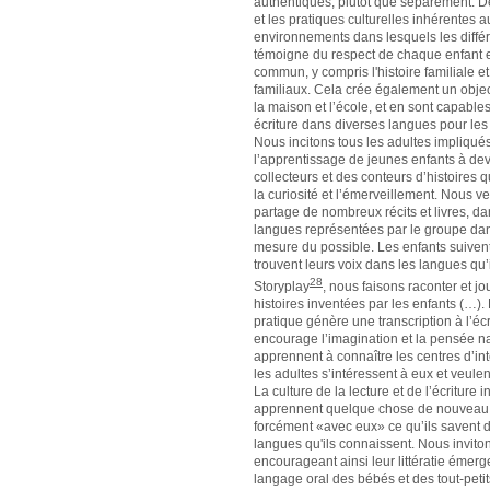
authentiques, plutôt que séparément. De
et les pratiques culturelles inhérentes 
environnements dans lesquels les différe
témoigne du respect de chaque enfant e
commun, y compris l'histoire familiale et
familiaux. Cela crée également un object
la maison et l’école, et en sont capabl
écriture dans diverses langues pour les
Nous incitons tous les adultes impliqué
l’apprentissage de jeunes enfants à de
collecteurs et des conteurs d’histoires q
la curiosité et l’émerveillement. Nous ve
partage de nombreux récits et livres, da
langues représentées par le groupe dan
mesure du possible. Les enfants suivent
trouvent leurs voix dans les langues qu’
28
Storyplay
, nous faisons raconter et jo
histoires inventées par les enfants (…). 
pratique génère une transcription à l’écr
encourage l’imagination et la pensée nar
apprennent à connaître les centres d’int
les adultes s’intéressent à eux et veulen
La culture de la lecture et de l’écriture
apprennent quelque chose de nouveau, 
forcément «avec eux» ce qu’ils savent d
langues qu'ils connaissent. Nous inviton
encourageant ainsi leur littératie éme
langage oral des bébés et des tout-petit