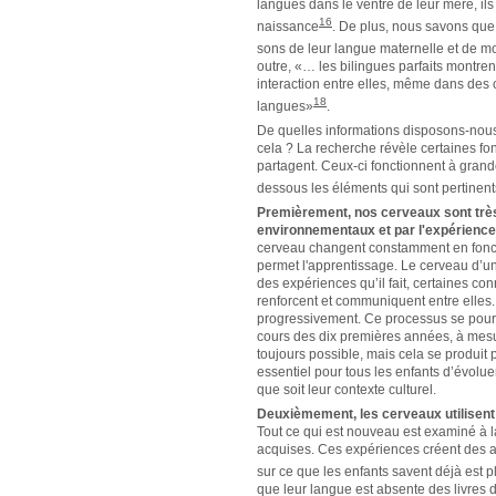
langues dans le ventre de leur mère, ils
16
naissance
.
De plus, nous savons que 
sons de leur langue maternelle et de m
outre, «… les bilingues parfaits montren
interaction entre elles, même dans des
18
langues»
.
De quelles informations disposons-nous
cela ? La recherche révèle certaines fo
partagent. Ceux-ci fonctionnent à gran
dessous les éléments qui sont pertinent
Premièrement, nos cerveaux sont très
environnementaux et par l'expérience
cerveau changent constamment en fonctio
permet l'apprentissage. Le cerveau d’u
des expériences qu’il fait, certaines co
renforcent et communiquent entre elles. 
progressivement. Ce processus se poursu
cours des dix premières années, à mesu
toujours possible, mais cela se produit p
essentiel pour tous les enfants d’évolu
que soit leur contexte culturel.
Deuxièmement, les cerveaux utilisent
Tout ce qui est nouveau est examiné à 
acquises. Ces expériences créent des at
sur ce que les enfants savent déjà est p
que leur langue est absente des livres 