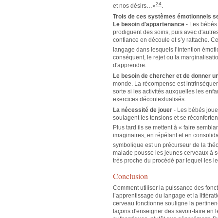
24
et nos désirs…»
.
Trois de ces systèmes émotionnels s
Le besoin d'appartenance
- Les bébés 
prodiguent des soins, puis avec d'autres
confiance en découle et s’y rattache. Ce
langage dans lesquels l’intention émotio
conséquent, le rejet ou la marginalisatio
d'apprendre.
Le besoin de chercher et de donner u
monde. La récompense est intrinsèquement
sorte si les activités auxquelles les enf
exercices décontextualisés.
La nécessité de jouer
- Les bébés jouen
soulagent les tensions et se réconforten
Plus tard ils se mettent à « faire sembla
imaginaires, en répétant et en consolid
symbolique est un précurseur de la théor
malade pousse les jeunes cerveaux à se 
très proche du procédé par lequel les l
Conclusion
Comment utiliser la puissance des fonct
l’apprentissage du langage et la littéra
cerveau fonctionne souligne la pertinen
façons d'enseigner des savoir-faire en 