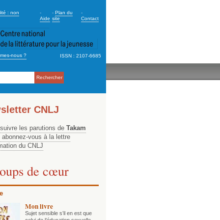
dary_2
ité : non
-
-
Plan du
-
Aide
site
Contact
mes-nous ?
ISSN : 2107-6685
ation
sletter CNLJ
 suivre les parutions de
Takam
, abonnez-vous à la lettre
rmation du CNLJ
oups de cœur
e
Mon livre
Sujet sensible s’il en est que