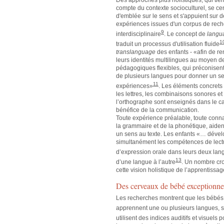
Des approches plus holistiques, qui tie
compte du contexte socioculturel, se ce
d'emblée sur le sens et s'appuient sur 
expériences issues d'un corpus de rec
9
interdisciplinaire
.
Le concept de
langu
1
traduit un processus d'utilisation fluide
translanguage
des enfants - «afin de re
leurs identités multilingues au moyen d
pédagogiques flexibles, qui préconisent l
de plusieurs langues pour donner un se
11
expériences»
. Les éléments concrets
les lettres, les combinaisons sonores et
l’orthographe sont enseignés dans le c
bénéfice de la communication.
Toute expérience préalable, toute conn
la grammaire et de la phonétique, aide
un sens au texte. Les enfants «… déve
simultanément les compétences de lect
d’expression orale dans leurs deux la
13
d’une langue à l’autre
. Un nombre cr
cette vision holistique de l’apprentissage
Des cerveaux de bébé exceptionne
Les recherches montrent que les bébés 
apprennent une ou plusieurs langues, 
utilisent des indices auditifs et visuels 