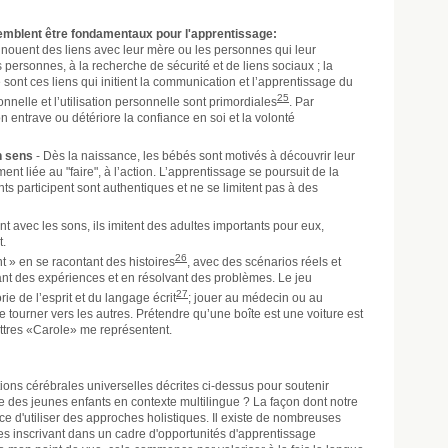
emblent être fondamentaux pour l'apprentissage:
nouent des liens avec leur mère ou les personnes qui leur
 personnes, à la recherche de sécurité et de liens sociaux ; la
 sont ces liens qui initient la communication et l’apprentissage du
25
nnelle et l’utilisation personnelle sont primordiales
. Par
n entrave ou détériore la confiance en soi et la volonté
n sens
- Dès la naissance, les bébés sont motivés à découvrir leur
 liée au "faire", à l’action. L’apprentissage se poursuit de la
ants participent sont authentiques et ne se limitent pas à des
t avec les sons, ils imitent des adultes importants pour eux,
t.
26
nt » en se racontant des histoires
, avec des scénarios réels et
ant des expériences et en résolvant des problèmes. Le jeu
27
ie de l’esprit et du langage écrit
; jouer au médecin ou au
tourner vers les autres. Prétendre qu’une boîte est une voiture est
ettres «Carole» me représentent.
ions cérébrales universelles décrites ci-dessus pour soutenir
tie des jeunes enfants en contexte multilingue ? La façon dont notre
ce d'utiliser des approches holistiques. Il existe de nombreuses
les inscrivant dans un cadre d'opportunités d'apprentissage