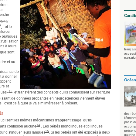
nnent
ntrent
des
herche
Caraï
aging
0
- et le
nforcer
e pratiques
'utilisation
ns à leurs
français
 que sont
accessib
narrativ
adre et au
aissance de
nt à donner
Océan
loppent
ure et
12
ngues»
et transfèrent des concepts qu'ils connaissent sur l’écriture
oissant de données probantes en neurosciences viennent étayer
 ; c’est ce à quoi je vais m’intéresser à présent.
ls
des rép
l’émerve
utilisent les mêmes mécanismes d'apprentissage, qu'ils
par la 
14
sans confusion aucune
.
Les bébés monolingues et bilingues
accompa
présenc
15
pour distinguer leurs langues
.
Si les bébés ont été exposés à deux
gauche r