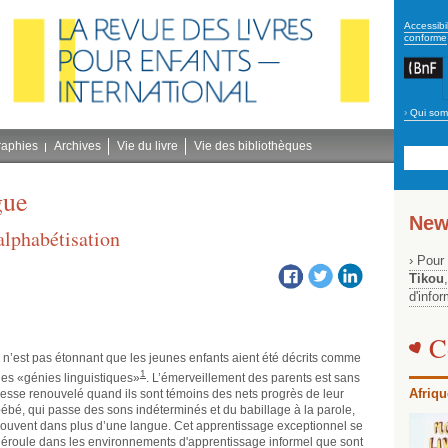
secon
Accessibil
conforme
›
Qui som
Navig
bleu
raphies
Archives
Vie du livre
Vie des bibliothèques
gue
New
alphabétisation
› Pour
Tikou
d'info
C
l n’est pas étonnant que les jeunes enfants aient été décrits comme
1
es «génies linguistiques»
. L’émerveillement des parents est sans
Afriqu
esse renouvelé quand ils sont témoins des nets progrès de leur
ébé, qui passe des sons indéterminés et du babillage à la parole,
ouvent dans plus d’une langue. Cet apprentissage exceptionnel se
éroule dans les environnements d'apprentissage informel que sont