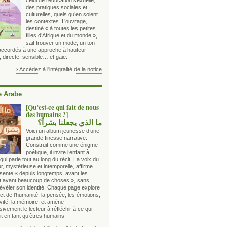
celui de l’éducation sexuelle,
des pratiques sociales et
culturelles, quels qu’en soient
les contextes. L’ouvrage,
destiné « à toutes les petites
filles d’Afrique et du monde »,
sait trouver un mode, un ton
 accordés à une approche à hauteur
, directe, sensible… et gaie.
› Accédez à l'intégralité de la notice
 Arabe
[Qu’est-ce qui fait de nous
des humains ?]
ما الذي يجعلنا بشراً؟
Voici un album jeunesse d’une
grande finesse narrative.
Construit comme une énigme
poétique, il invite l’enfant à
qui parle tout au long du récit. La voix du
r, mystérieuse et intemporelle, affirme
ésente « depuis longtemps, avant les
et avant beaucoup de choses », sans
révéler son identité. Chaque page explore
t de l’humanité, la pensée, les émotions,
ivité, la mémoire, et amène
ivement le lecteur à réfléchir à ce qui
t en tant qu’êtres humains.