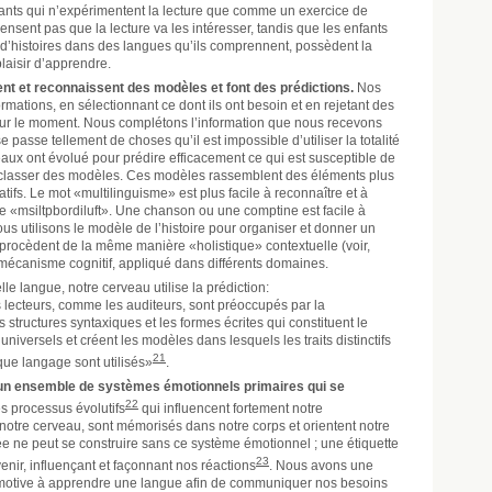
fants qui n’expérimentent la lecture que comme un exercice de
pensent pas que la lecture va les intéresser, tandis que les enfants
rs d’histoires dans des langues qu’ils comprennent, possèdent la
plaisir d’apprendre.
t et reconnaissent des modèles et font des prédictions.
Nos
rmations, en sélectionnant ce dont ils ont besoin et en rejetant des
r le moment. Nous complétons l’information que nous recevons
e passe tellement de choses qu’il est impossible d’utiliser la totalité
eaux ont évolué pour prédire efficacement ce qui est susceptible de
et classer des modèles. Ces modèles rassemblent des éléments plus
tifs. Le mot «multilinguisme» est plus facile à reconnaître et à
que «msiltpbordiluft». Une chanson ou une comptine est facile à
s utilisons le modèle de l’histoire pour organiser et donner un
 procèdent de la même manière «holistique» contextuelle (voir,
 mécanisme cognitif, appliqué dans différents domaines.
e langue, notre cerveau utilise la prédiction:
lecteurs, comme les auditeurs, sont préoccupés par la
 structures syntaxiques et les formes écrites qui constituent le
niversels et créent les modèles dans lesquels les traits distinctifs
21
que langage sont utilisés»
.
n ensemble de systèmes émotionnels primaires qui se
22
s processus évolutifs
qui influencent fortement notre
e notre cerveau, sont mémorisés dans notre corps et orientent notre
e ne peut se construire sans ce système émotionnel ; une étiquette
23
nir, influençant et façonnant nos réactions
. Nous avons une
 motive à apprendre une langue afin de communiquer nos besoins