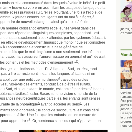
a maison et la communauté dans lesquels évolue le bébé. Le petit
nfant « trouve sa voix » en assimilant les usages du langage de la
amille et ses pratiques culturelles. Pourtant, une fois à l’école, de
ombreux jeunes enfants intelligents ont du mal à intégrer, à
pprendre de nouvelles langues ainsi qu’à lire et à écrire.
Un nombre croissant d'enfants et de jeunes vivent dans des
justes,
ent des répertoires linguistiques complexes, cependant il est
d’enfant
pondent pas exactement à ceux attendus par les systèmes éducatifs
en effet, le développement linguistique monolingue est considéré
 à l’apprentissage et constitue la base générale de
t toutefois que le multilinguisme a non seulement une influence
Monde
 langage, mais aussi sur l'apprentissage en général et qu'il devrait
2
, les contenus et les méthodes d'enseignement »
.
issage sont indissociables. En Afrique du Sud, un très grand
as à lire correctement ni dans les langues africaines ni en
4
à appliquer une politique multilingue
, avec des cycles
veau vis-à-vis des enfants, conduit à de piètres résultats.
e du Sud, et ailleurs dans le monde, est dominé par des méthodes
deviner 
étences faciles à tester.
Basés sur une vision simpliste de la
narrateu
aissances neuroscientifiques partielles, les enfants sont censés
être pr
5
6
ourante de la phonétique
avant d’accéder au sens
.
Les
jouets 
7
jamais 
nfants sont ignorées
; le contexte socioculturel est considéré
un aspec
pprennent à lire. Une fois que les enfants sont en mesure de
la créat
8
nt pour apprendre »
. Or, nombreux sont ceux qui n’y parviennent
progress
nous uni