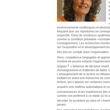
l
e
f
n
a
«
environnements multilingues et développ
fréquent que ces répertoires ne corres
respectifs. Dans de nombreux systèmes 
comme la condition préalable «normale»
l’enseignement.
Les recherches montren
sur l'acquisition et le développement du
être pris en compte dans l'organisation
Ainsi, compétence langagière et apprent
nombre de jeunes enfants n'apprennent p
3
anglais
.
L'absence de décision visant 
d'enseignement et d'attentes de faible ni
L’enseignement de la lecture en Afriqu
mettant en avant une hiérarchie de comp
lecture, qui s’appuie sur certaines conn
acquérir une maîtrise automatique et c
connaissances et les expériences des e
comme non pertinent à ce stade où ils a
décoder, ils accèdent au sens et « lise
jamais.