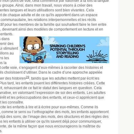
 mon point de vue, cela commence par valoriser à la fois la langue
au groupe. Ainsi, dans mon travail, nous visons à créer des
ntes langues et leurs utilisations sont bien vivantes. Cela
t de chaque adulte et de ce qu'ils apportent dans un espace
 communautaire, les relations interpersonnelles et les récits
if pour les membres de la famille qui souhaitent faire le lien entre
es, devenant ainsi des modèles de comportement en lecture et en
 enfants.
s dans
venir des
ui stimulent
illons au
ns les
s la
 cette voie, s’engagent d’eux-mêmes à raconter des histoires et
ils choisissent d’utiliser. Dans le cadre d’une approche appelée
29
uer des histoires
, tandis que les adultes mettent par écrit les
Plus tard, les enfants jouent les différentes histoires créées. Cette
it, rehaussant de ce fait le statut des langues en question. Cela
rative, en valorisant l’expression de soi des enfants. Les adultes
érêt et les préoccupations des enfants, et ceux-ci apprécient que
t les connaître.
 incite les enfants à lire et à écrire pour eux-mêmes. Comme ils
comme le sens ou l’orthographe des mots, les enfants apporteront
éjà des sons, de l’image des mots, des structures et des règles des
s les enfants à utiliser ce qu'ils savent déjà pour communiquer,
rgente, de la même façon que nous encourageons la maîtrise du
s.