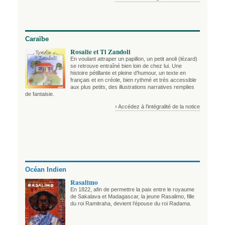
Caraïbe
Rosalie et Ti Zandoli
En voulant attraper un papillon, un petit anoli (lézard)
se retrouve entraîné bien loin de chez lui. Une
histoire pétillante et pleine d’humour, un texte en
français et en créole, bien rythmé et très accessible
aux plus petits, des illustrations narratives remplies
de fantaisie.
› Accédez à l'intégralité de la notice
Océan Indien
Rasalimo
En 1822, afin de permettre la paix entre le royaume
de Sakalava et Madagascar, la jeune Rasalimo, fille
du roi Ramitraha, devient l’épouse du roi Radama.