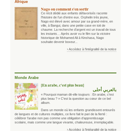
Afrique
Nago ou comment s'en sortir
Ce récit dédié aux enfants défavorisés raconte
l’histoire de l’un d’entre eux. Orphelin très jeune,
Nago est élevé avec amour par sa grand-mère, en
ville, à Bangui, dans une petite case en toit de
chaume. La recherche d’argent est un travail de tous
les instants… Après avoir vu le film sur la victoire
historique de Mohamed Ali à Kinshasa, Nago
souhaite devenir boxeur...
› Accédez à l'intégralité de la notice
Monde Arabe
[En arabe, c'est plus beau]
بالعربي أحلى
« Pourquoi maman dit-elle toujours : En arabe, c'est
plus beau ? » C'est la question au cœur de ce bel
album.
Dans un monde où les enfants grandissent entourés
de langues et de cultures multiples, ce livre fait le pari de la fierté :
célébrer l'arabe non pas comme une obligation d’apprentissage
scolaire, mais comme une langue vivante, chaleureuse, irremplaçable.
› Accédez à l'intégralité de la notice