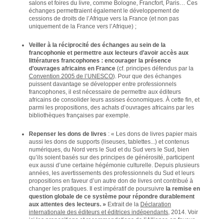
salons et foires du livre, comme Bologne, Francfort, Paris… Ces
échanges permettraient également le développement de
cessions de droits de l’Afrique vers la France (et non pas
uniquement de la France vers l’Afrique) ;
Veiller à la réciprocité des échanges au sein de la
francophonie et permettre aux lecteurs d’avoir accès aux
littératures francophones : encourager la présence
d’ouvrages africains en France
(cf. principes défendus par la
Convention 2005 de l’UNESCO
). Pour que des échanges
puissent davantage se développer entre professionnels
francophones, il est nécessaire de permettre aux éditeurs
africains de consolider leurs assises économiques. À cette fin, et
parmi les propositions, des achats d’ouvrages africains par les
bibliothèques françaises par exemple.
Repenser les dons de livres
: « Les dons de livres papier mais
aussi les dons de supports (liseuses, tablettes...) et contenus
numériques, du Nord vers le Sud et du Sud vers le Sud, bien
qu’ils soient basés sur des principes de générosité, participent
eux aussi d’une certaine hégémonie culturelle. Depuis plusieurs
années, les avertissements des professionnels du Sud et leurs
propositions en faveur d’un autre don de livres ont contribué à
changer les pratiques. Il est impératif de poursuivre
la remise en
question globale de ce système pour répondre durablement
aux attentes des lecteurs. »
Extrait de la
Déclaration
internationale des éditeurs et éditrices indépendants
, 2014. Voir