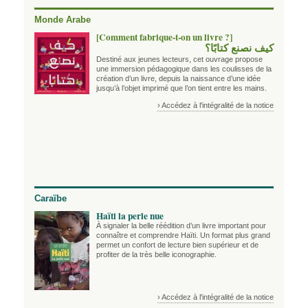
Monde Arabe
[Comment fabrique-t-on un livre ?]
كيف نصنع كتابًا؟
Destiné aux jeunes lecteurs, cet ouvrage propose
une immersion pédagogique dans les coulisses de la
création d’un livre, depuis la naissance d’une idée
jusqu’à l’objet imprimé que l’on tient entre les mains.
› Accédez à l'intégralité de la notice
Caraïbe
Haïti la perle nue
À signaler la belle réédition d’un livre important pour
connaître et comprendre Haïti. Un format plus grand
permet un confort de lecture bien supérieur et de
profiter de la très belle iconographie.
› Accédez à l'intégralité de la notice