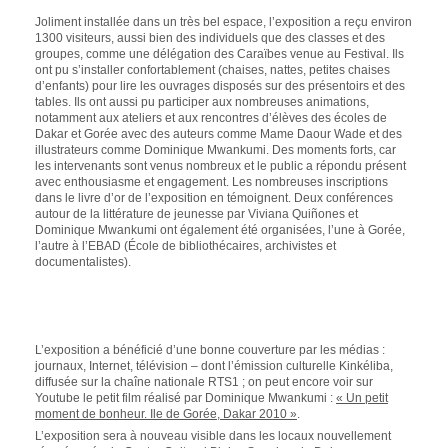
Joliment installée dans un très bel espace, l’exposition a reçu environ
1300 visiteurs, aussi bien des individuels que des classes et des
groupes, comme une délégation des Caraïbes venue au Festival. Ils
ont pu s’installer confortablement (chaises, nattes, petites chaises
d’enfants) pour lire les ouvrages disposés sur des présentoirs et des
tables. Ils ont aussi pu participer aux nombreuses animations,
notamment aux ateliers et aux rencontres d’élèves des écoles de
Dakar et Gorée avec des auteurs comme Mame Daour Wade et des
illustrateurs comme Dominique Mwankumi. Des moments forts, car
les intervenants sont venus nombreux et le public a répondu présent
avec enthousiasme et engagement. Les nombreuses inscriptions
dans le livre d’or de l’exposition en témoignent. Deux conférences
autour de la littérature de jeunesse par Viviana Quiñones et
Dominique Mwankumi ont également été organisées, l’une à Gorée,
l’autre à l’EBAD (École de bibliothécaires, archivistes et
documentalistes).
L’exposition a bénéficié d’une bonne couverture par les médias :
journaux, Internet, télévision – dont l’émission culturelle Kinkéliba,
diffusée sur la chaîne nationale RTS1 ; on peut encore voir sur
Youtube le petit film réalisé par Dominique Mwankumi :
« Un petit
moment de bonheur. Ile de Gorée, Dakar 2010 »
.
L’exposition sera à nouveau visible dans les locaux nouvellement