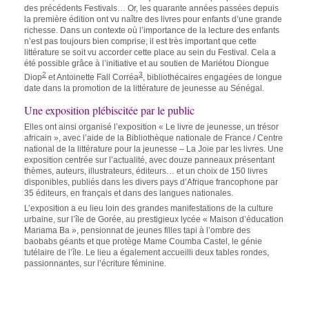
des précédents Festivals… Or, les quarante années passées depuis
la première édition ont vu naître des livres pour enfants d’une grande
richesse. Dans un contexte où l’importance de la lecture des enfants
n’est pas toujours bien comprise, il est très important que cette
littérature se soit vu accorder cette place au sein du Festival. Cela a
été possible grâce à l’initiative et au soutien de Mariétou Diongue
2
3
Diop
et Antoinette Fall Corréa
, bibliothécaires engagées de longue
date dans la promotion de la littérature de jeunesse au Sénégal.
Une exposition plébiscitée par le public
Elles ont ainsi organisé l’exposition « Le livre de jeunesse, un trésor
africain », avec l’aide de la Bibliothèque nationale de France / Centre
national de la littérature pour la jeunesse – La Joie par les livres. Une
exposition centrée sur l’actualité, avec douze panneaux présentant
thèmes, auteurs, illustrateurs, éditeurs… et un choix de 150 livres
disponibles, publiés dans les divers pays d’Afrique francophone par
35 éditeurs, en français et dans des langues nationales.
L’exposition a eu lieu loin des grandes manifestations de la culture
urbaine, sur l’île de Gorée, au prestigieux lycée « Maison d’éducation
Mariama Ba », pensionnat de jeunes filles tapi à l’ombre des
baobabs géants et que protège Mame Coumba Castel, le génie
tutélaire de l’île. Le lieu a également accueilli deux tables rondes,
passionnantes, sur l’écriture féminine.