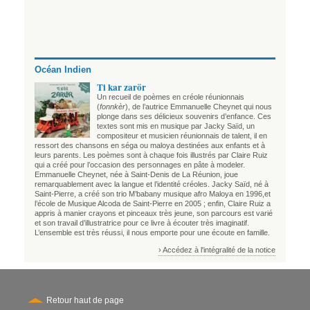
Océan Indien
Ti kar zarör
Un recueil de poèmes en créole réunionnais
(
fonnkèr
), de l’autrice Emmanuelle Cheynet qui nous
plonge dans ses délicieux souvenirs d’enfance. Ces
textes sont mis en musique par Jacky Saïd, un
compositeur et musicien réunionnais de talent, il en
ressort des chansons en séga ou maloya destinées aux enfants et à
leurs parents. Les poèmes sont à chaque fois illustrés par Claire Ruiz
qui a créé pour l’occasion des personnages en pâte à modeler.
Emmanuelle Cheynet, née à Saint-Denis de La Réunion, joue
remarquablement avec la langue et l’identité créoles. Jacky Saïd, né à
Saint-Pierre, a créé son trio M’babany musique afro Maloya en 1996,et
l’école de Musique Alcoda de Saint-Pierre en 2005 ; enfin, Claire Ruiz a
appris à manier crayons et pinceaux très jeune, son parcours est varié
et son travail d’illustratrice pour ce livre à écouter très imaginatif.
L’ensemble est très réussi, il nous emporte pour une écoute en famille.
› Accédez à l'intégralité de la notice
Retour haut de page