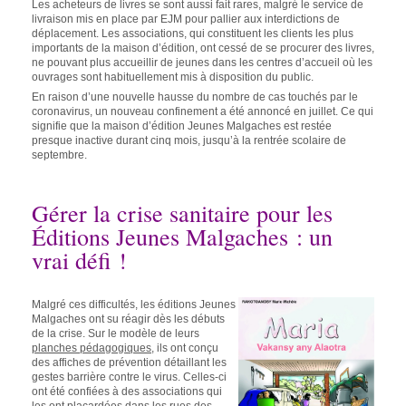
Les acheteurs de livres se sont aussi fait rares, malgré le service de
livraison mis en place par EJM pour pallier aux interdictions de
déplacement. Les associations, qui constituent les clients les plus
importants de la maison d’édition, ont cessé de se procurer des livres,
ne pouvant plus accueillir de jeunes dans les centres d’accueil où les
ouvrages sont habituellement mis à disposition du public.
En raison d’une nouvelle hausse du nombre de cas touchés par le
coronavirus, un nouveau confinement a été annoncé en juillet. Ce qui
signifie que la maison d’édition Jeunes Malgaches est restée
presque inactive durant cinq mois, jusqu’à la rentrée scolaire de
septembre.
Gérer la crise sanitaire pour les
Éditions Jeunes Malgaches : un
vrai défi !
Malgré ces difficultés, les éditions Jeunes
Malgaches ont su réagir dès les débuts
de la crise. Sur le modèle de leurs
planches pédagogiques
,
ils ont conçu
des affiches de prévention détaillant les
gestes barrière contre le virus. Celles-ci
ont été confiées à des associations qui
les ont placardées dans les rues des