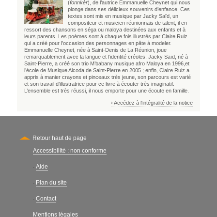
(
fonnkèr
), de l’autrice Emmanuelle Cheynet qui nous
plonge dans ses délicieux souvenirs d’enfance. Ces
textes sont mis en musique par Jacky Saïd, un
compositeur et musicien réunionnais de talent, il en
ressort des chansons en séga ou maloya destinées aux enfants et à
leurs parents. Les poèmes sont à chaque fois illustrés par Claire Ruiz
qui a créé pour l’occasion des personnages en pâte à modeler.
Emmanuelle Cheynet, née à Saint-Denis de La Réunion, joue
remarquablement avec la langue et l’identité créoles. Jacky Saïd, né à
Saint-Pierre, a créé son trio M’babany musique afro Maloya en 1996,et
l’école de Musique Alcoda de Saint-Pierre en 2005 ; enfin, Claire Ruiz a
appris à manier crayons et pinceaux très jeune, son parcours est varié
et son travail d’illustratrice pour ce livre à écouter très imaginatif.
L’ensemble est très réussi, il nous emporte pour une écoute en famille.
› Accédez à l'intégralité de la notice
Retour haut de page
Accessibilité : non conforme
Secondary
Aide
-
Plan du site
-
Contact
-
Mentions légales