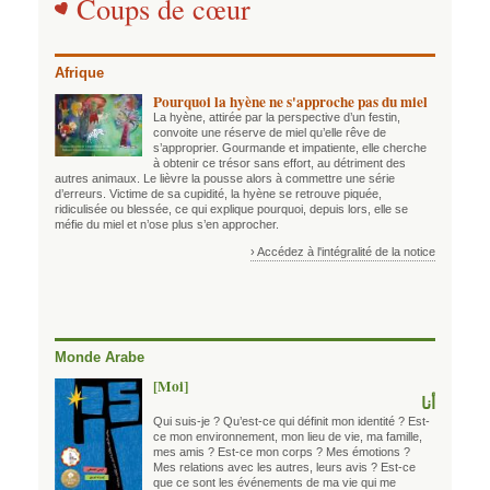
Coups de cœur
Afrique
Pourquoi la hyène ne s'approche pas du miel
La hyène, attirée par la perspective d’un festin,
convoite une réserve de miel qu’elle rêve de
s’approprier. Gourmande et impatiente, elle cherche
à obtenir ce trésor sans effort, au détriment des
autres animaux. Le lièvre la pousse alors à commettre une série
d’erreurs. Victime de sa cupidité, la hyène se retrouve piquée,
ridiculisée ou blessée, ce qui explique pourquoi, depuis lors, elle se
méfie du miel et n’ose plus s’en approcher.
› Accédez à l'intégralité de la notice
Monde Arabe
[Moi]
أنا
Qui suis-je ? Qu’est-ce qui définit mon identité ? Est-
ce mon environnement, mon lieu de vie, ma famille,
mes amis ? Est-ce mon corps ? Mes émotions ?
Mes relations avec les autres, leurs avis ? Est-ce
que ce sont les événements de ma vie qui me