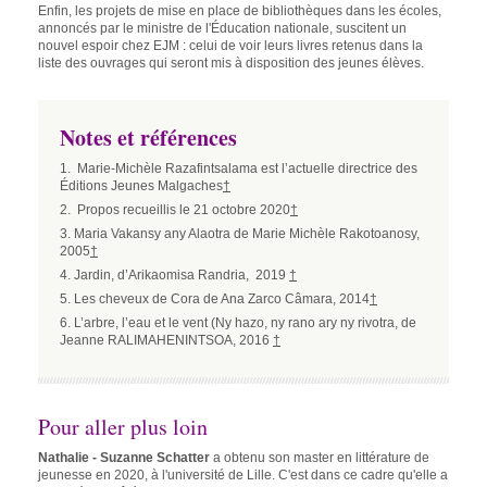
Enfin, les projets de mise en place de bibliothèques dans les écoles,
annoncés par le ministre de l'Éducation nationale, suscitent un
nouvel espoir chez EJM : celui de voir leurs livres retenus dans la
liste des ouvrages qui seront mis à disposition des jeunes élèves.
Notes et références
1. Marie-Michèle Razafintsalama est l’actuelle directrice des
Éditions Jeunes Malgaches
†
2. Propos recueillis le 21 octobre 2020
†
3. Maria Vakansy any Alaotra de Marie Michèle Rakotoanosy,
2005
†
4. Jardin, d’Arikaomisa Randria, 2019
†
5. Les cheveux de Cora de Ana Zarco Câmara, 2014
†
6. L’arbre, l’eau et le vent (Ny hazo, ny rano ary ny rivotra, de
Jeanne RALIMAHENINTSOA, 2016
†
Pour aller plus loin
Nathalie - Suzanne Schatter
a obtenu son master en littérature de
jeunesse en 2020, à l'université de Lille. C'est dans ce cadre qu'elle a