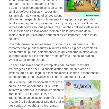
quartiers les plus populaires. Il était
d’autant plus important de sensibiliser les
familles défavorisées aux risques de
transmission du virus qu’elles pouvaient
difficilement respecter le confinement– il s’agit pour la plupart des
familles de gagner de quoi se nourrir au jour le jour, souvent par des
ventes extérieures en tous genres. Ces planches ont aussi été mises
à disposition des associations membres de la plateforme de la
société civile pour l'enfance pour qu'elles les impriment selon leurs
besoins.
Une forte présence sur les réseaux sociaux a aussi permis à EJM
d’informer son public d’autres initiatives mises en place et d’obtenir
des retours du public, notamment en ce qui concerne la diffusion de
leur production sur les antennes radio, grâce à une collaboration
avec la Coalition des radios.
En effet, cinq livres sonores complets et de nombreux extraits
d’ouvrages édités par EJM ont été diffusé sur une trentaine de
stations radio et ont reçu un excellent accueil, comme le montrent les
commentaires enthousiastes sur la page Facebook d’EJM.
Mais le secteur de l’édition étant récent et
en plein développement sur l’île, cette
initiative a permis à la maison d’édition de
transmettre la littérature locale et
traditionnelle en se faisant connaître. Elle
a ranimé la tradition ancestrale de l’oralité
des contes et touché ainsi les jeunes