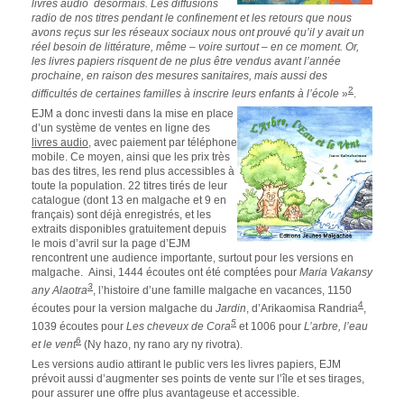
livres audio désormais. Les diffusions
radio de nos titres pendant le confinement et les retours que nous
avons reçus sur les réseaux sociaux nous ont prouvé qu’il y avait un
réel besoin de littérature, même – voire surtout – en ce moment. Or,
les livres papiers risquent de ne plus être vendus avant l’année
prochaine, en raison des mesures sanitaires, mais aussi des
2
difficultés de certaines familles à inscrire leurs
enfants à l’école
»
.
EJM a donc investi dans la mise en place
d’un système de ventes en ligne des
li
vres audio
, avec paiement par téléphone
mobile. Ce moyen, ainsi que les prix très
bas des titres, les rend plus accessibles à
toute la population. 22 titres tirés de leur
catalogue (dont 13 en malgache et 9 en
français) sont déjà enregistrés, et les
extraits disponibles gratuitement depuis
le mois d’avril sur la page d’EJM
rencontrent une audience importante, surtout pour les versions en
malgache. Ainsi, 1444 écoutes ont été comptées pour
Maria Vakansy
3
any Alaotra
, l’histoire d’une famille malgache en vacances, 1150
4
écoutes pour la version malgache du
Jardin
, d’Arikaomisa Randria
,
5
1039 écoutes pour
Les cheveux de Cora
et 1006 pour
L’arbre, l’eau
6
et le vent
(Ny hazo, ny rano ary ny rivotra).
Les versions audio attirant le public vers les livres papiers, EJM
prévoit aussi d’augmenter ses points de vente sur l’île et ses tirages,
pour assurer une offre plus avantageuse et accessible.