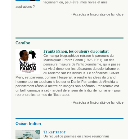
façonnent ou, peut-être, mes rêves et mes
aspirations ?
› Accédez à l'intégralité de la notice
Caraïbe
Frantz Fanon, les couleurs du combat
Ce manga biographique retrace le parcours du
Martiniquais Frantz Fanon (1925-1961), un des
penseurs majeurs de l’anticolonialisme, qui a passé
sa vie à dénoncer les désastres du colonialisme et
du racisme sur les individus. Le scénariste, Olivier
Mery, est parvenu, comme il l’espérait, à rendre les idées du grand
homme tout en touchant le lecteur et Daniel Fernandes de Almeida a
parfaitement réussi à mettre en images son scénario. L’ensemble est
un bel hommage à cet « ardent défenseur de la dignité humaine » pour
reprendre les termes de l’illustrateur.
› Accédez à l'intégralité de la notice
Océan Indien
Ti kar zarör
Un recueil de poèmes en créole réunionnais