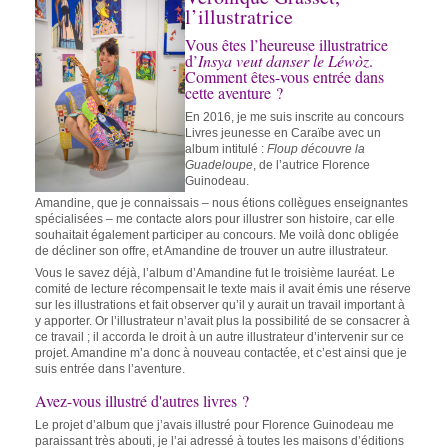
l’illustratrice
Vous êtes l’heureuse illustratrice
d’
Insya veut danser le Léwòz
.
Comment êtes-vous entrée dans
cette aventure ?
En 2016, je me suis inscrite au concours
Livres jeunesse en Caraïbe avec un
album intitulé :
Floup découvre la
Guadeloupe
, de l’autrice Florence
Guinodeau.
Amandine, que je connaissais – nous étions collègues enseignantes
spécialisées – me contacte alors pour illustrer son histoire, car elle
souhaitait également participer au concours. Me voilà donc obligée
de décliner son offre, et Amandine de trouver un autre illustrateur.
Vous le savez déjà, l’album d’Amandine fut le troisième lauréat. Le
comité de lecture récompensait le texte mais il avait émis une réserve
sur les illustrations et fait observer qu’il y aurait un travail important à
y apporter. Or l’illustrateur n’avait plus la possibilité de se consacrer à
ce travail ; il accorda le droit à un autre illustrateur d’intervenir sur ce
projet. Amandine m’a donc à nouveau contactée, et c’est ainsi que je
suis entrée dans l’aventure.
Avez-vous illustré d'autres livres ?
Le projet d’album que j’avais illustré pour Florence Guinodeau me
paraissant très abouti, je l’ai adressé à toutes les maisons d’éditions