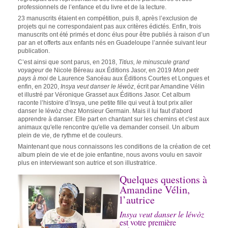
professionnels de l’enfance et du livre et de la lecture.
23 manuscrits étaient en compétition, puis 8, après l’exclusion de
projets qui ne correspondaient pas aux critères édictés. Enfin, trois
manuscrits ont été primés et donc élus pour être publiés à raison d’un
par an et offerts aux enfants nés en Guadeloupe l’année suivant leur
publication.
C’est ainsi que sont parus, en 2018,
Titius, le minuscule grand
voyageur
de Nicole Béreau aux Éditions Jasor, en 2019
Mon petit
pays à moi
de Laurence Sancéau aux Éditions Courtes et Longues et
enfin, en 2020,
Insya veut danser le léwòz
, écrit par Amandine Vélin
et illustré par Véronique Grasset aux Éditions Jasor. Cet album
raconte l’histoire d’Insya, une petite fille qui veut à tout prix aller
danser le léwòz chez Monsieur Germain. Mais il lui faut d'abord
apprendre à danser. Elle part en chantant sur les chemins et c'est aux
animaux qu'elle rencontre qu'elle va demander conseil. Un album
plein de vie, de rythme et de couleurs.
Maintenant que nous connaissons les conditions de la création de cet
album plein de vie et de joie enfantine, nous avons voulu en savoir
plus en interviewant son autrice et son illustratrice.
Quelques questions à
Amandine Vélin,
l’autrice
Insya veut danser le léwòz
est votre première