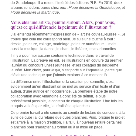
de Guadeloupe. Il a retenu l’intérêt des éditions PLB. En 2019, deux
albums sont donc parus chez eux :
Floup découvre la Guadeloupe
, et
Floup découvre la Martinique
.
Vous êtes une artiste, peintre surtout. Alors, pour vous,
qu’est-ce qui différencie la peinture de l’illustration ?
J’ai entendu récemment l’expression de « artiste couteau-suisse ». Je
trouve que cela me correspond bien. Je suis une touche à tout :
dessin, peinture, collage, modelage, peinture numérique… mais
aussi la musique, la danse, le chant, le théâtre, les marionnettes…
Il n’y a pour moi aucune contrainte technique dans le travail de
l’illustration. La preuve en est, les illustrations en couture du premier
lauréat du concours Livres jeunesse, et les collages du deuxième
lauréat. Mon choix, pour
Insya
, s’est porté sur l’aquarelle, parce que
c’était une technique que j’aimais explorer à ce moment-là.
La différence entre l’illustration et la création personnelle, c’est
évidemment qu’en illustrant on se met au service d’un texte et d’un
auteur, d’une autrice en l’occurrence. La première étape de notre
collaboration avec Amandine a donc été de définir, le plus
précisément possible, le contenu de chaque illustration. Une fois les
croquis validés par elle, j’ai réalisé les planches.
Ce premier travail a été soumis au comité de lecture du concours, à la
suite de quoi j’ai dû refaire quelques planches. Puis, lorsque le projet
est arrivé à la maison d’édition, il a fallu à nouveau refaire certaines
planches pour s’adapter au format ou à la mise en page.