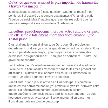
Qu’est-ce qui vous semblait le plus important de transmettre
à travers vos images ?
Je ne sais pas répondre à cette question. Quand j’ai réalisé mes
peintures, j’ai essayé de répondre aux attentes d’Amandine et de
l’équipe de suivi. Mais j’imagine que le rendu très coloré que j’ai
réalisé correspond à ma vision de la Guadeloupe.
La culture guadeloupéenne n’est pas votre culture d’origine.
Or, elle semble totalement imprégner votre création. Que
s’est-il passé ?
C’est vrai que je viens d’ailleurs, du Gers pour être précise, un
département rural français où j’ai grandi au contact de la nature. Pour
faire un parallèle avec Insya, j’y ai côtoyé des vers de terre, des
écrevisses, des grenouilles et… non, pas de sorbetière… plutôt une
gaveuse de canards...
La Guadeloupe m’a offert un environnement naturel extraordinaire.
La faune et la flore locales m’inspirent dans toutes mes productions
artistiques. La lumière d’ici apporte des couleurs intenses toute
l’année. Un régal pour mon travail de coloriste…
Par ailleurs, quand je suis arrivée en Guadeloupe, et comme la
danse est ma deuxième nature, j’ai pratiqué le gwo-ka. À travers cette
danse, j’ai découvert de nombreux aspects de la culture
guadeloupéenne (son histoire, ses traditions, son langage). Je suis
heureuse que vous ayez ressenti cette imprégnation dans mes
illustrations, cela me touche beaucoup.