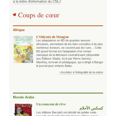
à la lettre d'information du CNLJ
Coups de cœur
Afrique
L’Odyssée de Mongou
Les adaptations en BD de grandes œuvres
africaines, permettant de les faire connaître à de plus
nombreux lecteurs, ne courent pas les rues… Cette
BD grand format est l’adaptation d’un roman
classique de la littérature centrafricaine (disponible
aux Éditions Sépia), écrit par Pierre Sammy-
Mackfoy, écrivain et pédagogue, qui a dirigé à Bangui
le journal pour enfants Balao.
› Accédez à l'intégralité de la notice
Monde Arabe
Un couscous de rêve
كسكس الأحلام
Les éditions Barzakh ont décidé de publier cette
nouvelle de Danièle Djamila Amrane-Minne, parue