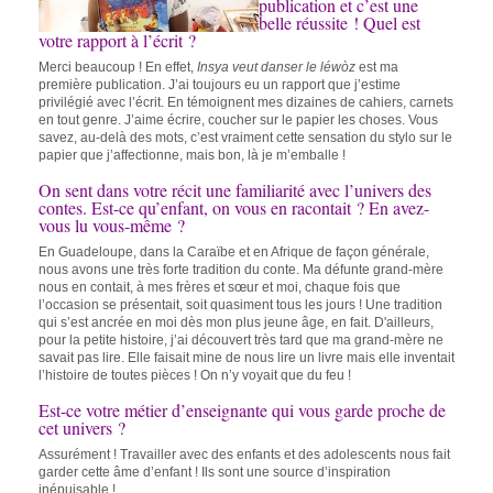
publication et c’est une
belle réussite ! Quel est
votre rapport à l’écrit ?
Merci beaucoup ! En effet,
Insya veut danser le léwòz
est ma
première publication. J’ai toujours eu un rapport que j’estime
privilégié avec l’écrit. En témoignent mes dizaines de cahiers, carnets
en tout genre. J’aime écrire, coucher sur le papier les choses. Vous
savez, au-delà des mots, c’est vraiment cette sensation du stylo sur le
papier que j’affectionne, mais bon, là je m’emballe !
On sent dans votre récit une familiarité avec l’univers des
contes. Est-ce qu’enfant, on vous en racontait ? En avez-
vous lu vous-même ?
En Guadeloupe, dans la Caraïbe et en Afrique de façon générale,
nous avons une très forte tradition du conte. Ma défunte grand-mère
nous en contait, à mes frères et sœur et moi, chaque fois que
l’occasion se présentait, soit quasiment tous les jours ! Une tradition
qui s’est ancrée en moi dès mon plus jeune âge, en fait. D'ailleurs,
pour la petite histoire, j’ai découvert très tard que ma grand-mère ne
savait pas lire. Elle faisait mine de nous lire un livre mais elle inventait
l’histoire de toutes pièces ! On n’y voyait que du feu !
Est-ce votre métier d’enseignante qui vous garde proche de
cet univers ?
Assurément ! Travailler avec des enfants et des adolescents nous fait
garder cette âme d’enfant ! Ils sont une source d’inspiration
inépuisable !