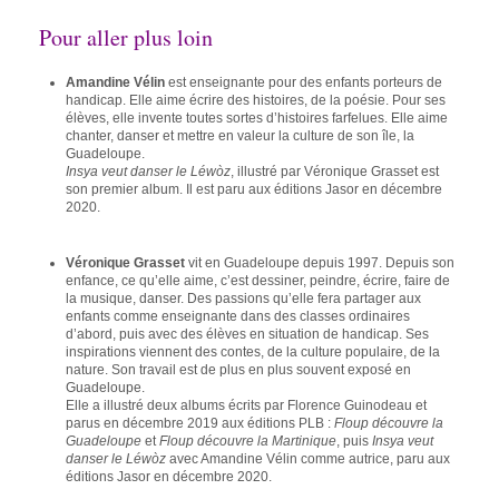
Pour aller plus loin
Amandine Vélin
est enseignante pour des enfants porteurs de
handicap. Elle aime écrire des histoires, de la poésie. Pour ses
élèves, elle invente toutes sortes d’histoires farfelues. Elle aime
chanter, danser et mettre en valeur la culture de son île, la
Guadeloupe.
Insya veut danser le Léwòz
, illustré par Véronique Grasset est
son premier album. Il est paru aux éditions Jasor en décembre
2020.
Véronique Grasset
vit en Guadeloupe depuis 1997. Depuis son
enfance, ce qu’elle aime, c’est dessiner, peindre, écrire, faire de
la musique, danser. Des passions qu’elle fera partager aux
enfants comme enseignante dans des classes ordinaires
d’abord, puis avec des élèves en situation de handicap. Ses
inspirations viennent des contes, de la culture populaire, de la
nature. Son travail est de plus en plus souvent exposé en
Guadeloupe.
Elle a illustré deux albums écrits par Florence Guinodeau et
parus en décembre 2019 aux éditions PLB :
Floup découvre la
Guadeloupe
et
Floup découvre la Martinique
, puis
Insya veut
danser le Léwòz
avec Amandine Vélin comme autrice, paru aux
éditions Jasor en décembre 2020.