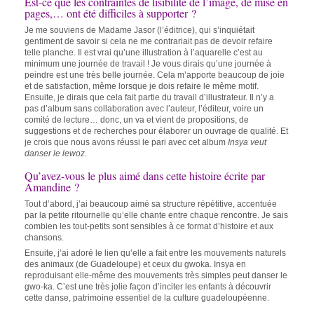
Est-ce que les contraintes de lisibilité de l’image, de mise en
pages,… ont été difficiles à supporter ?
Je me souviens de Madame Jasor (l’éditrice), qui s’inquiétait
gentiment de savoir si cela ne me contrariait pas de devoir refaire
telle planche. Il est vrai qu’une illustration à l’aquarelle c’est au
minimum une journée de travail ! Je vous dirais qu’une journée à
peindre est une très belle journée. Cela m’apporte beaucoup de joie
et de satisfaction, même lorsque je dois refaire le même motif.
Ensuite, je dirais que cela fait partie du travail d’illustrateur. Il n’y a
pas d’album sans collaboration avec l’auteur, l’éditeur, voire un
comité de lecture… donc, un va et vient de propositions, de
suggestions et de recherches pour élaborer un ouvrage de qualité. Et
je crois que nous avons réussi le pari avec cet album
Insya veut
danser le lewoz
.
Qu’avez-vous le plus aimé dans cette histoire écrite par
Amandine ?
Tout d’abord, j’ai beaucoup aimé sa structure répétitive, accentuée
par la petite ritournelle qu’elle chante entre chaque rencontre. Je sais
combien les tout-petits sont sensibles à ce format d’histoire et aux
chansons.
Ensuite, j’ai adoré le lien qu’elle a fait entre les mouvements naturels
des animaux (de Guadeloupe) et ceux du gwoka. Insya en
reproduisant elle-même des mouvements très simples peut danser le
gwo-ka. C’est une très jolie façon d’inciter les enfants à découvrir
cette danse, patrimoine essentiel de la culture guadeloupéenne.