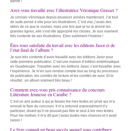
danse !
Avez-vous travaillé avec l’illustratrice Véronique Grasset ?
Je connais Véronique depuis plusieurs années maintenant. J’ai tout
de suite pensé à elle pour les illustrations. C’est vrai, j’avais des
idées de ce que je voulais, mais une fois que je lui ai donné les
grandes lignes, elle s’est vite approprié les choses. Je suis vraiment
très contente de ses illustrations. Elles subliment l’histoire !
Êtes-vous satisfaite du travail avec les éditions Jasor et de
l’état final de l’album ?
Je suis très contente d’avoir travaillé avec les éditions Jasor pour
cette première publication. C’est une maison d’édition emblématique
en Guadeloupe. Travailler avec les éditions Jasor, c’est travailler avec
l’expérience. Je m’en suis rendue compte tout au long du processus
de publication, les comités de lecture et les comités de suivi. Et le
résultat : un album vraiment très beau !
Comment avez-vous pris connaissance du concours
Littérature Jeunesse en Caraïbe ?
C’est un ami auteur à qui je faisais lire mes textes en privé qui m’a
envoyé le flyer du concours. Il m’a ordonné expressément d’y
participer, disant qu’il ne pouvait pas être le seul à lire mes textes.
Pour me motiver, il m’a dit que j’avais toutes mes chances et il avait
raison !
Le livre connait un beau succès auquel vous contribuez