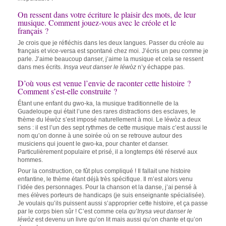
On ressent dans votre écriture le plaisir des mots, de leur
musique. Comment jouez-vous avec le créole et le
français ?
Je crois que je réfléchis dans les deux langues. Passer du créole au
français et vice-versa est spontané chez moi. J’écris un peu comme je
parle. J’aime beaucoup danser, j’aime la musique et cela se ressent
dans mes écrits.
Insya veut danser le léwòz
n’y échappe pas.
D’où vous est venue l’envie de raconter cette histoire ?
Comment s’est-elle construite ?
Étant une enfant du gwo-ka, la musique traditionnelle de la
Guadeloupe qui était l’une des rares distractions des esclaves, le
thème du léwòz s’est imposé naturellement à moi. Le léwòz a deux
sens : il est l’un des sept rythmes de cette musique mais c’est aussi le
nom qu’on donne à une soirée où on se retrouve autour des
musiciens qui jouent le gwo-ka, pour chanter et danser.
Particulièrement populaire et prisé, il a longtemps été réservé aux
hommes.
Pour la construction, ce fût plus compliqué ! Il fallait une histoire
enfantine, le thème étant déjà très spécifique. Il m’est alors venu
l’idée des personnages. Pour la chanson et la danse, j’ai pensé à
mes élèves porteurs de handicaps (je suis enseignante spécialisée).
Je voulais qu’ils puissent aussi s’approprier cette histoire, et ça passe
par le corps bien sûr ! C’est comme cela
qu’Inysa veut danser le
léwòz
est devenu un livre qu’on lit mais aussi qu’on chante et qu’on