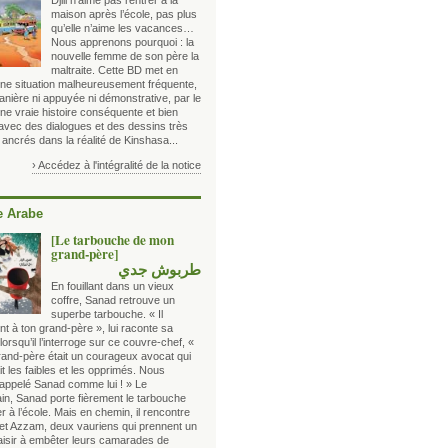
Djili n’aime pas rentrer à la
maison après l’école, pas plus
qu’elle n’aime les vacances…
Nous apprenons pourquoi : la
nouvelle femme de son père la
maltraite. Cette BD met en
ne situation malheureusement fréquente,
anière ni appuyée ni démonstrative, par le
une vraie histoire conséquente et bien
 avec des dialogues et des dessins très
 ancrés dans la réalité de Kinshasa...
› Accédez à l'intégralité de la notice
 Arabe
[Le tarbouche de mon
grand-père]
طربوش جدي
En fouillant dans un vieux
coffre, Sanad retrouve un
superbe tarbouche. « Il
nt à ton grand-père », lui raconte sa
rsqu’il l’interroge sur ce couvre-chef, «
grand-père était un courageux avocat qui
t les faibles et les opprimés. Nous
 appelé Sanad comme lui ! » Le
in, Sanad porte fièrement le tarbouche
er à l’école. Mais en chemin, il rencontre
et Azzam, deux vauriens qui prennent un
laisir à embêter leurs camarades de