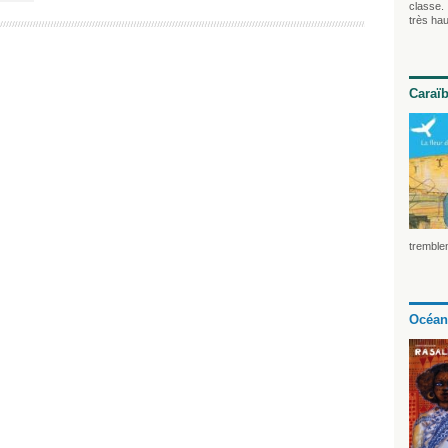
classe. 
très hau
Caraï
tremblem
Océan