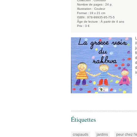
Collection :
Corossol
Nombre de pages :
24 p.
Illustration :
Couleur
Format :
19 x 21 cm
ISBN :
978-99935-95-75-5
Âge de lecture :
À partir de 4 ans
Prix :
3 €
L
i
j
f
d
d
d
i
Étiquettes
crapauds
jardins
peur chez l'