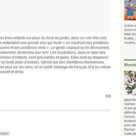
scène u
d’une m
biais d’
es trois enfants ont peur. Au fond du jardin, dans un coin très noir,
ficelée,
ls entendent une grosse voix qui hurle « en crachant des postillons
vivants,
aunes et des postillons verts ». Le gentil crapaud qu’ils découvrent,
inalement, deviendra leur ami. Les illustrations, dans le style des
essins d’enfants, sont amusantes et gaies. Elles sont au diapason
’un texte plein d’entrain, rythmé par des répétitions bienvenues,
Monde
es jeux sur les sons, et un subtil mélange de français et d’un créole
nventif et drôle.
NB
appartie
maman lo
et ton 
défendai
t’avons
lendema
pour all
Bachar 
enfant
malin p