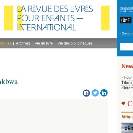
secon
Accessibil
conforme
›
Qui som
Navig
bleu
raphies
Archives
Vie du livre
Vie des bibliothèques
New
› Pour
rakbwa
Tikou
d'info
C
Afriqu