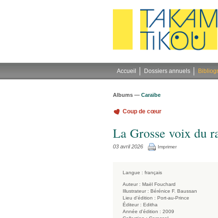
Gestion des cookies
Accueil
Dossiers annuels
Bibliog
Albums —
Caraïbe
Coup de cœur
La Grosse voix du 
03 avril 2026
Imprimer
Langue :
français
Auteur :
Maël Fouchard
Illustrateur :
Bérénice F. Baussan
Lieu d'édition :
Port-au-Prince
Éditeur :
Editha
Année d'édition :
2009