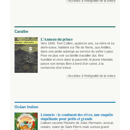
› Accédez à l'intégralité de la notice
Caraïbe
L’Anneau du prince
Vers 1640. Tom Collins, quatorze ans, sa mère et sa
demi-soeur, habitent sur l’île de Nevis, aux Antilles,
dans une petite auberge au service du señor Lopez.
Pour ne plus voir sa famille travailler dur, être
humiliée et vivre dans la pauvreté, le jeune Irlandais
passe son temps libre à bord d’un canot, à la
recherche d’un trésor.
› Accédez à l'intégralité de la notice
Océan Indien
Lémurie : le continent des rêves, une enquête
stupéfiante pour petits et grands
L’album raconte l’histoire de Jules Hermann, avocat,
notaire, maire de Saint-Pierre mais surtout grand