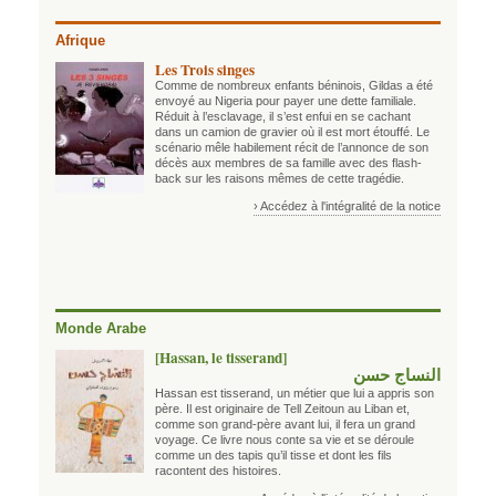
Afrique
Les Trois singes
Comme de nombreux enfants béninois, Gildas a été
envoyé au Nigeria pour payer une dette familiale.
Réduit à l’esclavage, il s’est enfui en se cachant
dans un camion de gravier où il est mort étouffé. Le
scénario mêle habilement récit de l’annonce de son
décès aux membres de sa famille avec des flash-
back sur les raisons mêmes de cette tragédie.
› Accédez à l'intégralité de la notice
Monde Arabe
[Hassan, le tisserand]
النساج حسن
Hassan est tisserand, un métier que lui a appris son
père. Il est originaire de Tell Zeitoun au Liban et,
comme son grand-père avant lui, il fera un grand
voyage. Ce livre nous conte sa vie et se déroule
comme un des tapis qu’il tisse et dont les fils
racontent des histoires.