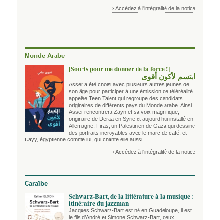
› Accédez à l'intégralité de la notice
Monde Arabe
[Souris pour me donner de la force !]
ابتسم لأكون أقوى
Asser a été choisi avec plusieurs autres jeunes de
son âge pour participer à une émission de téléréalité
appelée Teen Talent qui regroupe des candidats
originaires de différents pays du Monde arabe. Ainsi
Asser rencontrera Zayn et sa voix magnifique,
originaire de Deraa en Syrie et aujourd’hui installé en
Allemagne, Firas, un Palestinien de Gaza qui dessine
des portraits incroyables avec le marc de café, et
Dayy, égyptienne comme lui, qui chante elle aussi.
› Accédez à l'intégralité de la notice
Caraïbe
Schwarz-Bart, de la littérature à la musique :
itinéraire du jazzman
Jacques Schwarz-Bart est né en Guadeloupe, il est
le fils d’André et Simone Schwarz-Bart, deux