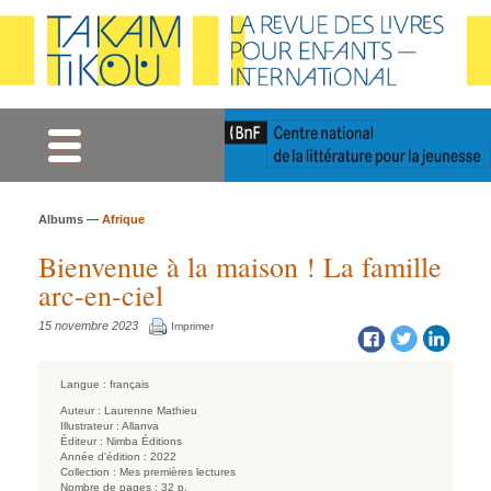
Gestion des cookies
Albums —
Afrique
Bienvenue à la maison ! La famille
arc-en-ciel
15 novembre 2023
Imprimer
Langue :
français
Auteur :
Laurenne Mathieu
Illustrateur :
Allanva
Éditeur :
Nimba Éditions
Année d'édition :
2022
Collection :
Mes premières lectures
Nombre de pages :
32 p.