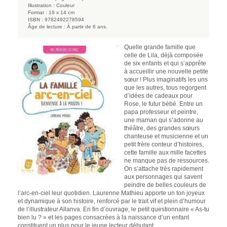
Illustration :
Couleur
Format :
19 x 14 cm
ISBN :
9782492278594
Âge de lecture :
À partir de 6 ans.
Quelle grande famille que
celle de Lila, déjà composée
de six enfants et qui s’apprête
à accueillir une nouvelle petite
sœur ! Plus imaginatifs les uns
que les autres, tous regorgent
d’idées de cadeaux pour
Rose, le futur bébé. Entre un
papa professeur et peintre,
une maman qui s’adonne au
théâtre, des grandes sœurs
chanteuse et musicienne et un
petit frère conteur d’histoires,
cette famille aux mille facettes
ne manque pas de ressources.
On s’attache très rapidement
aux personnages qui savent
peindre de belles couleurs de
l’arc-en-ciel leur quotidien. Laurenne Mathieu apporte un ton joyeux
et dynamique à son histoire, renforcé par le trait vif et plein d’humour
de l’illustrateur Allanva. En fin d’ouvrage, le petit questionnaire « As-tu
bien lu ? » et les pages consacrées à la naissance d’un enfant
constituent un plus pour le jeune lecteur débutant.