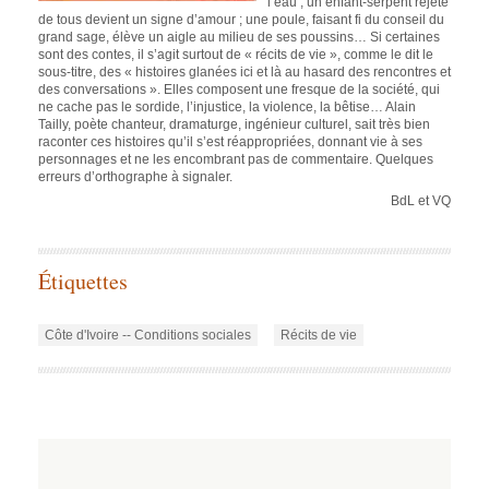
l’eau ; un enfant-serpent rejeté
de tous devient un signe d’amour ; une poule, faisant fi du conseil du
grand sage, élève un aigle au milieu de ses poussins… Si certaines
sont des contes, il s’agit surtout de « récits de vie », comme le dit le
sous-titre, des « histoires glanées ici et là au hasard des rencontres et
des conversations ». Elles composent une fresque de la société, qui
ne cache pas le sordide, l’injustice, la violence, la bêtise… Alain
Tailly, poète chanteur, dramaturge, ingénieur culturel, sait très bien
raconter ces histoires qu’il s’est réappropriées, donnant vie à ses
personnages et ne les encombrant pas de commentaire. Quelques
erreurs d’orthographe à signaler.
BdL et VQ
Étiquettes
Côte d'Ivoire -- Conditions sociales
Récits de vie