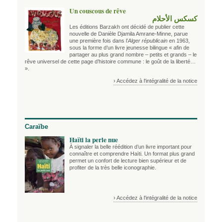
Un couscous de rêve
كسكس الأحلام
Les éditions Barzakh ont décidé de publier cette
nouvelle de Danièle Djamila Amrane-Minne, parue
une première fois dans l’
Alger républicain
en 1963,
sous la forme d’un livre jeunesse bilingue « afin de
partager au plus grand nombre – petits et grands – le
rêve universel de cette page d’histoire commune : le goût de la liberté…
».
› Accédez à l'intégralité de la notice
Caraïbe
Haïti la perle nue
À signaler la belle réédition d’un livre important pour
connaître et comprendre Haïti. Un format plus grand
permet un confort de lecture bien supérieur et de
profiter de la très belle iconographie.
› Accédez à l'intégralité de la notice