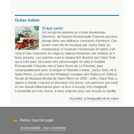
Océan Indien
Ti kar zarör
Un recueil de poèmes en créole réunionnais
(
fonnkèr
), de l’autrice Emmanuelle Cheynet qui nous
plonge dans ses délicieux souvenirs d’enfance. Ces
textes sont mis en musique par Jacky Saïd, un
compositeur et musicien réunionnais de talent, il en
ressort des chansons en séga ou maloya destinées aux enfants et à
leurs parents. Les poèmes sont à chaque fois illustrés par Claire Ruiz
qui a créé pour l’occasion des personnages en pâte à modeler.
Emmanuelle Cheynet, née à Saint-Denis de La Réunion, joue
remarquablement avec la langue et l’identité créoles. Jacky Saïd, né à
Saint-Pierre, a créé son trio M’babany musique afro Maloya en 1996,et
l’école de Musique Alcoda de Saint-Pierre en 2005 ; enfin, Claire Ruiz a
appris à manier crayons et pinceaux très jeune, son parcours est varié
et son travail d’illustratrice pour ce livre à écouter très imaginatif.
L’ensemble est très réussi, il nous emporte pour une écoute en famille.
› Accédez à l'intégralité de la notice
Retour haut de page
Accessibilité : non conforme
Secondary