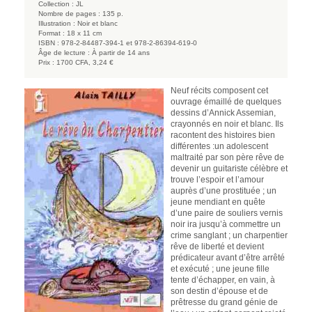
Collection :
JL
Nombre de pages :
135 p.
Illustration :
Noir et blanc
Format :
18 x 11 cm
ISBN :
978-2-84487-394-1 et 978-2-86394-619-0
Âge de lecture :
À partir de 14 ans
Prix :
1700 CFA, 3,24 €
Neuf récits composent cet
ouvrage émaillé de quelques
dessins d’Annick Assemian,
crayonnés en noir et blanc. Ils
racontent des histoires bien
différentes :un adolescent
maltraité par son père rêve de
devenir un guitariste célèbre et
trouve l’espoir et l’amour
auprès d’une prostituée ; un
jeune mendiant en quête
d’une paire de souliers vernis
noir ira jusqu’à commettre un
crime sanglant ; un charpentier
rêve de liberté et devient
prédicateur avant d’être arrêté
et exécuté ; une jeune fille
tente d’échapper, en vain, à
son destin d’épouse et de
prêtresse du grand génie de