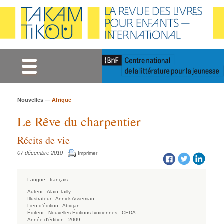
Gestion des cookies
Nouvelles —
Afrique
Le Rêve du charpentier
Récits de vie
07 décembre 2010
Imprimer
Langue :
français
Auteur :
Alain Tailly
Illustrateur :
Annick Assemian
Lieu d'édition :
Abidjan
Éditeur :
Nouvelles Éditions Ivoiriennes,
CEDA
Année d'édition :
2009