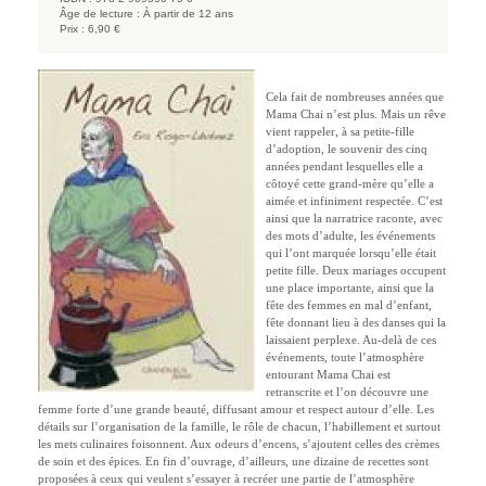
Âge de lecture :
À partir de 12 ans
Prix :
6,90 €
Cela fait de nombreuses années que
Mama Chai n’est plus. Mais un rêve
vient rappeler, à sa petite-fille
d’adoption, le souvenir des cinq
années pendant lesquelles elle a
côtoyé cette grand-mère qu’elle a
aimée et infiniment respectée. C’est
ainsi que la narratrice raconte, avec
des mots d’adulte, les événements
qui l’ont marquée lorsqu’elle était
petite fille. Deux mariages occupent
une place importante, ainsi que la
fête des femmes en mal d’enfant,
fête donnant lieu à des danses qui la
laissaient perplexe. Au-delà de ces
événements, toute l’atmosphère
entourant Mama Chai est
retranscrite et l’on découvre une
femme forte d’une grande beauté, diffusant amour et respect autour d’elle. Les
détails sur l’organisation de la famille, le rôle de chacun, l’habillement et surtout
les mets culinaires foisonnent. Aux odeurs d’encens, s’ajoutent celles des crèmes
de soin et des épices. En fin d’ouvrage, d’ailleurs, une dizaine de recettes sont
proposées à ceux qui veulent s’essayer à recréer une partie de l’atmosphère