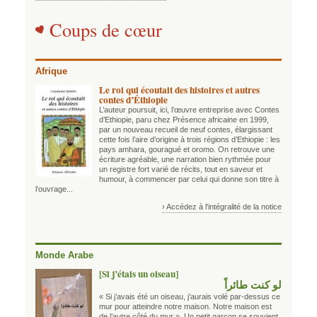
Coups de cœur
Afrique
Le roi qui écoutait des histoires et autres
contes d’Éthiopie
L’auteur poursuit, ici, l’œuvre entreprise avec Contes
d’Ethiopie, paru chez Présence africaine en 1999,
par un nouveau recueil de neuf contes, élargissant
cette fois l’aire d’origine à trois régions d’Ethiopie : les
pays amhara, gouragué et oromo. On retrouve une
écriture agréable, une narration bien rythmée pour
un registre fort varié de récits, tout en saveur et
humour, à commencer par celui qui donne son titre à
l’ouvrage...
› Accédez à l'intégralité de la notice
Monde Arabe
[Si j’étais un oiseau]
لو كنت طائراً
« Si j’avais été un oiseau, j’aurais volé par-dessus ce
mur pour atteindre notre maison. Notre maison est
de l’autre côté du mur ». Un petit garçon se souvient