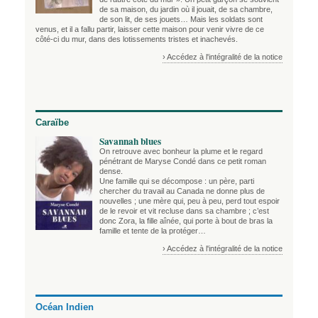
de sa maison, du jardin où il jouait, de sa chambre,
de son lit, de ses jouets… Mais les soldats sont
venus, et il a fallu partir, laisser cette maison pour venir vivre de ce
côté-ci du mur, dans des lotissements tristes et inachevés.
› Accédez à l'intégralité de la notice
Caraïbe
Savannah blues
On retrouve avec bonheur la plume et le regard
pénétrant de Maryse Condé dans ce petit roman
dense.
Une famille qui se décompose : un père, parti
chercher du travail au Canada ne donne plus de
nouvelles ; une mère qui, peu à peu, perd tout espoir
de le revoir et vit recluse dans sa chambre ; c’est
donc Zora, la fille aînée, qui porte à bout de bras la
famille et tente de la protéger…
› Accédez à l'intégralité de la notice
Océan Indien