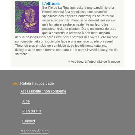
L’offrande
Sur l’île de La Réunion, suite à une pandémie et à
l’exode imposé à la population, une botaniste
spécialiste des espèces endémiques se retrouve
seule avec son fils Théo. Ils ne doivent leur survie
qu’à la nature exubérante de l’île qui leur offre
poissons, fruits et plantes. Dans un journal de bord
que la scientifique adresse à son mari, disparu
depuis de longs mois après être parti chercher des vivres, elle raconte
son quotidien et son inquiétude face à une menace qu’elle pressent.
Théo, de plus en plus en symbiose avec les éléments naturels,
dialogue avec une « femme en sucre », un esprit invisible aux yeux de
sa mère...
› Accédez à l'intégralité de la notice
Retour haut de page
Accessibilité : non conforme
Secondary
Aide
-
Plan du site
-
Contact
-
Mentions légales