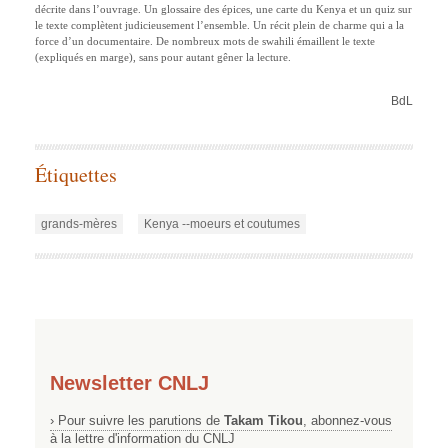
décrite dans l’ouvrage. Un glossaire des épices, une carte du Kenya et un quiz sur
le texte complètent judicieusement l’ensemble. Un récit plein de charme qui a la
force d’un documentaire. De nombreux mots de swahili émaillent le texte
(expliqués en marge), sans pour autant gêner la lecture.
BdL
Étiquettes
grands-mères
Kenya --moeurs et coutumes
Newsletter CNLJ
› Pour suivre les parutions de
Takam Tikou
, abonnez-vous
à la lettre d'information du CNLJ