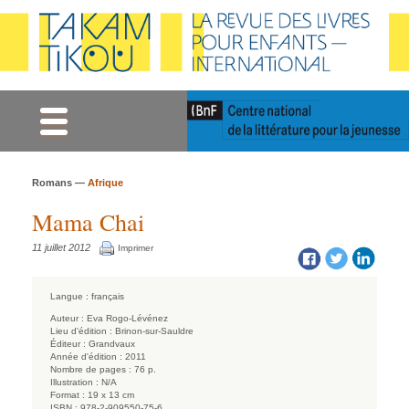
Gestion des cookies
Romans —
Afrique
Mama Chai
11 juillet 2012
Imprimer
Langue :
français
Auteur :
Eva Rogo-Lévénez
Lieu d'édition :
Brinon-sur-Sauldre
Éditeur :
Grandvaux
Année d'édition :
2011
Nombre de pages :
76 p.
Illustration :
N/A
Format :
19 x 13 cm
ISBN :
978-2-909550-75-6