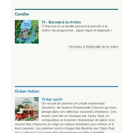
Caraïbe
Ti - Racoun à la rivière
Ti Racoun et sa famille passent la journée à la
rivière. Au programme : pique-nique et baignade !
› Accédez à l'intégralité de la notice
Océan Indien
Ti kar zarör
Un recueil de poèmes en créole réunionnais
(
fonnkèr
), de l’autrice Emmanuelle Cheynet qui nous
plonge dans ses délicieux souvenirs d’enfance. Ces
textes sont mis en musique par Jacky Saïd, un
compositeur et musicien réunionnais de talent, il en
ressort des chansons en séga ou maloya destinées aux enfants et à
leurs parents. Les poèmes sont à chaque fois illustrés par Claire Ruiz
qui a créé pour l’occasion des personnages en pâte à modeler.