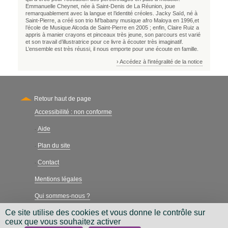
Emmanuelle Cheynet, née à Saint-Denis de La Réunion, joue
remarquablement avec la langue et l’identité créoles. Jacky Saïd, né à
Saint-Pierre, a créé son trio M’babany musique afro Maloya en 1996,et
l’école de Musique Alcoda de Saint-Pierre en 2005 ; enfin, Claire Ruiz a
appris à manier crayons et pinceaux très jeune, son parcours est varié
et son travail d’illustratrice pour ce livre à écouter très imaginatif.
L’ensemble est très réussi, il nous emporte pour une écoute en famille.
› Accédez à l'intégralité de la notice
Retour haut de page
Accessibilité : non conforme
Secondary
Aide
-
Plan du site
-
Contact
-
Mentions légales
Qui sommes-nous ?
Ce site utilise des cookies et vous donne le contrôle sur
Charte néthique
ceux que vous souhaitez activer