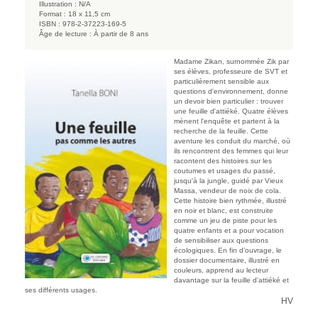
Illustration :
N/A
Format :
18 x 11,5 cm
ISBN :
978-2-37223-169-5
Âge de lecture :
À partir de 8 ans
Madame Zikan, surnommée Zik par
ses élèves, professeure de SVT et
particulièrement sensible aux
questions d'environnement, donne
un devoir bien particulier : trouver
une feuille d'attiéké. Quatre élèves
mènent l'enquête et partent à la
recherche de la feuille. Cette
aventure les conduit du marché, où
ils rencontrent des femmes qui leur
racontent des histoires sur les
coutumes et usages du passé,
jusqu'à la jungle, guidé par Vieux
Massa, vendeur de noix de cola.
Cette histoire bien rythmée, illustré
en noir et blanc, est construite
comme un jeu de piste pour les
quatre enfants et a pour vocation
de sensibiliser aux questions
écologiques. En fin d’ouvrage, le
dossier documentaire, illustré en
couleurs, apprend au lecteur
davantage sur la feuille d'attiéké et
ses différents usages.
HV