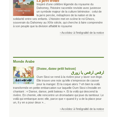
La jarre trouée
Inspiré d’une célèbre légende du royaume du
Dahomey, l’histoire racontée revisite avec justesse
un symbole majeur de la culture béninoise : celui de
la jarre percée, métaphore de la nation et de la
solidarité entre ses enfants. L’histoire met en scène le roi Ghezo,
souverain du Dahomey au XIXe siècle, qui cherche à faire comprendre
à son peuple que la division affaiblit le royaume
› Accédez à l'intégralité de la notice
Monde Arabe
[Danse, danse petit bateau]
ارقص ارقص يا زورق
Oum Sissi se rend à la rivière pour y laver son linge.
Elle trouve une noix qu’elle s’empresse de casser
pour la manger. Et la coque alors ? eh bien la voilà
transformée en petite embarcation sur laquelle Oum Sissi s’installe en
chantant : « Danse, danse, petit bateau ». Et la voilà qui descend la
rivière. En chemin, elle rencontre un dromadaire qui joue du tambour. Le
voilà qui embarque avec elle, parce que « quand il y a de la place pour
un, il y en a pour deux »...
› Accédez à l'intégralité de la notice