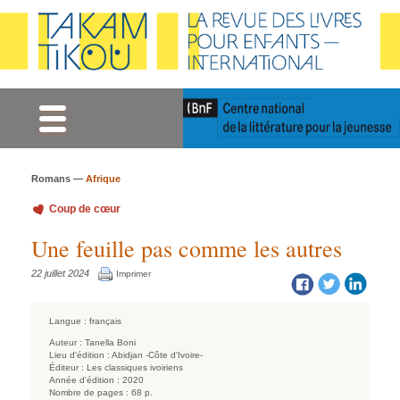
Gestion des cookies
Romans —
Afrique
Coup de cœur
Une feuille pas comme les autres
22 juillet 2024
Imprimer
Langue :
français
Auteur :
Tanella Boni
Lieu d'édition :
Abidjan -Côte d'Ivoire-
Éditeur :
Les classiques ivoiriens
Année d'édition :
2020
Nombre de pages :
68 p.