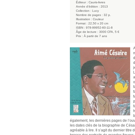
Éditeur :
Cauris-livres
Année d'édition :
2013
Collection :
Lucy
Nombre de pages :
32 p.
Illustration :
Couleur
Format :
22,50 x 20 cm
ISBN :
978-99952-60-11-8
Âge de lecture :
3000 CFA, 5 €
Prix :
À partir de 7 ans
A
n
d
d
j
L
a
o
f
f
M
p
f
h
b
également, les dernières pages de l’ouv
les dates clés de la biographie de Césair
agréable à lire. Il s’agit du dernier titr
brosse des portraits de grandes figure