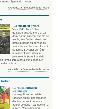
reuses régions du monde.
› Accédez à l'intégralité de la notice
be
L’Anneau du prince
Vers 1640. Tom Collins,
quatorze ans, sa mère et sa
demi-soeur, habitent sur l’île de
Nevis, aux Antilles, dans une
petite auberge au service du
señor Lopez. Pour ne plus voir
sa famille travailler dur, être
humiliée et vivre dans la
pauvreté, le jeune Irlandais
n temps libre à bord d’un canot, à la
e d’un trésor.
› Accédez à l'intégralité de la notice
 Indien
Carabistouilles de
légumes péï
Un magnifique recueil de
recettes autour des légumes
d’antan qui sont présents
autour de nous mais que l’on a
oubliés. Yazoo Ahamad