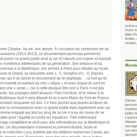
scène u
d’une m
biais d’
ficelée,
vivants,
imé Césaire. Sa vie, son œuvre. À l’occasion du centenaire de sa
aissance (1913-2013), ce documentaire jeunesse permet de
écouvrir ce grand poète dont la vie et l’œuvre ont inspiré et marqué
e nombreux intellectuels de sa génération. Son enfance et sa
Monde
eunesse à la Martinique, son arrivée à Paris pour étudier au lycée
ouis le Grand, sa rencontre avec L. S. Senghor et L. G. Damas
vec qui il va lancer le mouvement de la négritude… ce mot qu’ils
nt inventé en partant du mot « nègre » et avec lequel ils vont en
aire une « arme », car à cette époque être noir à Paris n’est pas
acile, les préjugés étant tenaces. Puis l’écriture, et le retour à la
artinique dont il sera député et où il sera Maire de Fort-de-France
Damas a
endant cinquante-six ans. Ce livre permet aux jeunes lecteurs de
personn
aire la connaissance avec ce grand poète mais également avec un
troisièm
omme engagé qui tout au long de sa vie n’a eu de cesse de se
belles h
attre pour l’égalité et contre les injustices. Très intéressant
L’autri
rage complètent le récit avec des informations sur la Martinique et
ouvrage 
e. Un documentaire richement et joliment illustré, facile et
ces réci
e de la collection Lucy, publiée par les éditions maliennes Cauris, qui
personn
s du monde noir. Rappelons, pour des plus grands, deux autres