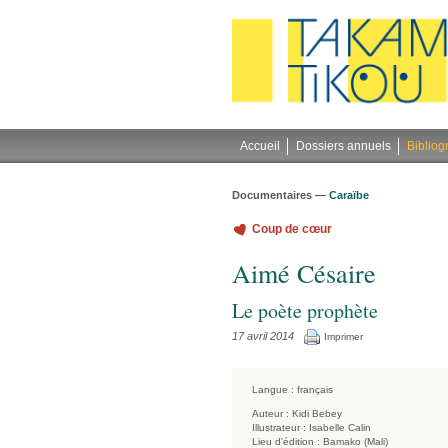
Gestion des cookies
Accueil
Dossiers annuels
Bibliog
Documentaires —
Caraïbe
Coup de cœur
Aimé Césaire
Le poète prophète
17 avril 2014
Imprimer
Langue :
français
Auteur :
Kidi Bebey
Illustrateur :
Isabelle Calin
Lieu d'édition :
Bamako (Mali)