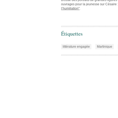
ouvrages pour la jeunesse sur Césaire 
l’humiliation"
.
Étiquettes
littérature engagée
Martinique