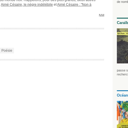
de nomb
:
Aimé Césaire, le nègre indélébile
et
Aimé Césaire : "Non à
NM
Caraï
Poésie
passe so
recherch
Océan