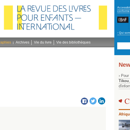
secon
Accessibil
conforme
›
Qui som
Navig
bleu
raphies
Archives
Vie du livre
Vie des bibliothèques
New
› Pour
Tikou
d'info
C
Afriqu