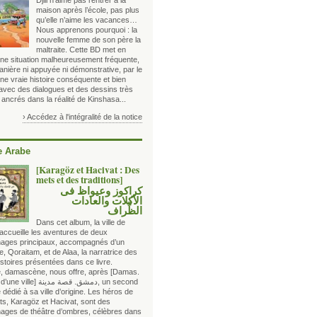
Djili n’aime pas rentrer à la
maison après l’école, pas plus
qu’elle n’aime les vacances…
Nous apprenons pourquoi : la
nouvelle femme de son père la
maltraite. Cette BD met en
ne situation malheureusement fréquente,
anière ni appuyée ni démonstrative, par le
une vraie histoire conséquente et bien
 avec des dialogues et des dessins très
 ancrés dans la réalité de Kinshasa...
› Accédez à l'intégralité de la notice
 Arabe
[Karagöz et Hacivat : Des
mets et des traditions]
كراكوز وعيواظ فى
الأكلات والعادات
الظِّراف
Dans cet album, la ville de
ccueille les aventures de deux
ages principaux, accompagnés d’un
e, Qoraitam, et de Alaa, la narratrice des
istoires présentées dans ce livre.
ce, damascène, nous offre, après
[Damas.
Histoire d’une ville] دمشق. قصة مدينة
, un second
dédié à sa ville d’origine. Les héros de
ts, Karagöz et Hacivat, sont des
ages de théâtre d’ombres, célèbres dans