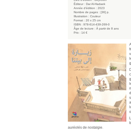
Éditeur :
Dar Al-Hadaek
Année d'édition :
2023
Nombre de pages :
[36] p.
Illustration :
Couleur
Format :
20 x 25 cm
ISBN :
978-614-439-269-0
Âge de lecture :
À partir de 8 ans
Prix :
14 €
A
f
v
l
g
D
c
g
l
n
d
s
a
l
o
L
b
auréolés de nostalgie.