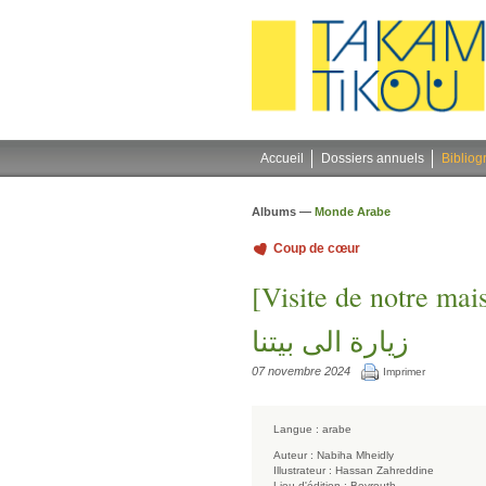
Gestion des cookies
Accueil
Dossiers annuels
Bibliog
Albums —
Monde Arabe
Coup de cœur
[Visite de notre mai
زيارة الى بيتنا
07 novembre 2024
Imprimer
Langue :
arabe
Auteur :
Nabiha Mheidly
Illustrateur :
Hassan Zahreddine
Lieu d'édition :
Beyrouth