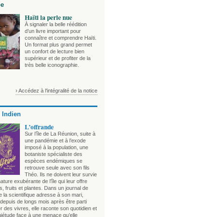
be
Haïti la perle nue
À signaler la belle réédition
d’un livre important pour
connaître et comprendre Haïti.
Un format plus grand permet
un confort de lecture bien
supérieur et de profiter de la
très belle iconographie.
› Accédez à l'intégralité de la notice
 Indien
L’offrande
Sur l’île de La Réunion, suite à
une pandémie et à l’exode
imposé à la population, une
botaniste spécialiste des
espèces endémiques se
retrouve seule avec son fils
Théo. Ils ne doivent leur survie
nature exubérante de l’île qui leur offre
, fruits et plantes. Dans un journal de
 la scientifique adresse à son mari,
depuis de longs mois après être parti
 des vivres, elle raconte son quotidien et
uiétude face à une menace qu’elle