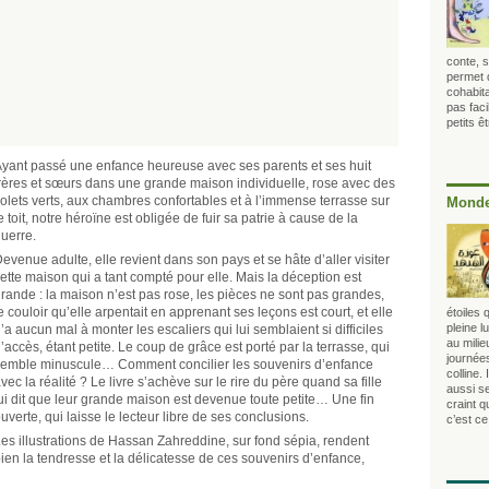
conte, s
permet 
cohabita
pas faci
petits 
yant passé une enfance heureuse avec ses parents et ses huit
rères et sœurs dans une grande maison individuelle, rose avec des
olets verts, aux chambres confortables et à l’immense terrasse sur
Monde
e toit, notre héroïne est obligée de fuir sa patrie à cause de la
uerre.
evenue adulte, elle revient dans son pays et se hâte d’aller visiter
ette maison qui a tant compté pour elle. Mais la déception est
rande : la maison n’est pas rose, les pièces ne sont pas grandes,
e couloir qu’elle arpentait en apprenant ses leçons est court, et elle
étoiles 
pleine 
’a aucun mal à monter les escaliers qui lui semblaient si difficiles
au mili
’accès, étant petite. Le coup de grâce est porté par la terrasse, qui
journée
emble minuscule… Comment concilier les souvenirs d’enfance
colline.
vec la réalité ? Le livre s’achève sur le rire du père quand sa fille
aussi s
ui dit que leur grande maison est devenue toute petite… Une fin
craint 
uverte, qui laisse le lecteur libre de ses conclusions.
c’est ce
es illustrations de Hassan Zahreddine, sur fond sépia, rendent
ien la tendresse et la délicatesse de ces souvenirs d’enfance,