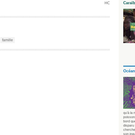
Caraï
HC
famille
Océan
qu’à la 
poissons
bord que
disparu 
chercher
son inq