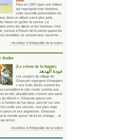
nune
Paru en 1997 dans une édition
qui regroupait trois histoires,
cette nouvelle présentation du
eul, dans un album carré plus petit,
de mieux en goûter la saveur. La
tion entre les djinns et les hommes n’est
le, surtout à l’heure de la sieste quand les
êtres invisibles ne cessent leur vacarme…
› Accédez à l'intégralité de la notice
 Arabe
[Le retour de la huppe]
عودة الهدهد
Les vergers du village de
Ghassan regorgent d’orangers
« aux fruits dorés comme les
qui constellent le ciel, ronds comme une
lune en été, désaltérants comme une oasis
eu du désert ». Ghassan passe ses
s à l’ombre de l’un deux, perché sur une
 Il lui confie ses secrets, ses joies mais
es peurs et ses angoisses. Ghassan
que le monde autour de lui ne change… et
 qui arrive.
› Accédez à l'intégralité de la notice