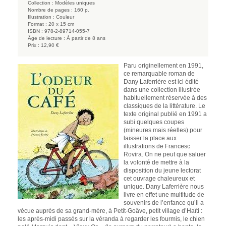
Collection :
Modèles uniques
Nombre de pages :
160 p.
Illustration :
Couleur
Format :
20 x 15 cm
ISBN :
978-2-89714-055-7
Âge de lecture :
À partir de 8 ans
Prix :
12,90 €
Paru originellement en 1991,
ce remarquable roman de
Dany Laferrière est ici édité
dans une collection illustrée
habituellement réservée à des
classiques de la littérature. Le
texte original publié en 1991 a
subi quelques coupes
(mineures mais réelles) pour
laisser la place aux
illustrations de Francesc
Rovira. On ne peut que saluer
la volonté de mettre à la
disposition du jeune lectorat
cet ouvrage chaleureux et
unique. Dany Laferrière nous
livre en effet une multitude de
souvenirs de l’enfance qu’il a
vécue auprès de sa grand-mère, à Petit-Goâve, petit village d’Haïti :
les après-midi passés sur la véranda à regarder les fourmis, le chien