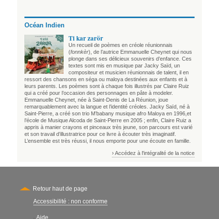
Océan Indien
Ti kar zarör
Un recueil de poèmes en créole réunionnais
(
fonnkèr
), de l’autrice Emmanuelle Cheynet qui nous
plonge dans ses délicieux souvenirs d’enfance. Ces
textes sont mis en musique par Jacky Saïd, un
compositeur et musicien réunionnais de talent, il en
ressort des chansons en séga ou maloya destinées aux enfants et à
leurs parents. Les poèmes sont à chaque fois illustrés par Claire Ruiz
qui a créé pour l’occasion des personnages en pâte à modeler.
Emmanuelle Cheynet, née à Saint-Denis de La Réunion, joue
remarquablement avec la langue et l’identité créoles. Jacky Saïd, né à
Saint-Pierre, a créé son trio M’babany musique afro Maloya en 1996,et
l’école de Musique Alcoda de Saint-Pierre en 2005 ; enfin, Claire Ruiz a
appris à manier crayons et pinceaux très jeune, son parcours est varié
et son travail d’illustratrice pour ce livre à écouter très imaginatif.
L’ensemble est très réussi, il nous emporte pour une écoute en famille.
› Accédez à l'intégralité de la notice
Retour haut de page
Accessibilité : non conforme
Secondary
Aide
-