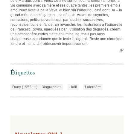
pelé Marquis dont « Vieux Os » (le surnom du narrateur) a honte, la
vie commune avec sa mère et ses quatre tantes, les premiers émois
amoureux avec la belle Vava, et bien sûr l’odeur du café dont Da – la
grand-mère du petit garçon – se délecte. Autant de saynètes,
sensations, petits souvenirs qui, par touches successives,
reconstituent une enfance. En revanche, les illustrations à l’aquarelle
de Francesc Rovira, marquées par l’utilisation des dégradés, créent
une atmosphère certes claire et lumineuse, mais pas aussi
chaleureuse et parfumée que le texte l’exigerait. Reste une chronique
tendre et intime, à (re)découvrir impérativement.
JP
Étiquettes
Dany (1953-....) -- Biographies
Haïti
Laferrière