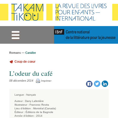
Gestion des cookies
Romans —
Caraïbe
Coup de cœur
L’odeur du café
08 décembre 2014
Imprimer
Langue :
français
Auteur :
Dany Laferrière
Illustrateur :
Francesc Rovira
Lieu d'édition :
Montréal (Canada)
Éditeur :
Éditions de la Bagnole
Année d'édition :
2014