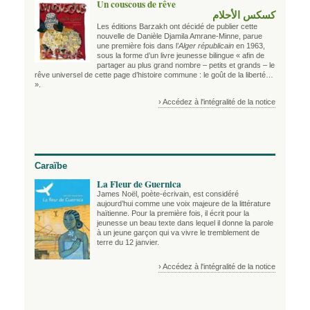
Un couscous de rêve
كسكس الأحلام
Les éditions Barzakh ont décidé de publier cette
nouvelle de Danièle Djamila Amrane-Minne, parue
une première fois dans l’
Alger républicain
en 1963,
sous la forme d’un livre jeunesse bilingue « afin de
partager au plus grand nombre – petits et grands – le
rêve universel de cette page d’histoire commune : le goût de la liberté…
».
› Accédez à l'intégralité de la notice
Caraïbe
La Fleur de Guernica
James Noël, poète-écrivain, est considéré
aujourd’hui comme une voix majeure de la littérature
haïtienne. Pour la première fois, il écrit pour la
jeunesse un beau texte dans lequel il donne la parole
à un jeune garçon qui va vivre le tremblement de
terre du 12 janvier.
› Accédez à l'intégralité de la notice