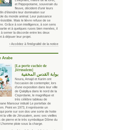
L’éléphant, maître de la forêt,
et l’hippopotame, souverain du
fleuve, décident d’unir leurs
fin d’étendre leur domination sur
ble du monde animal. Leur puissance
rrésistible. Mais le lièvre refuse de se
re. Grâce à son intelligence, à son sens
partie et à quelques ruses bien menées, il
t à semer la discorde entre les deux
t à déjouer leur projet.
› Accédez à l'intégralité de la notice
 Arabe
[La porte cachée de
Jérusalem]
بوابة القدس المخفية
Noura, Amajd et Karim ont
l’occasion de contempler, lors
d’une exposition dans leur ville
de Qalqiliya dans le nord de la
Cisjordanie, le magnifique et
très célèbre tableau de
ane Mansour intitulé Le portefaix de
m. Peint en 1973, il représente un
d qui porte sur son dos une sorte de hotte
t la ville de Jérusalem, avec ses vieilles
 de pierre et le très symbolique Dôme du
 L’homme ploie sous la charge.