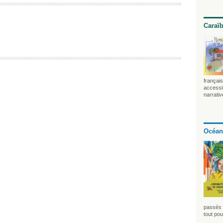
Caraï
français
accessib
narrativ
Océan
passés 
tout pou