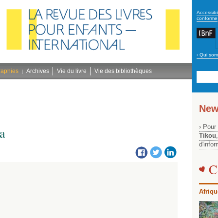
secon
Accessibil
conforme
›
Qui som
Navig
bleu
raphies
Archives
Vie du livre
Vie des bibliothèques
New
› Pour
a
Tikou
d'info
C
Afriqu