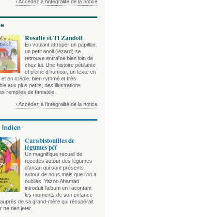
› Accédez à l'intégralité de la notice
be
Rosalie et Ti Zandoli
En voulant attraper un papillon,
un petit anoli (lézard) se
retrouve entraîné bien loin de
chez lui. Une histoire pétillante
et pleine d’humour, un texte en
 et en créole, bien rythmé et très
le aux plus petits, des illustrations
es remplies de fantaisie.
› Accédez à l'intégralité de la notice
 Indien
Carabistouilles de
légumes péï
Un magnifique recueil de
recettes autour des légumes
d’antan qui sont présents
autour de nous mais que l’on a
oubliés. Yazoo Ahamad
introduit l’album en racontant
les moments de son enfance
auprès de sa grand-mère qui récupérait
r ne rien jeter.