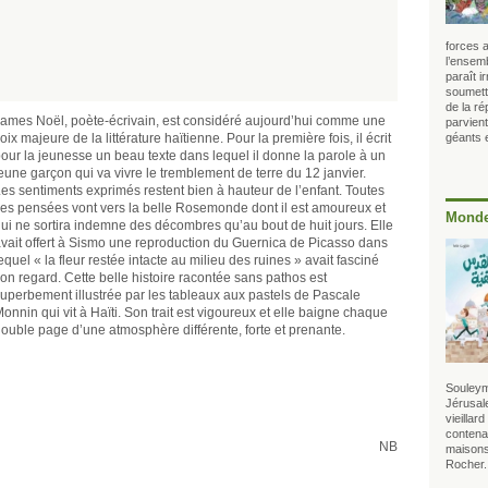
forces a
l’ensem
paraît i
soumett
de la ré
ames Noël, poète-écrivain, est considéré aujourd’hui comme une
parvien
oix majeure de la littérature haïtienne. Pour la première fois, il écrit
géants e
our la jeunesse un beau texte dans lequel il donne la parole à un
eune garçon qui va vivre le tremblement de terre du 12 janvier.
es sentiments exprimés restent bien à hauteur de l’enfant. Toutes
es pensées vont vers la belle Rosemonde dont il est amoureux et
Monde
ui ne sortira indemne des décombres qu’au bout de huit jours. Elle
vait offert à Sismo une reproduction du Guernica de Picasso dans
equel « la fleur restée intacte au milieu des ruines » avait fasciné
on regard. Cette belle histoire racontée sans pathos est
uperbement illustrée par les tableaux aux pastels de Pascale
onnin qui vit à Haïti. Son trait est vigoureux et elle baigne chaque
ouble page d’une atmosphère différente, forte et prenante.
Souleym
Jérusale
vieillar
contenan
NB
maisons
Rocher.