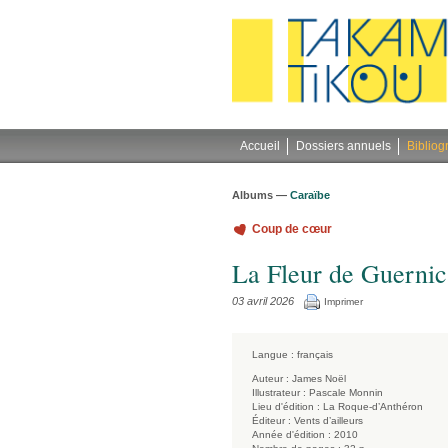
Gestion des cookies
Accueil
Dossiers annuels
Bibliog
Albums —
Caraïbe
Coup de cœur
La Fleur de Guernic
03 avril 2026
Imprimer
Langue :
français
Auteur :
James Noël
Illustrateur :
Pascale Monnin
Lieu d'édition :
La Roque-d’Anthéron
Éditeur :
Vents d’ailleurs
Année d'édition :
2010