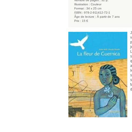
Nombre de pages :
32 p.
Illustration :
Couleur
Format :
34 x 25 cm
ISBN :
978-2-911412-72-1
Âge de lecture :
À partir de 7 ans
Prix :
15 €
J
v
p
j
L
s
q
a
l
s
s
M
d