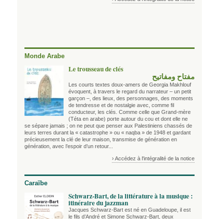
Monde Arabe
Le trousseau de clés
مفتاح ومفاتيح
Les courts textes doux-amers de Georgia Makhlouf
évoquent, à travers le regard du narrateur – un petit
garçon –, des lieux, des personnages, des moments
de tendresse et de nostalgie avec, comme fil
conducteur, les clés. Comme celle que Grand-mère
(Téta en arabe) porte autour du cou et dont elle ne
se sépare jamais ; on ne peut que penser aux Palestiniens chassés de
leurs terres durant la « catastrophe » ou « naqba » de 1948 et gardant
précieusement la clé de leur maison, transmise de génération en
génération, avec l’espoir d’un retour...
› Accédez à l'intégralité de la notice
Caraïbe
Schwarz-Bart, de la littérature à la musique :
itinéraire du jazzman
Jacques Schwarz-Bart est né en Guadeloupe, il est
le fils d’André et Simone Schwarz-Bart, deux