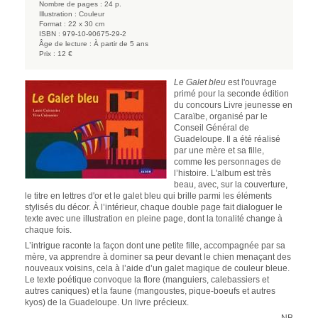
Nombre de pages :
24 p.
Illustration :
Couleur
Format :
22 x 30 cm
ISBN :
979-10-90675-29-2
Âge de lecture :
À partir de 5 ans
Prix :
12 €
Le Galet bleu
est l'ouvrage
primé pour la seconde édition
du concours Livre jeunesse en
Caraïbe, organisé par le
Conseil Général de
Guadeloupe. Il a été réalisé
par une mère et sa fille,
comme les personnages de
l’histoire. L'album est très
beau, avec, sur la couverture,
le titre en lettres d'or et le galet bleu qui brille parmi les éléments
stylisés du décor. À l’intérieur, chaque double page fait dialoguer le
texte avec une illustration en pleine page, dont la tonalité change à
chaque fois.
L’intrigue raconte la façon dont une petite fille, accompagnée par sa
mère, va apprendre à dominer sa peur devant le chien menaçant des
nouveaux voisins, cela à l’aide d’un galet magique de couleur bleue.
Le texte poétique convoque la flore (manguiers, calebassiers et
autres caniques) et la faune (mangoustes, pique-boeufs et autres
kyos) de la Guadeloupe. Un livre précieux.
NB