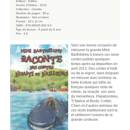
Éditeur :
Éditha
Année d'édition :
2013
Collection :
Caïmite
Nombre de pages :
96 p.
Illustration :
Noir et blanc
Format :
18 x 11 cm
ISBN :
978-99935-552-3-0
Âge de lecture :
À partir de 6 ans
Prix :
3 €
Voici une bonne occasion de
retrouver la grande Mimi
Barthélémy à travers ces seize
contes publiés quelques
temps après sa disparition en
avril 2013. Des contes d’Haïti
ou de la région, dans lesquels
on retrouve avec bonheur sa
belle écriture qui mêle au
français quelques mots de
créole, sa vivacité, son sens
du merveilleux. Papabondieu,
Ti Malice et Bouki, Colibri,
Chien et d’autres animaux de
ces récits traditionnels sont là
et célèbrent l’univers de la
grande conteuse.