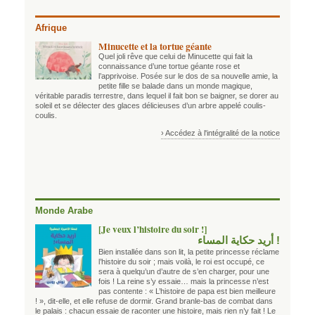
Afrique
Minucette et la tortue géante
Quel joli rêve que celui de Minucette qui fait la
connaissance d’une tortue géante rose et
l’apprivoise. Posée sur le dos de sa nouvelle amie, la
petite fille se balade dans un monde magique,
véritable paradis terrestre, dans lequel il fait bon se baigner, se dorer au
soleil et se délecter des glaces délicieuses d’un arbre appelé coulis-
coulis.
› Accédez à l'intégralité de la notice
Monde Arabe
[Je veux l’histoire du soir !]
! أريد حكاية المساء
Bien installée dans son lit, la petite princesse réclame
l’histoire du soir ; mais voilà, le roi est occupé, ce
sera à quelqu’un d’autre de s’en charger, pour une
fois ! La reine s’y essaie… mais la princesse n’est
pas contente : « L’histoire de papa est bien meilleure
! », dit-elle, et elle refuse de dormir. Grand branle-bas de combat dans
le palais : chacun essaie de raconter une histoire, mais rien n’y fait ! Le