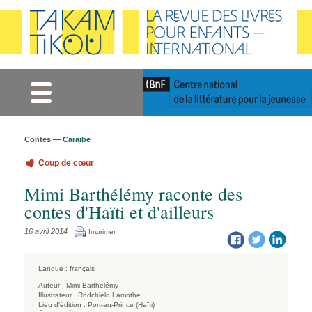
Gestion des cookies
Contes —
Caraïbe
Coup de cœur
Mimi Barthélémy raconte des
contes d'Haïti et d'ailleurs
16 avril 2014
Imprimer
Langue :
français
Auteur :
Mimi Barthélémy
Illustrateur :
Rodchield Lamothe
Lieu d'édition :
Port-au-Prince (Haïti)