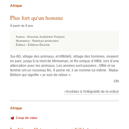
Afrique
Plus fort qu'un homme
À partir de 8 ans
Auteur :
Ahouma Joséphine Porquet
Illustrateur :
Ratelcaz production
Éditeur :
Éditions Éburnie
Sui-Bô, village des animaux, et Affèliklô, village des hommes, vivaient
en paix, jusqu’à la mort de Mimiaman, le fils unique d’Affilè, lors d’une
altercation avec les animaux. Les années sont passées ; Affilè et sa
femme ont un nouveau fils. À peine né, il se nomme lui-même : Maba-
Biékon qui signifie « je suis de retour ».
ON
› Accédez à l'intégralité de la notice
Afrique
Coup de cœur