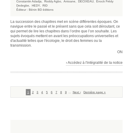
Constantin Adadja,
Roddy Agbo,
Antoane,
DECIXEAU,
Enock Frédy
Dedegbe,
HEDY,
RID
Éditeur :
Bénin BD éditions
La succession des chapitres met en scène différentes époques. On
navigue entre le passé et le présent sans que cela soit déroutant, ce
qui permet de lire les chapitres dans l’ordre que l’on souhaite. Les
sujets évoqués mettent en avant les préoccupations universelles et
d'actualité telles que l'écologie, le droit des femmes ou la
transmission.
ON
› Accédez à l'intégralité de la notice
Pagination
Page
1
Page
2
Page
3
Page
4
Page
5
Page
6
Page
7
Page
8
Page
9
…
Page
Next ›
Dernière
Dernière page »
courante
suivante
page