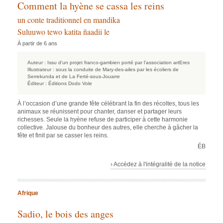
Comment la hyène se cassa les reins
un conte traditionnel en mandika
Suluuwo tewo katita ñaadii le
À partir de 6 ans
Auteur :
Issu d'un projet franco-gambien porté par l'association artEres
Illustrateur :
sous la conduite de Mary-des-ailes par les écoliers de
Serrekunda et de La Ferté-sous-Jouarre
Éditeur :
Éditions Dodo Vole
À l’occasion d’une grande fête célébrant la fin des récoltes, tous les
animaux se réunissent pour chanter, danser et partager leurs
richesses. Seule la hyène refuse de participer à cette harmonie
collective. Jalouse du bonheur des autres, elle cherche à gâcher la
fête et finit par se casser les reins.
ÉB
› Accédez à l'intégralité de la notice
Afrique
Sadio, le bois des anges