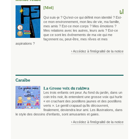
[Moi]
أنا
Qui suis-je ? Qu’est-ce qui définit mon identité ? Est-
ce mon environnement, mon lieu de vie, ma famille,
mes amis ? Est-ce mon corps ? Mes émotions ?
Mes relations avec les autres, leurs avis ? Est-ce
que ce sont les événements de ma vie qui me
façonnent ou, peut-être, mes rêves et mes
aspirations ?
› Accédez à l'intégralité de la notice
Caraïbe
La Grosse voix du rakbwa
Les trois enfants ont peur. Au fond du jardin, dans un
coin très noir, ils entendent une grosse voix qui hurle
« en crachant des postillons jaunes et des postillons
verts ». Le gentil crapaud qu’ils découvrent,
finalement, deviendra leur ami. Les illustrations, dans
le style des dessins d’enfants, sont amusantes et gaies.
› Accédez à l'intégralité de la notice