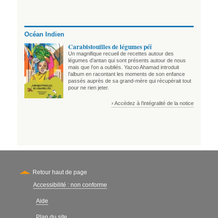
Océan Indien
Carabistouilles de légumes péï
Un magnifique recueil de recettes autour des
légumes d’antan qui sont présents autour de nous
mais que l’on a oubliés. Yazoo Ahamad introduit
l’album en racontant les moments de son enfance
passés auprès de sa grand-mère qui récupérait tout
pour ne rien jeter.
› Accédez à l'intégralité de la notice
Retour haut de page
Accessibilité : non conforme
Secondary
Aide
-
Plan du site
-