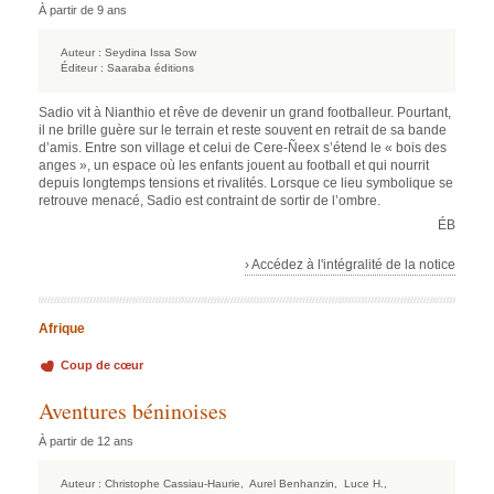
À partir de 9 ans
Auteur :
Seydina Issa Sow
Éditeur :
Saaraba éditions
Sadio vit à Nianthio et rêve de devenir un grand footballeur. Pourtant,
il ne brille guère sur le terrain et reste souvent en retrait de sa bande
d’amis. Entre son village et celui de Cere-Ñeex s’étend le « bois des
anges », un espace où les enfants jouent au football et qui nourrit
depuis longtemps tensions et rivalités. Lorsque ce lieu symbolique se
retrouve menacé, Sadio est contraint de sortir de l’ombre.
ÉB
› Accédez à l'intégralité de la notice
Afrique
Coup de cœur
Aventures béninoises
À partir de 12 ans
Auteur :
Christophe Cassiau-Haurie,
Aurel Benhanzin,
Luce H.,