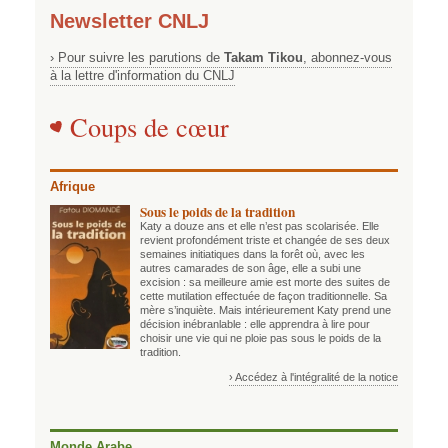
Newsletter CNLJ
› Pour suivre les parutions de
Takam Tikou
, abonnez-vous
à la lettre d'information du CNLJ
Coups de cœur
Afrique
Sous le poids de la tradition
Katy a douze ans et elle n’est pas scolarisée. Elle
revient profondément triste et changée de ses deux
semaines initiatiques dans la forêt où, avec les
autres camarades de son âge, elle a subi une
excision : sa meilleure amie est morte des suites de
cette mutilation effectuée de façon traditionnelle. Sa
mère s’inquiète. Mais intérieurement Katy prend une
décision inébranlable : elle apprendra à lire pour
choisir une vie qui ne ploie pas sous le poids de la
tradition.
› Accédez à l'intégralité de la notice
Monde Arabe