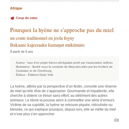
Afrique
Coup de cœur
Pourquoi la hyène ne s'approche pas du miel
un conte traditionnel en joola fogny
Bukaane kajeeraaku kumaŋut múkúmám
À partir de 6 ans
Auteur :
Issu d'un projet franco-sénégalais porté par l'association artEres
Illustrateur :
illustré sous la conduite de Mary-des-ailes par les écoliers de
Coubalan et de Cherbourg
Éditeur :
Éditions Dodo Vole
La hyène, attirée par la perspective d’un festin, convoite une réserve
de miel qu’elle rêve de s’approprier. Gourmande et impatiente, elle
cherche à obtenir ce trésor sans effort, au détriment des autres
animaux. Le lièvre la pousse alors à commettre une série d’erreurs.
Victime de sa cupidité, la hyène se retrouve piquée, ridiculisée ou
blessée, ce qui explique pourquoi, depuis lors, elle se méfie du miel
et n’ose plus s’en approcher.
ÉB