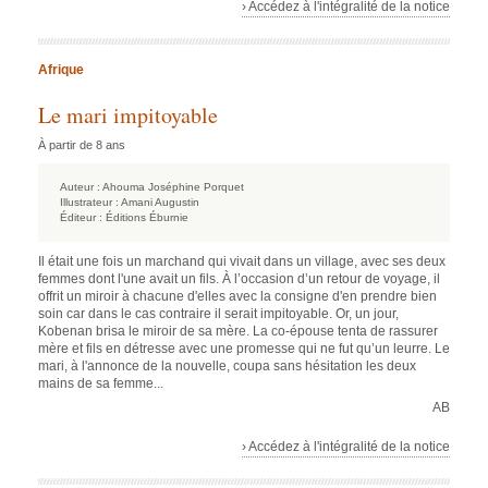
› Accédez à l'intégralité de la notice
Afrique
Le mari impitoyable
À partir de 8 ans
Auteur :
Ahouma Joséphine Porquet
Illustrateur :
Amani Augustin
Éditeur :
Éditions Éburnie
Il était une fois un marchand qui vivait dans un village, avec ses deux
femmes dont l'une avait un fils. À l’occasion d’un retour de voyage, il
offrit un miroir à chacune d'elles avec la consigne d'en prendre bien
soin car dans le cas contraire il serait impitoyable. Or, un jour,
Kobenan brisa le miroir de sa mère. La co-épouse tenta de rassurer
mère et fils en détresse avec une promesse qui ne fut qu’un leurre. Le
mari, à l'annonce de la nouvelle, coupa sans hésitation les deux
mains de sa femme...
AB
› Accédez à l'intégralité de la notice