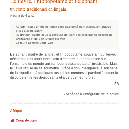
Le lièvre, l'hippopotame et l'éléphant
un conte traditionnel en lingala
À partir de 6 ans.
Auteur :
Issu d'un projet franco-congolais porté par l'association artEres
et les ateliers Sahm
Illustrateur :
illustré sous la conduite de Mary-des-ailes par les écoliers de
Brazzaville et de Saint-Aubin-sur-Mer
Éditeur :
Éditions Dodo Vole
L’éléphant, maître de la forêt, et l’hippopotame, souverain du fleuve,
décident d’unir leurs forces afin d’étendre leur domination sur
l’ensemble du monde animal. Leur puissance paraît irrésistible. Mais
le lièvre refuse de se soumettre. Grâce à son intelligence, à son sens
de la répartie et à quelques ruses bien menées, il parvient à semer la
discorde entre les deux géants et à déjouer leur projet.
ÉB
› Accédez à l'intégralité de la notice
Afrique
Coup de cœur