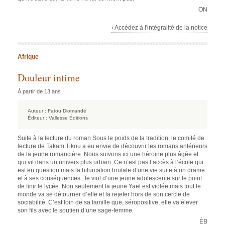
ON
› Accédez à l'intégralité de la notice
Afrique
Douleur intime
À partir de 13 ans
Auteur :
Fatou Diomandé
Éditeur :
Vallesse Éditions
Suite à la lecture du roman Sous le poids de la tradition, le comité de
lecture de Takam Tikou a eu envie de découvrir les romans antérieurs
de la jeune romancière. Nous suivons ici une héroïne plus âgée et
qui vit dans un univers plus urbain. Ce n’est pas l’accès à l’école qui
est en question mais la bifurcation brutale d’une vie suite à un drame
et à ses conséquences : le viol d’une jeune adolescente sur le point
de finir le lycée. Non seulement la jeune Yaël est violée mais tout le
monde va se détourner d’elle et la rejeter hors de son cercle de
sociabilité. C’est loin de sa famille que, séropositive, elle va élever
son fils avec le soutien d’une sage-femme.
ÉB