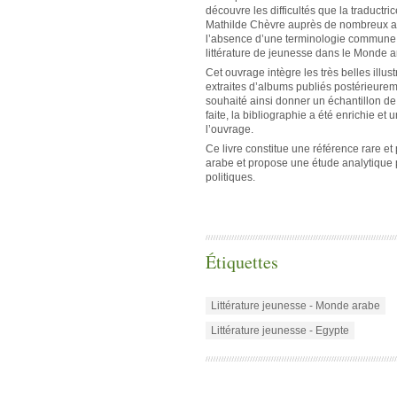
découvre les difficultés que la traductr
Mathilde Chèvre auprès de nombreux auteur
l’absence d’une terminologie commune e
littérature de jeunesse dans le Monde a
Cet ouvrage intègre les très belles illus
extraites d’albums publiés postérieureme
souhaité ainsi donner un échantillon de
faite, la bibliographie a été enrichie et
l’ouvrage.
Ce livre constitue une référence rare et
arabe et propose une étude analytique p
politiques.
Étiquettes
Littérature jeunesse - Monde arabe
Littérature jeunesse - Egypte