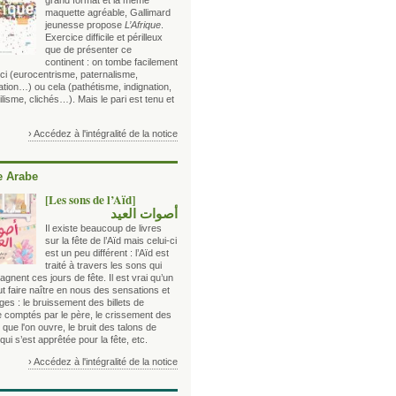
grand format et la même
maquette agréable, Gallimard
jeunesse propose
L’Afrique
.
Exercice difficile et périlleux
que de présenter ce
continent : on tombe facilement
ci (eurocentrisme, paternalisme,
sation…) ou cela (pathétisme, indignation,
lisme, clichés…). Mais le pari est tenu et
› Accédez à l'intégralité de la notice
 Arabe
[Les sons de l’Aïd]
أصوات العيد
Il existe beaucoup de livres
sur la fête de l’Aïd mais celui-ci
est un peu différent : l’Aïd est
traité à travers les sons qui
nent ces jours de fête. Il est vrai qu’un
ut faire naître en nous des sensations et
es : le bruissement des billets de
 comptés par le père, le crissement des
que l'on ouvre, le bruit des talons de
i s’est apprêtée pour la fête, etc.
› Accédez à l'intégralité de la notice