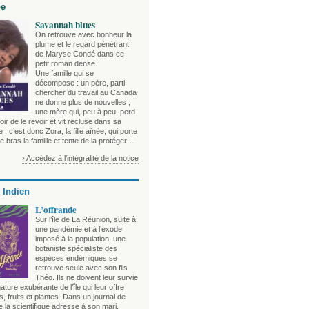
be
Savannah blues
On retrouve avec bonheur la
plume et le regard pénétrant
de Maryse Condé dans ce
petit roman dense.
Une famille qui se
décompose : un père, parti
chercher du travail au Canada
ne donne plus de nouvelles ;
une mère qui, peu à peu, perd
oir de le revoir et vit recluse dans sa
; c’est donc Zora, la fille aînée, qui porte
e bras la famille et tente de la protéger…
› Accédez à l'intégralité de la notice
 Indien
L’offrande
Sur l’île de La Réunion, suite à
une pandémie et à l’exode
imposé à la population, une
botaniste spécialiste des
espèces endémiques se
retrouve seule avec son fils
Théo. Ils ne doivent leur survie
nature exubérante de l’île qui leur offre
, fruits et plantes. Dans un journal de
 la scientifique adresse à son mari,