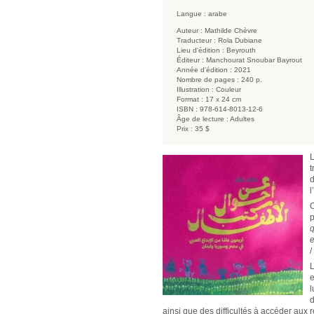
Langue :
arabe
Auteur :
Mathilde Chèvre
Traducteur :
Rola Dubiane
Lieu d'édition :
Beyrouth
Éditeur :
Manchourat Snoubar Bayrout
Année d'édition :
2021
Nombre de pages :
240 p.
Illustration :
Couleur
Format :
17 x 24 cm
ISBN :
978-614-8013-12-6
Âge de lecture :
Adultes
Prix :
35 $
L
t
d
l
C
p
q
e
/
L
e
l
d
ainsi que des difficultés à accéder aux