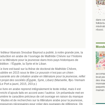
dans ce
folklori
misérabi
réussi.
Monde
’éditeur libanais Snoubar Bayrout a publié, à notre grande joie, la
raduction en arabe de l’ouvrage de Mathilde Chèvre sur l’histoire
e la littérature pour la jeunesse dans trois pays historiques de
’édition : l’Égypte, la Syrie et le Liban.
e livre est basé sur la thèse de doctorat de Mathilde Chèvre,
ubliée en 2015 sous le titre
Le poussin n’est pas un chien :
accompag
uarante ans de création arabe en littérature pour la jeunesse, reflet
bruit pe
t projet des sociétés (Égypte, Syrie, Liban)
(Marseille, Ifpo / Iremam
des imag
monnaie
 Le Port a jauni, 2015, 203 p.)
paquets 
e livre en arabe reprend intégralement le texte initial, mais il est
maman qu
nrichi d’ajouts faits en accord avec l’autrice. Un préambule met en
umière le caractère précieux de cet ouvrage en raison du manque
’études et de recherches sur la littérature arabe pour la jeunesse,
 ressources nécessaires pour créer des ouvrages de référence. On