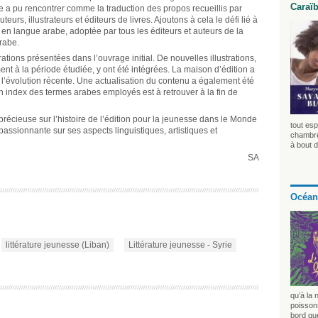
Caraï
ice a pu rencontrer comme la traduction des propos recueillis par
s, illustrateurs et éditeurs de livres. Ajoutons à cela le défi lié à
n langue arabe, adoptée par tous les éditeurs et auteurs de la
rabe.
trations présentées dans l’ouvrage initial. De nouvelles illustrations,
nt à la période étudiée, y ont été intégrées. La maison d’édition a
 l’évolution récente. Une actualisation du contenu a également été
 un index des termes arabes employés est à retrouver à la fin de
 précieuse sur l’histoire de l’édition pour la jeunesse dans le Monde
tout esp
assionnante sur ses aspects linguistiques, artistiques et
chambre 
à bout d
SA
Océan
littérature jeunesse (Liban)
Littérature jeunesse - Syrie
qu’à la 
poissons
bord que