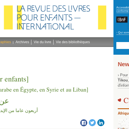
secon
Accessibil
conforme
›
Qui som
Navig
bleu
raphies
Archives
Vie du livre
Vie des bibliothèques
New
› Pour
r enfants]
Tikou
d'info
arabe en Égypte, en Syrie et au Liban]
C
عن 
أربعون عاما من الإب
Afriqu