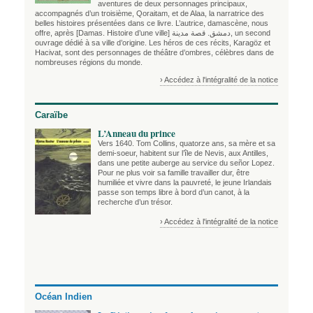
aventures de deux personnages principaux,
accompagnés d’un troisième, Qoraitam, et de Alaa, la narratrice des
belles histoires présentées dans ce livre. L’autrice, damascène, nous
offre, après
[Damas. Histoire d’une ville] دمشق. قصة مدينة
, un second
ouvrage dédié à sa ville d’origine. Les héros de ces récits, Karagöz et
Hacivat, sont des personnages de théâtre d’ombres, célèbres dans de
nombreuses régions du monde.
› Accédez à l'intégralité de la notice
Caraïbe
L’Anneau du prince
Vers 1640. Tom Collins, quatorze ans, sa mère et sa
demi-soeur, habitent sur l’île de Nevis, aux Antilles,
dans une petite auberge au service du señor Lopez.
Pour ne plus voir sa famille travailler dur, être
humiliée et vivre dans la pauvreté, le jeune Irlandais
passe son temps libre à bord d’un canot, à la
recherche d’un trésor.
› Accédez à l'intégralité de la notice
Océan Indien