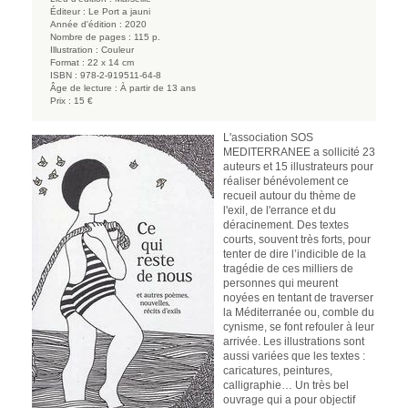
Éditeur :
Le Port a jauni
Année d'édition :
2020
Nombre de pages :
115 p.
Illustration :
Couleur
Format :
22 x 14 cm
ISBN :
978-2-919511-64-8
Âge de lecture :
À partir de 13 ans
Prix :
15 €
L'association SOS
MEDITERRANEE a sollicité 23
auteurs et 15 illustrateurs pour
réaliser bénévolement ce
recueil autour du thème de
l'exil, de l'errance et du
déracinement. Des textes
courts, souvent très forts, pour
tenter de dire l’indicible de la
tragédie de ces milliers de
personnes qui meurent
noyées en tentant de traverser
la Méditerranée ou, comble du
cynisme, se font refouler à leur
arrivée. Les illustrations sont
aussi variées que les textes :
caricatures, peintures,
calligraphie… Un très bel
ouvrage qui a pour objectif