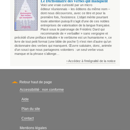
Le Dictionnaire des verbes qui manquent
Voici une vraie curiosité par un micro
éditeur réunionnais – les éditions du même nom –
dont nous découvrons, avec ce titre et pour la
première fois, l’existence. L’objet mérite pourtant
toute attention puisqu’il s’agit d’une de ces nobles
entreprises de valorisation de la langue française.
Placé sous le patronage de Frédéric Dard qui
recommande de « verbailler » sans vergogne et
précédé d’une préface intitulée « le verbisme est un humanisme », ce
livre de tout petit format (une bible de poche !) n’est rien d’autre qu’un
dictionnaire des verbes qui manquent. Œuvre salutaire, donc, animée
d’un souci que nous partageons volontiers : un seul verbe vous
manque et la phrase s’allonge…
› Accédez à l'intégralité de la notice
Retour haut de page
Accessibilité : non conforme
Secondary
Aide
-
Plan du site
-
Contact
-
Mentions légales