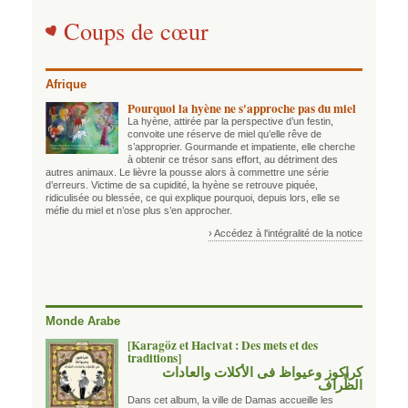
Coups de cœur
Afrique
Pourquoi la hyène ne s'approche pas du miel
La hyène, attirée par la perspective d’un festin,
convoite une réserve de miel qu’elle rêve de
s’approprier. Gourmande et impatiente, elle cherche
à obtenir ce trésor sans effort, au détriment des
autres animaux. Le lièvre la pousse alors à commettre une série
d’erreurs. Victime de sa cupidité, la hyène se retrouve piquée,
ridiculisée ou blessée, ce qui explique pourquoi, depuis lors, elle se
méfie du miel et n’ose plus s’en approcher.
› Accédez à l'intégralité de la notice
Monde Arabe
[Karagöz et Hacivat : Des mets et des
traditions]
كراكوز وعيواظ فى الأكلات والعادات
الظِّراف
Dans cet album, la ville de Damas accueille les