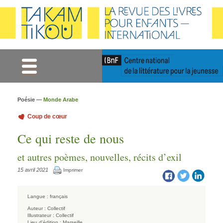
Gestion des cookies
Poésie —
Monde Arabe
Coup de cœur
Ce qui reste de nous
et autres poèmes, nouvelles, récits d’exil
15 avril 2021
Imprimer
Langue :
français
Auteur :
Collectif
Illustrateur :
Collectif
Lieu d'édition :
Marseille