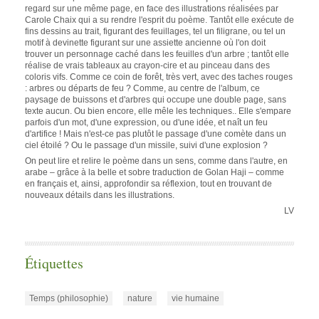
regard sur une même page, en face des illustrations réalisées par
Carole Chaix qui a su rendre l'esprit du poème. Tantôt elle exécute de
fins dessins au trait, figurant des feuillages, tel un filigrane, ou tel un
motif à devinette figurant sur une assiette ancienne où l'on doit
trouver un personnage caché dans les feuilles d'un arbre ; tantôt elle
réalise de vrais tableaux au crayon-cire et au pinceau dans des
coloris vifs. Comme ce coin de forêt, très vert, avec des taches rouges
: arbres ou départs de feu ? Comme, au centre de l'album, ce
paysage de buissons et d'arbres qui occupe une double page, sans
texte aucun. Ou bien encore, elle mêle les techniques.. Elle s'empare
parfois d'un mot, d'une expression, ou d'une idée, et naît un feu
d'artifice ! Mais n'est-ce pas plutôt le passage d'une comète dans un
ciel étoilé ? Ou le passage d'un missile, suivi d'une explosion ?
On peut lire et relire le poème dans un sens, comme dans l'autre, en
arabe – grâce à la belle et sobre traduction de Golan Haji – comme
en français et, ainsi, approfondir sa réflexion, tout en trouvant de
nouveaux détails dans les illustrations.
LV
Étiquettes
Temps (philosophie)
nature
vie humaine