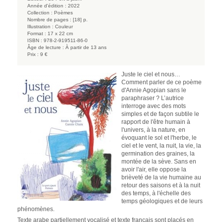
Année d'édition :
2022
Collection :
Poèmes
Nombre de pages :
[18] p.
Illustration :
Couleur
Format :
17 x 22 cm
ISBN :
978-2-919511-86-0
Âge de lecture :
À partir de 13 ans
Prix :
9 €
Juste le ciel et nous…
Comment parler de ce poème
d'Annie Agopian sans le
paraphraser ? L’autrice
interroge avec des mots
simples et de façon subtile le
rapport de l'être humain à
l'univers, à la nature, en
évoquant le sol et l'herbe, le
ciel et le vent, la nuit, la vie, la
germination des graines, la
montée de la sève. Sans en
avoir l'air, elle oppose la
brièveté de la vie humaine au
retour des saisons et à la nuit
des temps, à l'échelle des
temps géologiques et de leurs
phénomènes.
Texte arabe partiellement vocalisé et texte français sont placés en