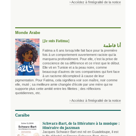
› Accédez à l'intégralité de la notice
Monde Arabe
[Je suis Fatima]
أنا فاطمة
Fatima a 6 ans lorsqu’elle fait face pour la première
fois à un comportement ouvertement raciste qui la
marquera profondément. Pour elle, c’est la prise de
conscience de sa différence et ce n’est que le début.
Elle vit en Tunisie et a la peau noire, comme
beaucoup d’autres de ses compatriotes qui font face
à un racisme décomplexé à cause de leur
pigmentation. Pour Fatima, cela signifiera voir son maître, noir comme
elle, muté ; sa meilleure amie changée d’école par une mère qui ne
supporte plus cette amitié entre les fillettes ; des réflexions
quotidiennes, etc.
› Accédez à l'intégralité de la notice
Caraïbe
Schwarz-Bart, de la littérature à la musique :
itinéraire du jazzman
Jacques Schwarz-Bart est né en Guadeloupe, il est
le fils d’André et Simone Schwarz-Bart, deux