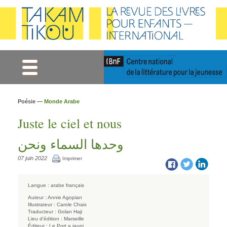
Gestion des cookies
Poésie —
Monde Arabe
Juste le ciel et nous
وحدها السماء ونحن
07 juin 2022
Imprimer
Langue :
arabe
français
Auteur :
Annie Agopian
Illustrateur :
Carole Chaix
Traducteur :
Golan Haji
Lieu d'édition :
Marseille
Éditeur :
Le Port a jauni