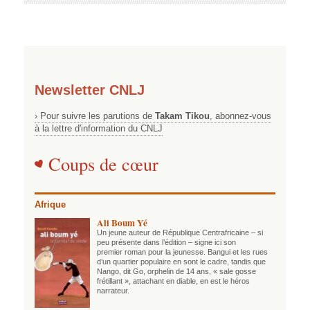
Newsletter CNLJ
› Pour suivre les parutions de
Takam Tikou
, abonnez-vous
à la lettre d'information du CNLJ
Coups de cœur
Afrique
Ali Boum Yé
Un jeune auteur de République Centrafricaine – si
peu présente dans l’édition – signe ici son
premier roman pour la jeunesse. Bangui et les rues
d’un quartier populaire en sont le cadre, tandis que
Nango, dit Go, orphelin de 14 ans, « sale gosse
frétillant », attachant en diable, en est le héros
narrateur.