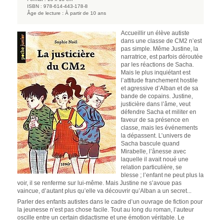
ISBN :
978-614-443-178-8
Âge de lecture :
À partir de 10 ans
Accueillir un élève autiste
dans une classe de CM2 n’est
pas simple. Même Justine, la
narratrice, est parfois déroutée
par les réactions de Sacha.
Mais le plus inquiétant est
l’attitude franchement hostile
et agressive d’Alban et de sa
bande de copains. Justine,
justicière dans l’âme, veut
défendre Sacha et militer en
faveur de sa présence en
classe, mais les événements
la dépassent. L’univers de
Sacha bascule quand
Mirabelle, l’ânesse avec
laquelle il avait noué une
relation particulière, se
blesse ; l’enfant ne peut plus la
voir, il se renferme sur lui-même. Mais Justine ne s’avoue pas
vaincue, d’autant plus qu’elle va découvrir qu’Alban a un secret...
Parler des enfants autistes dans le cadre d’un ouvrage de fiction pour
la jeunesse n’est pas chose facile. Tout au long du roman, l’auteur
oscille entre un certain didactisme et une émotion véritable. Le