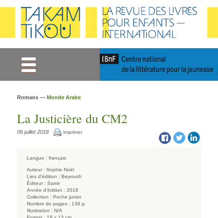
Gestion des cookies
Romans —
Monde Arabe
La Justicière du CM2
06 juillet 2018
Imprimer
Langue :
français
Auteur :
Sophie Noël
Lieu d'édition :
Beyrouth
Éditeur :
Samir
Année d'édition :
2018
Collection :
Poche junior
Nombre de pages :
138 p.
Illustration :
N/A
Format :
18 x 13 cm