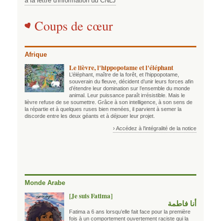
à la lettre d'information du CNLJ
Coups de cœur
Afrique
Le lièvre, l'hippopotame et l'éléphant
L’éléphant, maître de la forêt, et l’hippopotame,
souverain du fleuve, décident d’unir leurs forces afin
d’étendre leur domination sur l’ensemble du monde
animal. Leur puissance paraît irrésistible. Mais le
lièvre refuse de se soumettre. Grâce à son intelligence, à son sens de
la répartie et à quelques ruses bien menées, il parvient à semer la
discorde entre les deux géants et à déjouer leur projet.
› Accédez à l'intégralité de la notice
Monde Arabe
[Je suis Fatima]
أنا فاطمة
Fatima a 6 ans lorsqu’elle fait face pour la première
fois à un comportement ouvertement raciste qui la