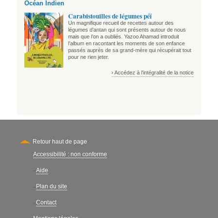
Océan Indien
Carabistouilles de légumes péï
Un magnifique recueil de recettes autour des
légumes d’antan qui sont présents autour de nous
mais que l’on a oubliés. Yazoo Ahamad introduit
l’album en racontant les moments de son enfance
passés auprès de sa grand-mère qui récupérait tout
pour ne rien jeter.
› Accédez à l'intégralité de la notice
Retour haut de page
Accessibilité : non conforme
Secondary
Aide
-
Plan du site
-
Contact
-