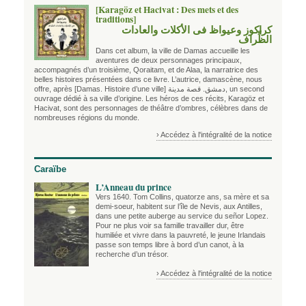
[Karagöz et Hacivat : Des mets et des
traditions]
كراكوز وعيواظ فى الأكلات والعادات
الظِّراف
Dans cet album, la ville de Damas accueille les
aventures de deux personnages principaux,
accompagnés d’un troisième, Qoraitam, et de Alaa, la narratrice des
belles histoires présentées dans ce livre. L’autrice, damascène, nous
offre, après
[Damas. Histoire d’une ville] دمشق. قصة مدينة
, un second
ouvrage dédié à sa ville d’origine. Les héros de ces récits, Karagöz et
Hacivat, sont des personnages de théâtre d’ombres, célèbres dans de
nombreuses régions du monde.
› Accédez à l'intégralité de la notice
Caraïbe
L’Anneau du prince
Vers 1640. Tom Collins, quatorze ans, sa mère et sa
demi-soeur, habitent sur l’île de Nevis, aux Antilles,
dans une petite auberge au service du señor Lopez.
Pour ne plus voir sa famille travailler dur, être
humiliée et vivre dans la pauvreté, le jeune Irlandais
passe son temps libre à bord d’un canot, à la
recherche d’un trésor.
› Accédez à l'intégralité de la notice