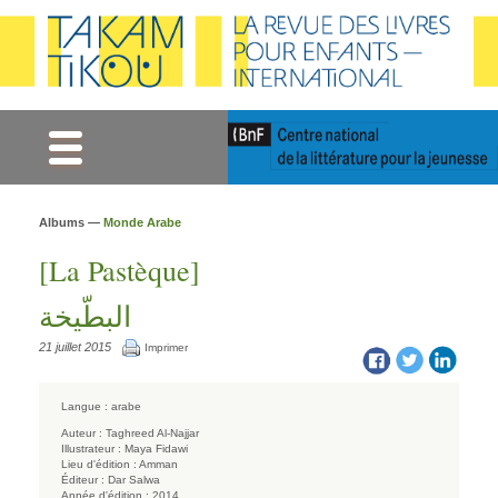
Gestion des cookies
Albums —
Monde Arabe
[La Pastèque]
البطّيخة
21 juillet 2015
Imprimer
Langue :
arabe
Auteur :
Taghreed Al-Najjar
Illustrateur :
Maya Fidawi
Lieu d'édition :
Amman
Éditeur :
Dar Salwa
Année d'édition :
2014