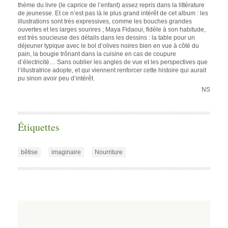
thème du livre (le caprice de l’enfant) assez repris dans la littérature
de jeunesse. Et ce n’est pas là le plus grand intérêt de cet album : les
illustrations sont très expressives, comme les bouches grandes
ouvertes et les larges sourires ; Maya Fidaoui, fidèle à son habitude,
est très soucieuse des détails dans les dessins : la table pour un
déjeuner typique avec le bol d’olives noires bien en vue à côté du
pain, la bougie trônant dans la cuisine en cas de coupure
d’électricité… Sans oublier les angles de vue et les perspectives que
l’illustratrice adopte, et qui viennent renforcer cette histoire qui aurait
pu sinon avoir peu d’intérêt.
NS
Étiquettes
bêtise
imaginaire
Nourriture