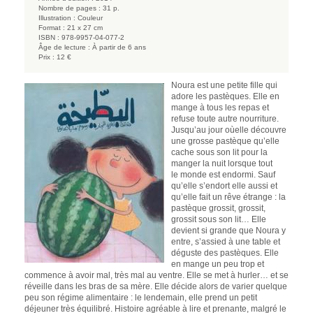
Nombre de pages :
31 p.
Illustration :
Couleur
Format :
21 x 27 cm
ISBN :
978-9957-04-077-2
Âge de lecture :
À partir de 6 ans
Prix :
12 €
Noura est une petite fille qui
adore les pastèques. Elle en
mange à tous les repas et
refuse toute autre nourriture.
Jusqu’au jour oùelle découvre
une grosse pastèque qu’elle
cache sous son lit pour la
manger la nuit lorsque tout
le monde est endormi. Sauf
qu’elle s’endort elle aussi et
qu’elle fait un rêve étrange : la
pastèque grossit, grossit,
grossit sous son lit… Elle
devient si grande que Noura y
entre, s’assied à une table et
déguste des pastèques. Elle
en mange un peu trop et
commence à avoir mal, très mal au ventre. Elle se met à hurler… et se
réveille dans les bras de sa mère. Elle décide alors de varier quelque
peu son régime alimentaire : le lendemain, elle prend un petit
déjeuner très équilibré. Histoire agréable à lire et prenante, malgré le