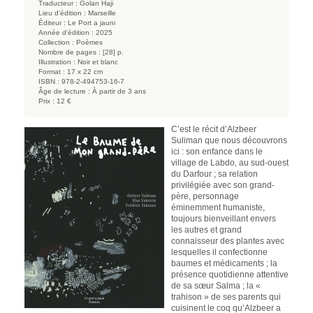
Traducteur :
Golan Haji
Lieu d'édition :
Marseille
Éditeur :
Le Port a jauni
Année d'édition :
2025
Collection :
Poèmes
Nombre de pages :
[28] p.
Illustration :
Noir et blanc
Format :
17 x 22 cm
ISBN :
978-2-494753-16-7
Âge de lecture :
À partir de 3 ans
Prix :
12 €
C’est le récit d’Alzbeer
Suliman que nous découvrons
ici : son enfance dans le
village de Labdo, au sud-ouest
du Darfour ; sa relation
privilégiée avec son grand-
père, personnage
éminemment humaniste,
toujours bienveillant envers
les autres et grand
connaisseur des plantes avec
lesquelles il confectionne
baumes et médicaments ; la
présence quotidienne attentive
de sa sœur Salma ; la «
trahison » de ses parents qui
cuisinent le coq qu’Alzbeer a