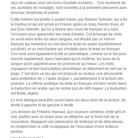
reçu en cadeau pour ses bons résultats scolaires… Ces moments de
vie, auréolés de nostalgie, sont racontés à la première personne avec
douceur, tendresse et poésie.
Cette histoire est portée à quatre mains, par Alzbeer Suliman, qui a fui
le Darfour et qui est arrivé en France après un long chemin d'exil, et
par Elsa Valentin, qui lui a donné des cours de français et a saisi
l'occasion pour apprendre des mots d'arabe. Cet échange de mots,
ce va-et-vient entre les deux langues, est illustré par un mot en
français qui remplace un mot dans le texte en arabe (partiellement
vocalisé), et un mot d'arabe qui s'installe dans le texte en français.
Ces mots sont également écrits en phonétique, comme on le fait pour
inscrire rapidement, dans l'alphabet qu'on maîtrise, les sons de la
langue qu'on apprend pour les prononcer au mieux. Les mots
voyageurs et leur transcription phonétique se détachent en vert sur la
page. C’est donc un jeu qui est proposé au lecteur, une découverte
sans prétention de « l’autre langue », parallèlement à la lecture des
poèmes. Le rythme poétique du texte en français est bien rendu dans
la traduction en arabe, qui ne recèle pas de défi majeur. La traduction
est fluide, légère.
Le livre bilingue peut être ouvert dans les deux sens de la lecture, de
droite à gauche et de gauche à droite.
Les dessins de Frédéric Hainaut, aux couleurs sombres, entre gris et
noir, parfois avec du blanc pour se détacher sur le fond noir de la
couverture, dégagent une impression de tristesse et de délicatesse ;
ils rendent bien le côté nostalgique de l’évocation d’une enfance
perdue.