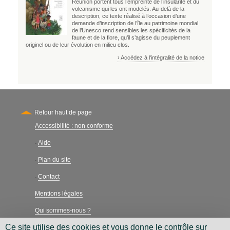
Réunion portent tous l’empreinte de l’insularité et du
volcanisme qui les ont modelés. Au-delà de la
description, ce texte réalisé à l’occasion d’une
demande d’inscription de l’île au patrimoine mondial
de l’Unesco rend sensibles les spécificités de la
faune et de la flore, qu’il s’agisse du peuplement
originel ou de leur évolution en milieu clos.
› Accédez à l'intégralité de la notice
Retour haut de page
Accessibilité : non conforme
Secondary
Aide
-
Plan du site
-
Contact
-
Mentions légales
Qui sommes-nous ?
Ce site utilise des cookies et vous donne le contrôle sur
Charte néthique