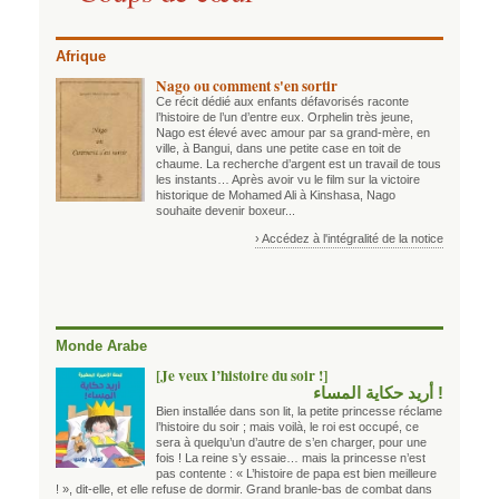
Afrique
Nago ou comment s'en sortir
Ce récit dédié aux enfants défavorisés raconte
l’histoire de l’un d’entre eux. Orphelin très jeune,
Nago est élevé avec amour par sa grand-mère, en
ville, à Bangui, dans une petite case en toit de
chaume. La recherche d’argent est un travail de tous
les instants… Après avoir vu le film sur la victoire
historique de Mohamed Ali à Kinshasa, Nago
souhaite devenir boxeur...
› Accédez à l'intégralité de la notice
Monde Arabe
[Je veux l’histoire du soir !]
! أريد حكاية المساء
Bien installée dans son lit, la petite princesse réclame
l’histoire du soir ; mais voilà, le roi est occupé, ce
sera à quelqu’un d’autre de s’en charger, pour une
fois ! La reine s’y essaie… mais la princesse n’est
pas contente : « L’histoire de papa est bien meilleure
! », dit-elle, et elle refuse de dormir. Grand branle-bas de combat dans