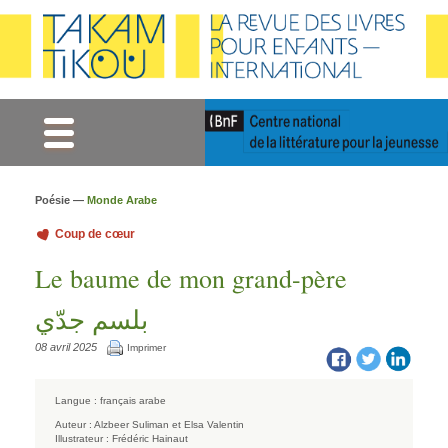
Gestion des cookies
Poésie —
Monde Arabe
Coup de cœur
Le baume de mon grand-père
بلسم جدّي
08 avril 2025
Imprimer
Langue :
français arabe
Auteur :
Alzbeer Suliman et Elsa Valentin
Illustrateur :
Frédéric Hainaut