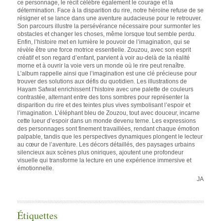
ce personnage, le récit célèbre également le courage et la
détermination. Face à la disparition du rire, notre héroïne refuse de se
résigner et se lance dans une aventure audacieuse pour le retrouver.
Son parcours illustre la persévérance nécessaire pour surmonter les
obstacles et changer les choses, même lorsque tout semble perdu.
Enfin, l’histoire met en lumière le pouvoir de l’imagination, qui se
révèle être une force motrice essentielle. Zouzou, avec son esprit
créatif et son regard d’enfant, parvient à voir au-delà de la réalité
morne et à ouvrir la voie vers un monde où le rire peut renaître.
L’album rappelle ainsi que l’imagination est une clé précieuse pour
trouver des solutions aux défis du quotidien. Les illustrations de
Hayam Safwat enrichissent l’histoire avec une palette de couleurs
contrastée, alternant entre des tons sombres pour représenter la
disparition du rire et des teintes plus vives symbolisant l’espoir et
l’imagination. L’éléphant bleu de Zouzou, tout avec douceur, incarne
cette lueur d’espoir dans un monde devenu terne. Les expressions
des personnages sont finement travaillées, rendant chaque émotion
palpable, tandis que les perspectives dynamiques plongent le lecteur
au cœur de l’aventure. Les décors détaillés, des paysages urbains
silencieux aux scènes plus oniriques, ajoutent une profondeur
visuelle qui transforme la lecture en une expérience immersive et
émotionnelle.
JA
Étiquettes