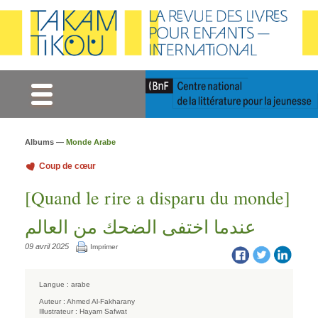
Gestion des cookies
Albums —
Monde Arabe
Coup de cœur
[Quand le rire a disparu du monde]
عندما اختفى الضحك من العالم
09 avril 2025
Imprimer
Langue :
arabe
Auteur :
Ahmed Al-Fakharany
Illustrateur :
Hayam Safwat