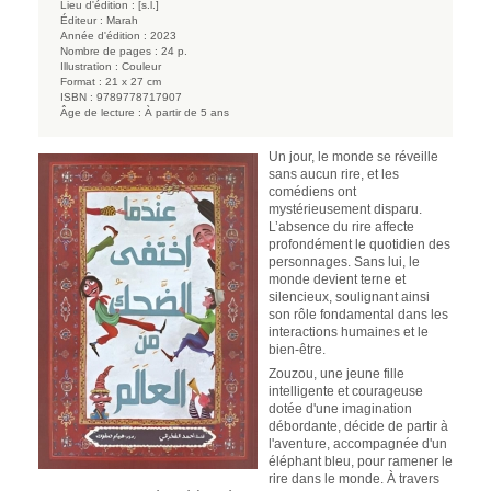
Lieu d'édition :
[s.l.]
Éditeur :
Marah
Année d'édition :
2023
Nombre de pages :
24 p.
Illustration :
Couleur
Format :
21 x 27 cm
ISBN :
9789778717907
Âge de lecture :
À partir de 5 ans
Un jour, le monde se réveille
sans aucun rire, et les
comédiens ont
mystérieusement disparu.
L’absence du rire affecte
profondément le quotidien des
personnages. Sans lui, le
monde devient terne et
silencieux, soulignant ainsi
son rôle fondamental dans les
interactions humaines et le
bien-être.
Zouzou, une jeune fille
intelligente et courageuse
dotée d'une imagination
débordante, décide de partir à
l'aventure, accompagnée d'un
éléphant bleu, pour ramener le
rire dans le monde. À travers