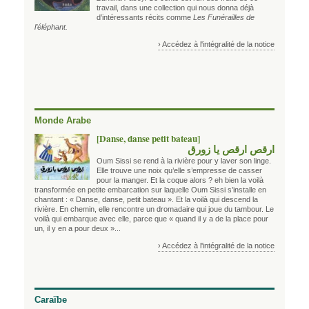
travail, dans une collection qui nous donna déjà
d’intéressants récits comme
Les Funérailles de
l’éléphant.
› Accédez à l'intégralité de la notice
Monde Arabe
[Danse, danse petit bateau]
ارقص ارقص يا زورق
Oum Sissi se rend à la rivière pour y laver son linge.
Elle trouve une noix qu’elle s’empresse de casser
pour la manger. Et la coque alors ? eh bien la voilà
transformée en petite embarcation sur laquelle Oum Sissi s’installe en
chantant : « Danse, danse, petit bateau ». Et la voilà qui descend la
rivière. En chemin, elle rencontre un dromadaire qui joue du tambour. Le
voilà qui embarque avec elle, parce que « quand il y a de la place pour
un, il y en a pour deux »...
› Accédez à l'intégralité de la notice
Caraïbe