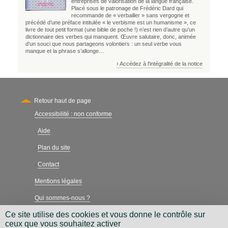
entreprises de valorisation de la langue française.
Placé sous le patronage de Frédéric Dard qui
recommande de « verbailler » sans vergogne et
précédé d’une préface intitulée « le verbisme est un humanisme », ce
livre de tout petit format (une bible de poche !) n’est rien d’autre qu’un
dictionnaire des verbes qui manquent. Œuvre salutaire, donc, animée
d’un souci que nous partageons volontiers : un seul verbe vous
manque et la phrase s’allonge…
› Accédez à l'intégralité de la notice
Retour haut de page
Accessibilité : non conforme
Secondary
Aide
-
Plan du site
-
Contact
-
Mentions légales
Qui sommes-nous ?
Ce site utilise des cookies et vous donne le contrôle sur
Charte néthique
ceux que vous souhaitez activer