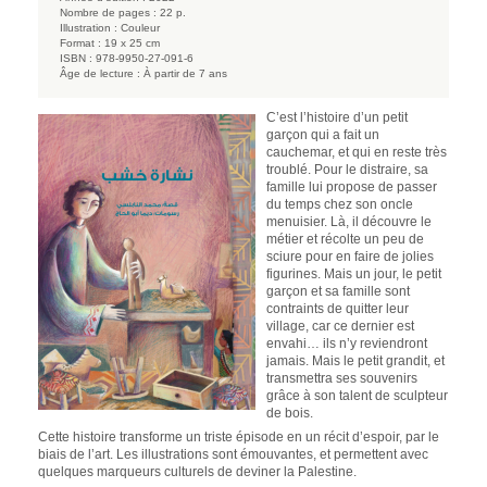
Nombre de pages :
22 p.
Illustration :
Couleur
Format :
19 x 25 cm
ISBN :
978-9950-27-091-6
Âge de lecture :
À partir de 7 ans
C’est l’histoire d’un petit
garçon qui a fait un
cauchemar, et qui en reste très
troublé. Pour le distraire, sa
famille lui propose de passer
du temps chez son oncle
menuisier. Là, il découvre le
métier et récolte un peu de
sciure pour en faire de jolies
figurines. Mais un jour, le petit
garçon et sa famille sont
contraints de quitter leur
village, car ce dernier est
envahi… ils n’y reviendront
jamais. Mais le petit grandit, et
transmettra ses souvenirs
grâce à son talent de sculpteur
de bois.
Cette histoire transforme un triste épisode en un récit d’espoir, par le
biais de l’art. Les illustrations sont émouvantes, et permettent avec
quelques marqueurs culturels de deviner la Palestine.