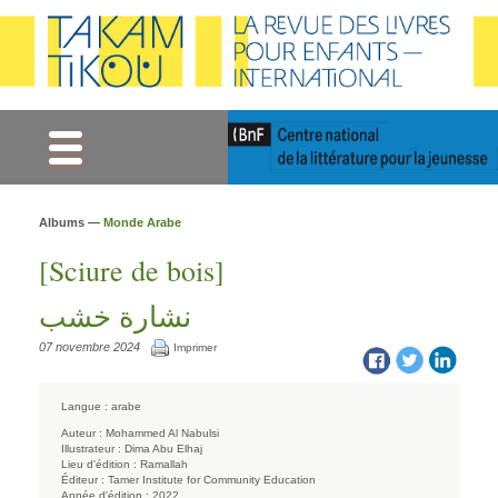
Gestion des cookies
Albums —
Monde Arabe
[Sciure de bois]
نشارة خشب
07 novembre 2024
Imprimer
Langue :
arabe
Auteur :
Mohammed Al Nabulsi
Illustrateur :
Dima Abu Elhaj
Lieu d'édition :
Ramallah
Éditeur :
Tamer Institute for Community Education
Année d'édition :
2022