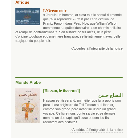
Afrique
L'Océan noir
« Je suis un homme, et c’est tout le passé du monde
que j’ai à reprendre » C’est par cette citation de
Frantz Fanon, dans Peau Noir, que William Wilson
commence sa quête identitaire, « un chemin solitaire
et rempli de contradictions ». Son histoire de fils métis, d’un père
d’origine togolaise et d’une mère française, se lie intimement avec celle,
tragique, du peuple noir.
› Accédez à l'intégralité de la notice
Monde Arabe
[Hassan, le tisserand]
النساج حسن
Hassan est tisserand, un métier que lui a appris son
père. Il est originaire de Tell Zeitoun au Liban et,
comme son grand-père avant lui, il fera un grand
voyage. Ce livre nous conte sa vie et se déroule
comme un des tapis qu’il tisse et dont les fils
racontent des histoires.
› Accédez à l'intégralité de la notice