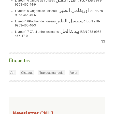
Livret n° 4 Ombre de l’oiseau :
ISBN 978-
9953-465-44-9
أوريغامي الطير
Livret n° 5 Origami de l’oiseau :
ISBN 978-
9953-465-45-6
ستنسل الطير
:
Livret n° 6Pochoir de l’oiseau
ISBN 978-
9953-465-46-3
بيدك
الحل
Livret n° 7 C’est entre tes mains :
ISBN 978-9953-
465-47-0
NS
Étiquettes
Art
Oiseaux
Travaux manuels
Voler
Newsletter CNLJ