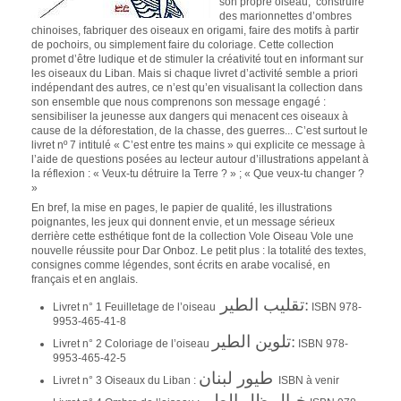
son propre oiseau, construire
des marionnettes d’ombres
chinoises, fabriquer des oiseaux en origami, faire des motifs à partir
de pochoirs, ou simplement faire du coloriage. Cette collection
promet d’être ludique et de stimuler la créativité tout en informant sur
les oiseaux du Liban. Mais si chaque livret d’activité semble a priori
indépendant des autres, ce n’est qu’en visualisant la collection dans
son ensemble que nous comprenons son message engagé :
sensibiliser la jeunesse aux dangers qui menacent ces oiseaux à
cause de la déforestation, de la chasse, des guerres... C’est surtout le
livret nº 7 intitulé « C’est entre tes mains » qui explicite ce message à
l’aide de questions posées au lecteur autour d’illustrations appelant à
la réflexion : « Veux-tu détruire la Terre ? » ; « Que veux-tu changer ?
»
En bref, la mise en pages, le papier de qualité, les illustrations
poignantes, les jeux qui donnent envie, et un message sérieux
derrière cette esthétique font de la collection Vole Oiseau Vole une
nouvelle réussite pour Dar Onboz. Le petit plus : la totalité des textes,
consignes comme légendes, sont écrits en arabe vocalisé, en
français et en anglais.
تقليب الطير
:
Livret n° 1 Feuilletage de l’oiseau
ISBN 978-
9953-465-41-8
تلوين الطير
:
Livret n° 2 Coloriage de l’oiseau
ISBN 978-
9953-465-42-5
طيور لبنان
Livret n° 3 Oiseaux du Liban :
ISBN à venir
خيال ظل الطير