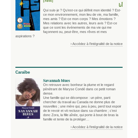
[Moi]
أنا
Qui suis-je ? Qu’est-ce qui définit mon identité ? Est-
ce mon environnement, mon lieu de vie, ma famille,
mes amis ? Est-ce mon corps ? Mes émotions ?
Mes relations avec les autres, leurs avis ? Est-ce
que ce sont les événements de ma vie qui me
façonnent ou, peut-être, mes rêves et mes
aspirations ?
› Accédez à l'intégralité de la notice
Caraïbe
Savannah blues
On retrouve avec bonheur la plume et le regard
pénétrant de Maryse Condé dans ce petit roman
dense.
Une famille qui se décompose : un père, parti
chercher du travail au Canada ne donne plus de
nouvelles ; une mère qui, peu à peu, perd tout espoir
de le revoir et vit recluse dans sa chambre ; c’est
donc Zora, la fille aînée, qui porte à bout de bras la
famille et tente de la protéger…
› Accédez à l'intégralité de la notice