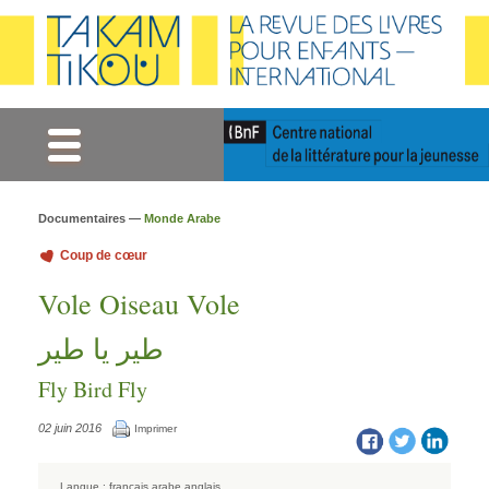
Gestion des cookies
Documentaires —
Monde Arabe
Coup de cœur
Vole Oiseau Vole
طير يا طير
Fly Bird Fly
02 juin 2016
Imprimer
Langue :
français
arabe
anglais