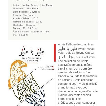
Auteur :
Nadine Touma,
Hiba Farran
Illustrateur :
Hiba Farran
Lieu d'édition :
Beyrouth
Éditeur :
Dar Onboz
Année d'édition :
2016
Nombre de pages :
[12] p.
Illustration :
Couleur
Format :
42 x 29,5 cm
Âge de lecture :
À partir de 7 ans
Prix :
19,90 €
Après l’album de comptines
طير يا طير
[Vole Oiseau
Vole], puis La Revue Onboz
مجلة قنبز
sur le vol, voici
une collection de livrets
d’activités portant le même
titre. Il s’agit de la dernière
création des éditions Dar
Onboz autour de la thématique
de l’oiseau. Cette collection
comprend sept livrets d’activité
grand format, avec pour
chacun une consigne d’activité
ludique différente : choisir
parmi des feuillets
prédécoupés pour composer