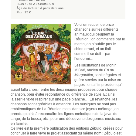
ISBN :
978-2-9540058-0-5
Âge de lecture :
À partir de 2 ans
Prix :
25 €
Voici un recueil de onze
chansons sur les différents
animaux qui peuplent la
Réunion : on commence par le
martin, on n’oublie pas le
chien errant, et on finit –
comme il se doit – par
l’endormi…
Les illustrations de Moniri
M’Baé, ancien du
Cri du
Margouillat
, sont inégales et
guère servies par la mise en
pages : on a l’impression qu’il
aurait fallu choisir entre les deux images proposées pour chaque
chanson, pour éviter redondance ou différence de style. Et ainsi
laisser le texte respirer sur une page blanche… En revanche, les
chansons sont agréables à entendre. Les musiques ne sont pas
emblématiques de La Réunion mais, dans ce joyeux mélange, on
prendra plaisir à reconnaître les lignes mélodiques de la java, du
tango, de la bossa, etc., pour une découverte des genres musicaux
en famille.
Ce livre est la première publication des éditions Zébulo, créées pour
continuer à faire vivre le projet associatif du même nom : Zébulo est,