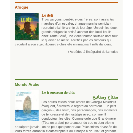
Afrique
Le défi
Trois garçons, peut-être des frères, sont assis les
marches d’un escalier, chaque marche semblant
reproduire la hiérarchie de leur âge. Un soir, les deux
grands obligent le petit à acheter des kouli-koulis
chez Tante Baké, une vieille femme solitaire dont tout
le quartier se méfie. Terrifiés par les rumeurs qui
circulent à son sujet, il pénètre chez elle en imaginant mille dangers.
› Accédez à l'intégralité de la notice
Monde Arabe
Le trousseau de clés
مفتاح ومفاتيح
Les courts textes doux-amers de Georgia Makhlouf
évoquent, à travers le regard du narrateur – un petit
garçon –, des lieux, des personnages, des moments
de tendresse et de nostalgie avec, comme fil
conducteur, les clés. Comme celle que Grand-mère
(Téta en arabe) porte autour du cou et dont elle ne
se sépare jamais ; on ne peut que penser aux Palestiniens chassés de
leurs terres durant la « catastrophe » ou « naqba » de 1948 et gardant