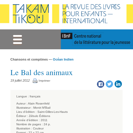
Gestion des cookies
Chansons et comptines —
Océan Indien
Le Bal des animaux
19 juillet 2012
Imprimer
Langue :
français
Auteur :
Alain Rosenfeld
Illustrateur :
Moniri M’Baé
Lieu d'édition :
Saint-Gilles-Les-Hauts
Éditeur :
Zébulo Éditions
Année d'édition :
2011
Nombre de pages :
24 p.
Illustration :
Couleur
Format :
22 x 22 cm