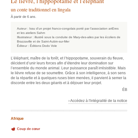
Le lièvre, l'hippopotame et l'éléphant
un conte traditionnel en lingala
À partir de 6 ans.
Auteur :
Issu d'un projet franco-congolais porté par l'association artEres
et les ateliers Sahm
Illustrateur :
illustré sous la conduite de Mary-des-ailes par les écoliers de
Brazzaville et de Saint-Aubin-sur-Mer
Éditeur :
Éditions Dodo Vole
L’éléphant, maître de la forêt, et l’hippopotame, souverain du fleuve,
décident d’unir leurs forces afin d’étendre leur domination sur
l’ensemble du monde animal. Leur puissance paraît irrésistible. Mais
le lièvre refuse de se soumettre. Grâce à son intelligence, à son sens
de la répartie et à quelques ruses bien menées, il parvient à semer la
discorde entre les deux géants et à déjouer leur projet.
ÉB
› Accédez à l'intégralité de la notice
Afrique
Coup de cœur