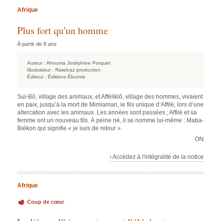
Afrique
Plus fort qu'un homme
À partir de 8 ans
Auteur :
Ahouma Joséphine Porquet
Illustrateur :
Ratelcaz production
Éditeur :
Éditions Éburnie
Sui-Bô, village des animaux, et Affèliklô, village des hommes, vivaient
en paix, jusqu’à la mort de Mimiaman, le fils unique d’Affilè, lors d’une
altercation avec les animaux. Les années sont passées ; Affilè et sa
femme ont un nouveau fils. À peine né, il se nomme lui-même : Maba-
Biékon qui signifie « je suis de retour ».
ON
› Accédez à l'intégralité de la notice
Afrique
Coup de cœur