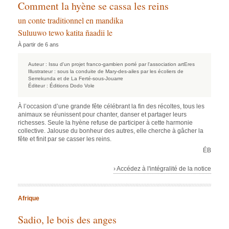
Comment la hyène se cassa les reins
un conte traditionnel en mandika
Suluuwo tewo katita ñaadii le
À partir de 6 ans
Auteur :
Issu d'un projet franco-gambien porté par l'association artEres
Illustrateur :
sous la conduite de Mary-des-ailes par les écoliers de
Serrekunda et de La Ferté-sous-Jouarre
Éditeur :
Éditions Dodo Vole
À l’occasion d’une grande fête célébrant la fin des récoltes, tous les
animaux se réunissent pour chanter, danser et partager leurs
richesses. Seule la hyène refuse de participer à cette harmonie
collective. Jalouse du bonheur des autres, elle cherche à gâcher la
fête et finit par se casser les reins.
ÉB
› Accédez à l'intégralité de la notice
Afrique
Sadio, le bois des anges