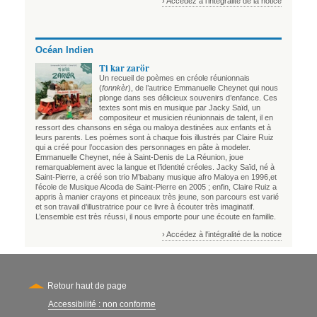
› Accédez à l'intégralité de la notice
Océan Indien
Ti kar zarör
Un recueil de poèmes en créole réunionnais
(
fonnkèr
), de l’autrice Emmanuelle Cheynet qui nous
plonge dans ses délicieux souvenirs d’enfance. Ces
textes sont mis en musique par Jacky Saïd, un
compositeur et musicien réunionnais de talent, il en
ressort des chansons en séga ou maloya destinées aux enfants et à
leurs parents. Les poèmes sont à chaque fois illustrés par Claire Ruiz
qui a créé pour l’occasion des personnages en pâte à modeler.
Emmanuelle Cheynet, née à Saint-Denis de La Réunion, joue
remarquablement avec la langue et l’identité créoles. Jacky Saïd, né à
Saint-Pierre, a créé son trio M’babany musique afro Maloya en 1996,et
l’école de Musique Alcoda de Saint-Pierre en 2005 ; enfin, Claire Ruiz a
appris à manier crayons et pinceaux très jeune, son parcours est varié
et son travail d’illustratrice pour ce livre à écouter très imaginatif.
L’ensemble est très réussi, il nous emporte pour une écoute en famille.
› Accédez à l'intégralité de la notice
Retour haut de page
Accessibilité : non conforme
Secondary