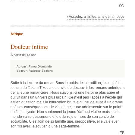
ON
› Accédez à l'intégralité de la notice
Afrique
Douleur intime
À partir de 13 ans
Auteur :
Fatou Diomandé
Éditeur :
Vallesse Éditions
Suite à la lecture du roman Sous le poids de la tradition, le comité de
lecture de Takam Tikou a eu envie de découvrir les romans antérieurs
de la jeune romancière. Nous suivons ici une héroïne plus âgée et
qui vit dans un univers plus urbain. Ce n’est pas l’accès à l’école qui
est en question mais la bifurcation brutale d’une vie suite à un drame
et à ses conséquences : le viol d’une jeune adolescente sur le point
de finir le lycée. Non seulement la jeune Yaël est violée mais tout le
monde va se détourner d’elle et la rejeter hors de son cercle de
sociabilité. C’est loin de sa famille que, séropositive, elle va élever
son fils avec le soutien d’une sage-femme.
ÉB