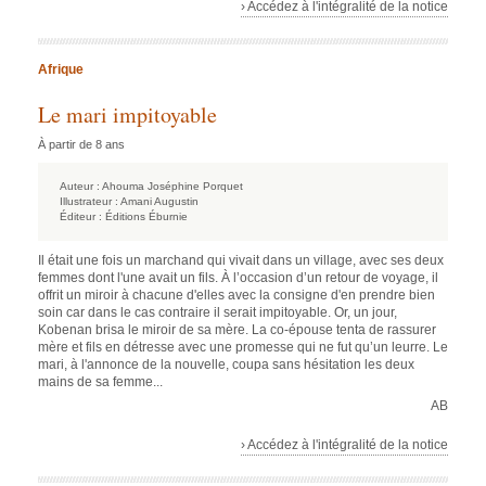
› Accédez à l'intégralité de la notice
Afrique
Le mari impitoyable
À partir de 8 ans
Auteur :
Ahouma Joséphine Porquet
Illustrateur :
Amani Augustin
Éditeur :
Éditions Éburnie
Il était une fois un marchand qui vivait dans un village, avec ses deux
femmes dont l'une avait un fils. À l’occasion d’un retour de voyage, il
offrit un miroir à chacune d'elles avec la consigne d'en prendre bien
soin car dans le cas contraire il serait impitoyable. Or, un jour,
Kobenan brisa le miroir de sa mère. La co-épouse tenta de rassurer
mère et fils en détresse avec une promesse qui ne fut qu’un leurre. Le
mari, à l'annonce de la nouvelle, coupa sans hésitation les deux
mains de sa femme...
AB
› Accédez à l'intégralité de la notice