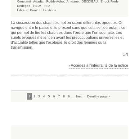
Constantin Adadja,
Roddy Agbo,
Antoane,
DECIXEAU,
Enock Frédy
Dedegbe,
HEDY,
RID
Éditeur :
Bénin BD éditions
La succession des chapitres met en scène différentes époques. On
navigue entre le passé et le présent sans que cela soit déroutant, ce
qui permet de lire les chapitres dans l’ordre que l’on souhaite. Les
sujets évoqués mettent en avant les préoccupations universelles et
d'actualité telles que l'écologie, le droit des femmes ou la
transmission.
ON
› Accédez à l'intégralité de la notice
Pagination
Page
1
Page
2
Page
3
Page
4
Page
5
Page
6
Page
7
Page
8
Page
9
…
Page
Next ›
Dernière
Dernière page »
courante
suivante
page