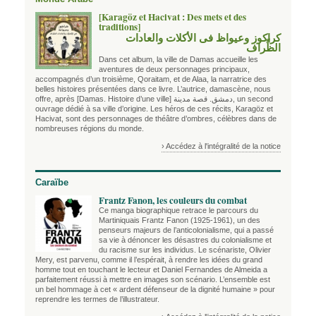
[Karagöz et Hacivat : Des mets et des
traditions]
كراكوز وعيواظ فى الأكلات والعادات
الظِّراف
Dans cet album, la ville de Damas accueille les
aventures de deux personnages principaux,
accompagnés d’un troisième, Qoraitam, et de Alaa, la narratrice des
belles histoires présentées dans ce livre. L’autrice, damascène, nous
offre, après
[Damas. Histoire d’une ville] دمشق. قصة مدينة
, un second
ouvrage dédié à sa ville d’origine. Les héros de ces récits, Karagöz et
Hacivat, sont des personnages de théâtre d’ombres, célèbres dans de
nombreuses régions du monde.
› Accédez à l'intégralité de la notice
Caraïbe
Frantz Fanon, les couleurs du combat
Ce manga biographique retrace le parcours du
Martiniquais Frantz Fanon (1925-1961), un des
penseurs majeurs de l’anticolonialisme, qui a passé
sa vie à dénoncer les désastres du colonialisme et
du racisme sur les individus. Le scénariste, Olivier
Mery, est parvenu, comme il l’espérait, à rendre les idées du grand
homme tout en touchant le lecteur et Daniel Fernandes de Almeida a
parfaitement réussi à mettre en images son scénario. L’ensemble est
un bel hommage à cet « ardent défenseur de la dignité humaine » pour
reprendre les termes de l’illustrateur.