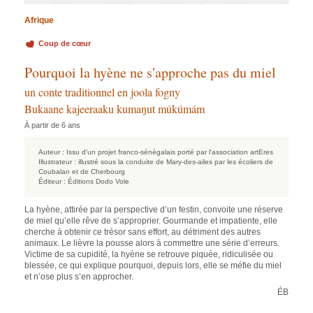
Afrique
Coup de cœur
Pourquoi la hyène ne s'approche pas du miel
un conte traditionnel en joola fogny
Bukaane kajeeraaku kumaŋut múkúmám
À partir de 6 ans
Auteur :
Issu d'un projet franco-sénégalais porté par l'association artEres
Illustrateur :
illustré sous la conduite de Mary-des-ailes par les écoliers de
Coubalan et de Cherbourg
Éditeur :
Éditions Dodo Vole
La hyène, attirée par la perspective d’un festin, convoite une réserve
de miel qu’elle rêve de s’approprier. Gourmande et impatiente, elle
cherche à obtenir ce trésor sans effort, au détriment des autres
animaux. Le lièvre la pousse alors à commettre une série d’erreurs.
Victime de sa cupidité, la hyène se retrouve piquée, ridiculisée ou
blessée, ce qui explique pourquoi, depuis lors, elle se méfie du miel
et n’ose plus s’en approcher.
ÉB