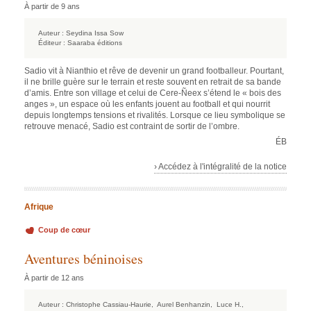
À partir de 9 ans
Auteur :
Seydina Issa Sow
Éditeur :
Saaraba éditions
Sadio vit à Nianthio et rêve de devenir un grand footballeur. Pourtant,
il ne brille guère sur le terrain et reste souvent en retrait de sa bande
d’amis. Entre son village et celui de Cere-Ñeex s’étend le « bois des
anges », un espace où les enfants jouent au football et qui nourrit
depuis longtemps tensions et rivalités. Lorsque ce lieu symbolique se
retrouve menacé, Sadio est contraint de sortir de l’ombre.
ÉB
› Accédez à l'intégralité de la notice
Afrique
Coup de cœur
Aventures béninoises
À partir de 12 ans
Auteur :
Christophe Cassiau-Haurie,
Aurel Benhanzin,
Luce H.,