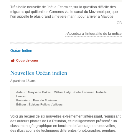
Très belle nouvelle de Joëlle Ecormier, sur la question difficile des
migrants qui quittent les Comores via le canal du Mozambique, que
l’on appelle le plus grand cimetière marin, pour arriver à Mayotte.
CB
› Accédez à l'intégralité de la notice
Océan Indien
Coup de cœur
Nouvelles Océan indien
À partir de 13 ans
Auteur :
Maryvette Balcou,
William Cally,
Joëlle Écormier,
Isabelle
Hoarau
Illustrateur :
Pascale Fontaine
Éditeur :
Éditions Reflets d’ailleurs
Voici un recueil de six nouvelles extrêmement intéressant, réunissant
des auteurs phares de La Réunion, et intelligemment présenté : un
classement géographique en fonction de l’ancrage des nouvelles,
des illustrations de techniques différentes (photographie, peinture,