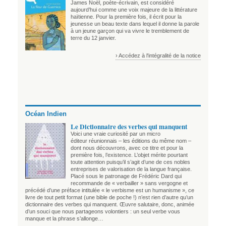
James Noël, poète-écrivain, est considéré
aujourd’hui comme une voix majeure de la littérature
haïtienne. Pour la première fois, il écrit pour la
jeunesse un beau texte dans lequel il donne la parole
à un jeune garçon qui va vivre le tremblement de
terre du 12 janvier.
› Accédez à l'intégralité de la notice
Océan Indien
Le Dictionnaire des verbes qui manquent
Voici une vraie curiosité par un micro
éditeur réunionnais – les éditions du même nom –
dont nous découvrons, avec ce titre et pour la
première fois, l’existence. L’objet mérite pourtant
toute attention puisqu’il s’agit d’une de ces nobles
entreprises de valorisation de la langue française.
Placé sous le patronage de Frédéric Dard qui
recommande de « verbailler » sans vergogne et
précédé d’une préface intitulée « le verbisme est un humanisme », ce
livre de tout petit format (une bible de poche !) n’est rien d’autre qu’un
dictionnaire des verbes qui manquent. Œuvre salutaire, donc, animée
d’un souci que nous partageons volontiers : un seul verbe vous
manque et la phrase s’allonge…