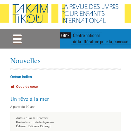
Gestion des cookies
Nouvelles
Océan Indien
Coup de cœur
Un rêve à la mer
À partir de 10 ans
Auteur :
Joëlle Ecormier
Illustrateur :
Estelle Aguelon
Éditeur :
Editions Cipango