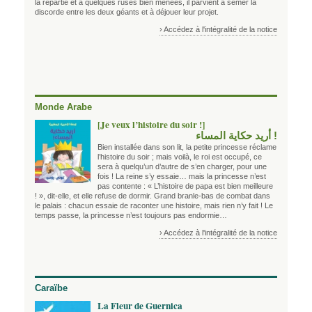
la répartie et à quelques ruses bien menées, il parvient à semer la
discorde entre les deux géants et à déjouer leur projet.
› Accédez à l'intégralité de la notice
Monde Arabe
[Je veux l’histoire du soir !]
! أريد حكاية المساء
Bien installée dans son lit, la petite princesse réclame
l’histoire du soir ; mais voilà, le roi est occupé, ce
sera à quelqu’un d’autre de s’en charger, pour une
fois ! La reine s’y essaie… mais la princesse n’est
pas contente : « L’histoire de papa est bien meilleure
! », dit-elle, et elle refuse de dormir. Grand branle-bas de combat dans
le palais : chacun essaie de raconter une histoire, mais rien n’y fait ! Le
temps passe, la princesse n’est toujours pas endormie…
› Accédez à l'intégralité de la notice
Caraïbe
La Fleur de Guernica