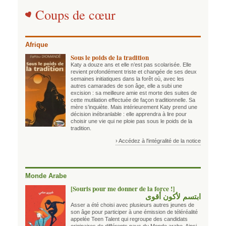
Coups de cœur
Afrique
Sous le poids de la tradition
Katy a douze ans et elle n’est pas scolarisée. Elle
revient profondément triste et changée de ses deux
semaines initiatiques dans la forêt où, avec les
autres camarades de son âge, elle a subi une
excision : sa meilleure amie est morte des suites de
cette mutilation effectuée de façon traditionnelle. Sa
mère s’inquiète. Mais intérieurement Katy prend une
décision inébranlable : elle apprendra à lire pour
choisir une vie qui ne ploie pas sous le poids de la
tradition.
› Accédez à l'intégralité de la notice
Monde Arabe
[Souris pour me donner de la force !]
ابتسم لأكون أقوى
Asser a été choisi avec plusieurs autres jeunes de
son âge pour participer à une émission de téléréalité
appelée Teen Talent qui regroupe des candidats