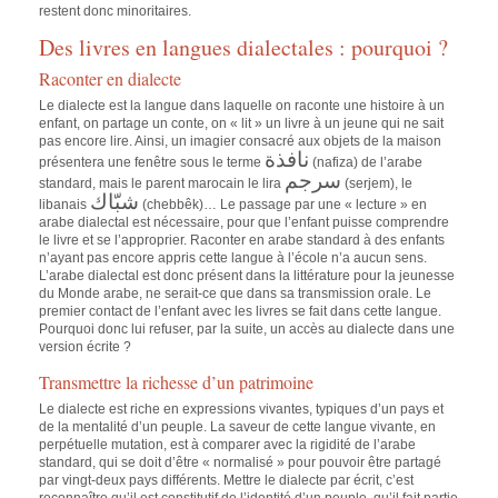
restent donc minoritaires.
Des livres en langues dialectales : pourquoi ?
Raconter en dialecte
Le dialecte est la langue dans laquelle on raconte une histoire à un
enfant, on partage un conte, on « lit » un livre à un jeune qui ne sait
pas encore lire. Ainsi, un imagier consacré aux objets de la maison
نافذة
présentera une fenêtre sous le terme
(nafiza) de l’arabe
سرجم
standard, mais le parent marocain le lira
(serjem), le
شبّاك
libanais
(chebbêk)… Le passage par une « lecture » en
arabe dialectal est nécessaire, pour que l’enfant puisse comprendre
le livre et se l’approprier. Raconter en arabe standard à des enfants
n’ayant pas encore appris cette langue à l’école n’a aucun sens.
L’arabe dialectal est donc présent dans la littérature pour la jeunesse
du Monde arabe, ne serait-ce que dans sa transmission orale. Le
premier contact de l’enfant avec les livres se fait dans cette langue.
Pourquoi donc lui refuser, par la suite, un accès au dialecte dans une
version écrite ?
Transmettre la richesse d’un patrimoine
Le dialecte est riche en expressions vivantes, typiques d’un pays et
de la mentalité d’un peuple. La saveur de cette langue vivante, en
perpétuelle mutation, est à comparer avec la rigidité de l’arabe
standard, qui se doit d’être « normalisé » pour pouvoir être partagé
par vingt-deux pays différents. Mettre le dialecte par écrit, c’est