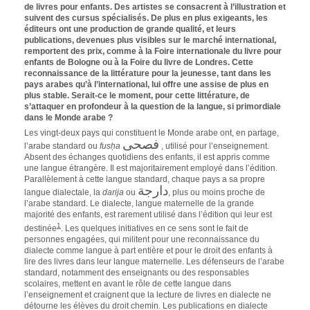
de livres pour enfants. Des artistes se consacrent à l’illustration et
suivent des cursus spécialisés. De plus en plus exigeants, les
éditeurs ont une production de grande qualité, et leurs
publications, devenues plus visibles sur le marché international,
remportent des prix, comme à la Foire internationale du livre pour
enfants de Bologne ou à la Foire du livre de Londres. Cette
reconnaissance de la littérature pour la jeunesse, tant dans les
pays arabes qu’à l’international, lui offre une assise de plus en
plus stable. Serait-ce le moment, pour cette littérature, de
s’attaquer en profondeur à la question de la langue, si primordiale
dans le Monde arabe ?
Les vingt-deux pays qui constituent le Monde arabe ont, en partage,
فصحى
l’arabe standard ou
fusḥa
, utilisé pour l’enseignement.
Absent des échanges quotidiens des enfants, il est appris comme
une langue étrangère. Il est majoritairement employé dans l’édition.
Parallèlement à cette langue standard, chaque pays a sa propre
دارجة
langue dialectale, la
darija
ou
, plus ou moins proche de
l’arabe standard.
Le dialecte, langue maternelle de la grande
majorité des enfants, est rarement utilisé dans l’édition qui leur est
1
destinée
. Les quelques initiatives en ce sens sont le fait de
personnes engagées, qui militent pour une reconnaissance du
dialecte comme langue à part entière et pour le droit des enfants à
lire des livres dans leur langue maternelle. Les défenseurs de l’arabe
standard, notamment des enseignants ou des responsables
scolaires, mettent en avant le rôle de cette langue dans
l’enseignement et craignent que la lecture de livres en dialecte ne
détourne les élèves du droit chemin. Les publications en dialecte