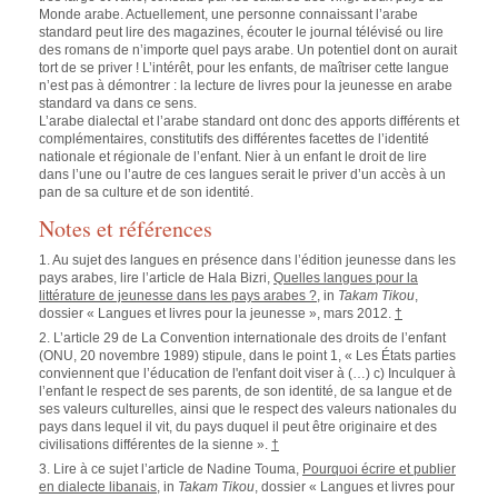
Monde arabe. Actuellement, une personne connaissant l’arabe
standard peut lire des magazines, écouter le journal télévisé ou lire
des romans de n’importe quel pays arabe. Un potentiel dont on aurait
tort de se priver ! L’intérêt, pour les enfants, de maîtriser cette langue
n’est pas à démontrer : la lecture de livres pour la jeunesse en arabe
standard va dans ce sens.
L’arabe dialectal et l’arabe standard ont donc des apports différents et
complémentaires, constitutifs des différentes facettes de l’identité
nationale et régionale de l’enfant. Nier à un enfant le droit de lire
dans l’une ou l’autre de ces langues serait le priver d’un accès à un
pan de sa culture et de son identité.
Notes et références
1. Au sujet des langues en présence dans l’édition jeunesse dans les
pays arabes, lire l’article de Hala Bizri,
Quelles langues pour la
littérature de jeunesse dans les pays arabes ?
, in
Takam Tikou
,
dossier « Langues et livres pour la jeunesse », mars 2012.
†
2. L’article 29 de La Convention internationale des droits de l’enfant
(ONU, 20 novembre 1989) stipule, dans le point 1, « Les États parties
conviennent que l’éducation de l'enfant doit viser à (…) c) Inculquer à
l’enfant le respect de ses parents, de son identité, de sa langue et de
ses valeurs culturelles, ainsi que le respect des valeurs nationales du
pays dans lequel il vit, du pays duquel il peut être originaire et des
civilisations différentes de la sienne ».
†
3. Lire à ce sujet l’article de Nadine Touma,
Pourquoi écrire et publier
en dialecte libanais
, in
Takam Tikou
, dossier « Langues et livres pour