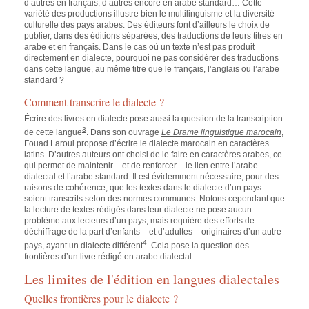
d’autres en français, d’autres encore en arabe standard… Cette
variété des productions illustre bien le multilinguisme et la diversité
culturelle des pays arabes. Des éditeurs font d’ailleurs le choix de
publier, dans des éditions séparées, des traductions de leurs titres en
arabe et en français. Dans le cas où un texte n’est pas produit
directement en dialecte, pourquoi ne pas considérer des traductions
dans cette langue, au même titre que le français, l’anglais ou l’arabe
standard ?
Comment transcrire le dialecte ?
Écrire des livres en dialecte pose aussi la question de la transcription
3
de cette langue
. Dans son ouvrage
Le Drame linguistique marocain
,
Fouad Laroui propose d’écrire le dialecte marocain en caractères
latins. D’autres auteurs ont choisi de le faire en caractères arabes, ce
qui permet de maintenir – et de renforcer – le lien entre l’arabe
dialectal et l’arabe standard. Il est évidemment nécessaire, pour des
raisons de cohérence, que les textes dans le dialecte d’un pays
soient transcrits selon des normes communes. Notons cependant que
la lecture de textes rédigés dans leur dialecte ne pose aucun
problème aux lecteurs d’un pays, mais requière des efforts de
déchiffrage de
la part d’enfants – et d’adultes – originaires d’un autre
4
pays, ayant un dialecte différent
. Cela pose la question des
frontières d’un livre rédigé en arabe dialectal.
Les limites de l'édition en langues dialectales
Quelles frontières pour le dialecte ?