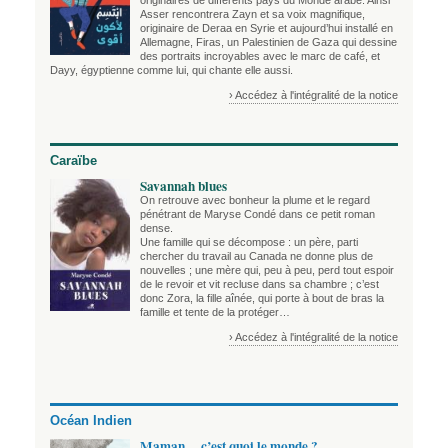
originaires de différents pays du Monde arabe. Ainsi
Asser rencontrera Zayn et sa voix magnifique,
originaire de Deraa en Syrie et aujourd’hui installé en
Allemagne, Firas, un Palestinien de Gaza qui dessine
des portraits incroyables avec le marc de café, et
Dayy, égyptienne comme lui, qui chante elle aussi.
› Accédez à l'intégralité de la notice
Caraïbe
Savannah blues
On retrouve avec bonheur la plume et le regard
pénétrant de Maryse Condé dans ce petit roman
dense.
Une famille qui se décompose : un père, parti
chercher du travail au Canada ne donne plus de
nouvelles ; une mère qui, peu à peu, perd tout espoir
de le revoir et vit recluse dans sa chambre ; c’est
donc Zora, la fille aînée, qui porte à bout de bras la
famille et tente de la protéger…
› Accédez à l'intégralité de la notice
Océan Indien
Maman… c’est quoi le monde ?