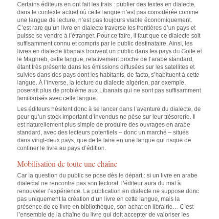
Certains éditeurs en ont fait les frais : publier des textes en dialecte,
dans le contexte actuel où cette langue n’est pas considérée comme
une langue de lecture, n’est pas toujours viable économiquement.
C’est rare qu’un livre en dialecte traverse les frontières d’un pays et
puisse se vendre à l’étranger. Pour ce faire, il faut que ce dialecte soit
suffisamment connu et compris par le public destinataire. Ainsi, les
livres en dialecte libanais trouvent un public dans les pays du Golfe et
le Maghreb, cette langue, relativement proche de l’arabe standard,
étant très présente dans les émissions diffusées sur les satellites et
suivies dans des pays dont les habitants, de facto, s’habituent à cette
langue. À l’inverse, la lecture du dialecte algérien, par exemple,
poserait plus de problème aux Libanais qui ne sont pas suffisamment
familiarisés avec cette langue.
Les éditeurs hésitent donc à se lancer dans l’aventure du dialecte, de
peur qu’un stock important d’invendus ne pèse sur leur trésorerie. Il
est naturellement plus simple de produire des ouvrages en arabe
standard, avec des lecteurs potentiels – donc un marché – situés
dans vingt-deux pays, que de le faire en une langue qui risque de
confiner le livre au pays d’édition.
Mobilisation de toute une chaîne
Car la question du public se pose dès le départ : si un livre en arabe
dialectal ne rencontre pas son lectorat, l’éditeur aura du mal à
renouveler l’expérience. La publication en dialecte ne suppose donc
pas uniquement la création d’un livre en cette langue, mais la
présence de ce livre en bibliothèque, son achat en librairie… C’est
l’ensemble de la chaîne du livre qui doit accepter de valoriser les