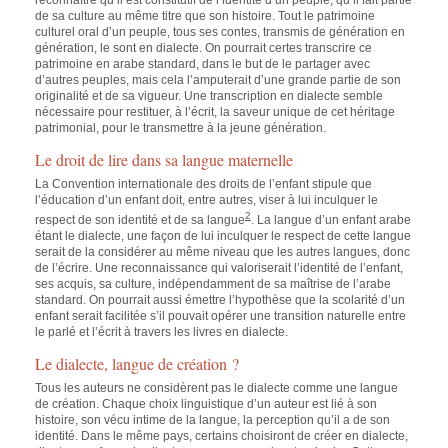
reconnaître qu’il est constitutif de l’identité d’un peuple, qu’il fait partie
de sa culture au même titre que son histoire. Tout le patrimoine
culturel oral d’un peuple, tous ses contes, transmis de génération en
génération, le sont en dialecte. On pourrait certes transcrire ce
patrimoine en arabe standard, dans le but de le partager avec
d’autres peuples, mais cela l’amputerait d’une grande partie de son
originalité et de sa vigueur. Une transcription en dialecte semble
nécessaire pour restituer, à l’écrit, la saveur unique de cet héritage
patrimonial, pour le transmettre à la jeune génération.
Le droit de lire dans sa langue maternelle
La Convention internationale des droits de l’enfant stipule que
l’éducation d’un enfant doit, entre autres, viser à lui inculquer le
2
respect de son identité et de sa langue
. La langue d’un enfant arabe
étant le dialecte, une façon de lui inculquer le respect de cette langue
serait de la considérer au même niveau que les autres langues, donc
de l’écrire. Une reconnaissance qui valoriserait l’identité de l’enfant,
ses acquis, sa culture, indépendamment de sa maîtrise de l’arabe
standard. On pourrait aussi émettre l’hypothèse que la scolarité d’un
enfant serait facilitée s’il pouvait opérer une transition naturelle entre
le parlé et l’écrit à travers les livres en dialecte.
Le dialecte, langue de création ?
Tous les auteurs ne considèrent pas le dialecte comme une langue
de création. Chaque choix linguistique d’un auteur est lié à son
histoire, son vécu intime de la langue, la perception qu’il a de son
identité. Dans le même pays, certains choisiront de créer en dialecte,