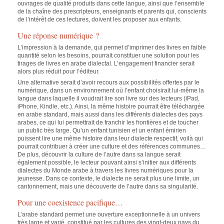
ouvrages de qualité produits dans cette langue, ainsi que l’ensemble
de la chaîne des prescripteurs, enseignants et parents qui, conscients
de l’intérêt de ces lectures, doivent les proposer aux enfants.
Une réponse numérique ?
L’impression à la demande, qui permet d’imprimer des livres en faible
quantité selon les besoins, pourrait constituer une solution pour les
tirages de livres en arabe dialectal. L’engagement financier serait
alors plus réduit pour l’éditeur.
Une alternative serait d’avoir recours aux possibilités offertes par le
numérique, dans un environnement où l’enfant choisirait lui-même la
langue dans laquelle il voudrait lire son livre sur des lecteurs (iPad,
iPhone, Kindle, etc.). Ainsi, la même histoire pourrait être téléchargée
en arabe standard, mais aussi dans les différents dialectes des pays
arabes, ce qui lui permettrait de franchir les frontières et de toucher
un public très large. Qu’un enfant tunisien et un enfant émirien
puissent lire une même histoire dans leur dialecte respectif, voilà qui
pourrait contribuer à créer une culture et des références communes…
De plus, découvrir la culture de l’autre dans sa langue serait
également possible, le lecteur pouvant ainsi s’initier aux différents
dialectes du Monde arabe à travers les livres numériques pour la
jeunesse. Dans ce contexte, le dialecte ne serait plus une limite, un
cantonnement, mais une découverte de l’autre dans sa singularité.
Pour une coexistence pacifique…
L’arabe standard permet une ouverture exceptionnelle à un univers
très large et varié, constitué par les cultures des vingt-deux pays du