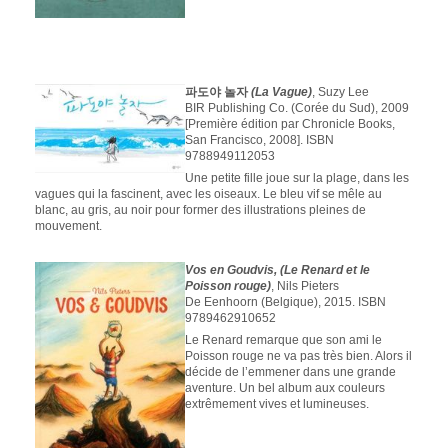
파도야 놀자
(La Vague)
, Suzy Lee
BIR Publishing Co. (Corée du Sud), 2009
[Première édition par Chronicle Books,
San Francisco, 2008]. ISBN
9788949112053
Une petite fille joue sur la plage, dans les
vagues qui la fascinent, avec les oiseaux. Le bleu vif se mêle au
blanc, au gris, au noir pour former des illustrations pleines de
mouvement.
Vos en Goudvis, (Le Renard et le
Poisson rouge)
, Nils Pieters
De Eenhoorn (Belgique), 2015. ISBN
9789462910652
Le Renard remarque que son ami le
Poisson rouge ne va pas très bien. Alors il
décide de l’emmener dans une grande
aventure. Un bel album aux couleurs
extrêmement vives et lumineuses.