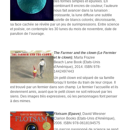
des formes simples et épurées. En
combinant 8 encres de couleur, l’auteure
nous fait avancer dans la lunaison :
croissante, la lune diffuse une subtile
palette de blancs colorés; décroissante,
sa face cachée se révèle par un jeu de surimpressions. Entre science
et poésie, on contemple les 30 lunes du mois de novembre, date de
parution de l’ouvrage.
The Farmer and the clown (Le Fermier
et le clown)
, Marla Frazee
Beach Lane Book (Etats-Unis
d'Amérique), 2014. ISBN 978-
1442497443
Un petit clown est séparé de sa famille
lorsqu’il tombe du train de leur cirque. Il
est trouvé par un fermier dans son champ. Le fermier l’accueille et ils
deviennent amis, avant que le petit clown ne soit retrouvé par les
siens. Des images très expressives, où les personnages font penser
à des mimes.
Flotsam (Epave)
, David Wiesner
Clarion Books (Etats-Unis d'Amérique),
2006. ISBN 978-0618194575
Un garçon passionné de science se rend