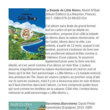
La Balade de Little Momo
, Moniri M’Baé
Zébulo Éditions (La Réunion, France),
2017. ISBN 979-10-96163-014
Cet album sans texte de grand format,
tout en carton et qui se déplie en
accordéon, propose d’un côté la balade
de Momo dans la nature réunionaise, et
de l’autre, Momo dans la ville. Les
enfants, à partir de 12 mois, auquel il est
destiné, pourront s’entourer du livre une
fois positionné debout et être comme à
l’intérieur d’une cabane. Ils pourront
également jouer avec le livre une fois
déplié, et s’en servir comme d’un décor, un livre frise. L’auteur
dessine magnifiquement la nature réunionnaise et c’est en noir et
blanc qu’il le fait. Son personnage « Little Momo » s’y balade entouré
des animaux de l’île. Nous en voyons certains au premier coup d’œil
car ils sont en couleurs, mais il y en a beaucoup plus en noir et blanc
qu’il faut chercher dans tout l’album. Le livre comprend quatre trous
qui sont comme les fenêtres de la cabane. Côté ville, l’enfant devra
retrouver le petit personnage « Little Momo ».
Barcelona (Barcelone)
, David Pintor
Kalandraka (Espagne), 2015. ISBN