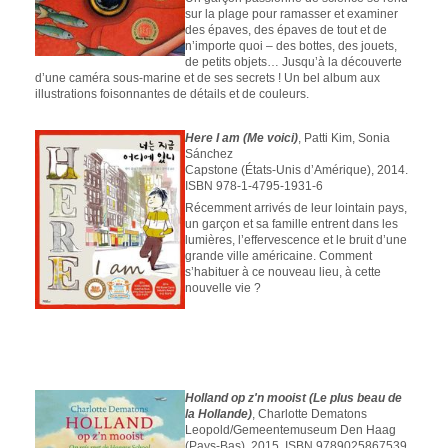
sur la plage pour ramasser et examiner
des épaves, des épaves de tout et de
n’importe quoi – des bottes, des jouets,
de petits objets… Jusqu’à la découverte
d’une caméra sous-marine et de ses secrets ! Un bel album aux
illustrations foisonnantes de détails et de couleurs.
Here I am (Me voici)
, Patti Kim, Sonia
Sánchez
Capstone (États-Unis d’Amérique), 2014.
ISBN 978-1-4795-1931-6
Récemment arrivés de leur lointain pays,
un garçon et sa famille entrent dans les
lumières, l’effervescence et le bruit d’une
grande ville américaine. Comment
s’habituer à ce nouveau lieu, à cette
nouvelle vie ?
Holland op z'n mooist (Le plus beau de
la Hollande)
, Charlotte Dematons
Leopold/Gemeentemuseum Den Haag
(Pays-Bas), 2015. ISBN 9789025867539