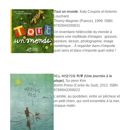
Tout un monde
, Katy Couprie et Antonin
Louchard
Thierry Magnier (France), 1999. ISBN
9782844200631
Un inventaire hétéroclite du monde à
travers une multitude d'images : gravure,
peinture, dessin, photographie, image
numérique... À regarder dans n'importe
quel sens et dans n'importe quel ordre !
어느 바닷가의 하루
(Une journée à la
plage)
, Su-yeon Kim
Borim Press (Corée du Sud), 2012. ISBN
9788943309022
L’amitié, au quotidien, entre un pêcheur et
un petit chien, qui vont ensemble à la mer,
chaque matin.