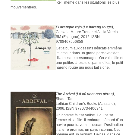
l'œil, même dans les situations les plus
mouvementées.
El arenque rojo (Le hareng rouge)
,
Gonzalo Moure Trenor et Alicia Varela
SM (Espagne), 2012. ISBN
9788467556858
Cet album aux dessins délicats emmène
le lecteur dans un grand parc avec des
dizaines de personnages. On voit mille et
une petites choses, et parmi elles, le petit
hareng rouge qui nous fait signe.
The Arrival (Là où vont nos pères)
,
Shaun Tan
Lothian Children’s Books (Australie),
2006. ISBN 9780734406941
Un homme fait sa valise. Il quitte sa
femme et sa fille. Il embarque à bord d'un
navire pour traverser l'océan. Destination
: la terre promise, un pays inconnu. Cet
homme est un migrant. Là-bas, dans ce