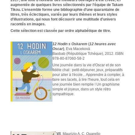
2017, une liste d’honneur des meilleurs ouvrages a été créée, ici
augmentée de quelques livres sélectionnés par l’équipe de
Takam
Tikou
. L’ensemble forme une bibliographie d’une quarantaine de
titres, très éclectiques, variés par leurs thèmes et leurs styles
d’illustrations, qui nous font découvrir une multitude d'univers
racontés en images.
Cette sélection est classée par ordre alphabétique de titre.
12 Hodin s Oskarem
(
12 heures avec
Oscar
)
, Eva Maceková
Baobab (République Tchèque), 2012. ISBN
978-80-87060-58-2
Une journée dans la vie d'Oscar et de son
fidèle chat : petit-déjeuner, jeux, préparatifs
pour aller à l'école... Apprendre à compter, à
faire ses lacets, à lire l'heure, tout cela en
une journée bien remplie ! Un graphisme
simple et joyeux, dans un style rétro
sympathique.
'45
, Maurizio A. C. Quarello