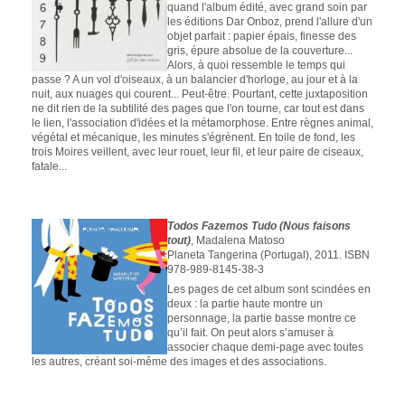
quand l'album édité, avec grand soin par
les éditions Dar Onboz, prend l'allure d'un
objet parfait : papier épais, finesse des
gris, épure absolue de la couverture...
Alors, à quoi ressemble le temps qui
passe ? A un vol d'oiseaux, à un balancier d'horloge, au jour et à la
nuit, aux nuages qui courent... Peut-être. Pourtant, cette juxtaposition
ne dit rien de la subtilité des pages que l'on tourne, car tout est dans
le lien, l'association d'idées et la métamorphose. Entre règnes animal,
végétal et mécanique, les minutes s'égrènent. En toile de fond, les
trois Moires veillent, avec leur rouet, leur fil, et leur paire de ciseaux,
fatale...
Todos Fazemos Tudo (Nous faisons
tout)
, Madalena Matoso
Planeta Tangerina (Portugal), 2011. ISBN
978-989-8145-38-3
Les pages de cet album sont scindées en
deux : la partie haute montre un
personnage, la partie basse montre ce
qu’il fait. On peut alors s’amuser à
associer chaque demi-page avec toutes
les autres, créant soi-même des images et des associations.