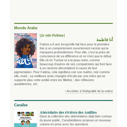
Monde Arabe
[Je suis Fatima]
أنا فاطمة
Fatima a 6 ans lorsqu’elle fait face pour la première
fois à un comportement ouvertement raciste qui la
marquera profondément. Pour elle, c’est la prise de
conscience de sa différence et ce n’est que le début.
Elle vit en Tunisie et a la peau noire, comme
beaucoup d’autres de ses compatriotes qui font face
à un racisme décomplexé à cause de leur
pigmentation. Pour Fatima, cela signifiera voir son maître, noir comme
elle, muté ; sa meilleure amie changée d’école par une mère qui ne
supporte plus cette amitié entre les fillettes ; des réflexions
quotidiennes, etc.
› Accédez à l'intégralité de la notice
Caraïbe
Abécédaire des rivières des Antilles
Dans la collection des abécédaires déjà bien connue
du jeune public, Caraïbéditions propose un nouveau
volume en prise avec les questions