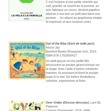
C’est l’histoire d’une petite chenille qui
naît, grandit, se nourrit de la pomme, en
sort, fabrique un cocon, devient papillon,
dépose à son tour un petit œuf dans une
pomme… Un album au graphisme simple
et expressif, et aux couleurs vives.
Out of the Blue (Sorti de nulle part)
,
Alison Jay
Barefoot Books (Royaume-Uni), 2014.
ISBN 978-1782850427
Un petit garçon et une petite fille
découvrent un poulpe géant échoué sur
la plage. Avec l’aide d’autres créatures
marines, ils poussent et tirent le poulpe
jusqu’à la mer. De belles illustrations
colorées, expressives et fines.
Over Under (Dessus-dessous)
, Lars Bo
Peterson
Carlsen (Danemark), 2016. ISBN