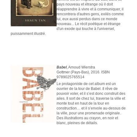
pays nouveau et étrange où il doit
réapprendre à vivre et à communiquer, il
rencontrera d'autres gens, exilés comme
lui, eux aussi perdus dans ce monde
nouveau... Le récit poétique et étrange
d'un exode qui touche à l'universel,
puissamment illustré.
Babel
, Arnoud Wierstra
Gottmer (Pays-Bas), 2016. ISBN
9789025765514
Le protagoniste de cet album est un
ouvrier de la tour de Babel. Il rêve de
pouvoir voler, et il s’est donc construit des
ailes. Il sort de chez lui, traverse la ville et
monte tout en haut de la tour en
construction… et il s’envole au-dessus de
la ville, pour une promenade originale.
Des illustrations au crayon, en noir et
blanc, pleines de détails.