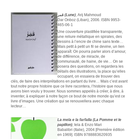
قمر
(Lune)
, Arij Mahmoud
Dar Onboz (Liban), 2006. ISBN 9953-
465-06-1
Une couverture plastifiée transparente,
une reliure métallique en spirales, des
dessins à l’encre de chine sans texte…
Mais petit à petit un fil se devine, un lien
apparaît. On pourra parler alors d’amour,
de différence, de miracle, de
communauté, de haine, de vie… On se
posera des questions, on regardera les
détails des illustrations, la place qu’elles
occupant, on essaiera de trouver des
clés, de faire des interprétations en partant du livre… Mais c’est avant
tout notre propre histoire que ce livre racontera, l’histoire que nous
avons bien voulu y trouver. Nous sommes appelés à créer, à dire, à
inventer, à expliquer à notre façon ce bout de notre monde qu’est ce
livre d’images. Une création qui se renouvellera avec chaque
lecteur…
La mela e la farfalla (La Pomme et le
papillon)
, Iela & Enzo Mari
Babalibri (Italie), 2004 [Première édition
en 1969]. ISBN 9788883620935