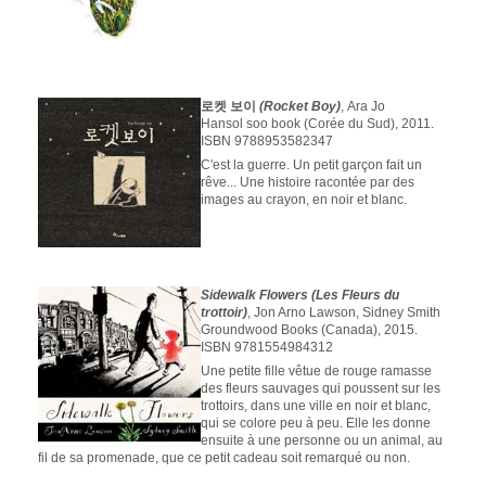
로켓 보이
(Rocket Boy)
, Ara Jo
Hansol soo book (Corée du Sud), 2011.
ISBN 9788953582347
C'est la guerre. Un petit garçon fait un
rêve... Une histoire racontée par des
images au crayon, en noir et blanc.
Sidewalk Flowers (Les Fleurs du
trottoir)
, Jon Arno Lawson, Sidney Smith
Groundwood Books (Canada), 2015.
ISBN 9781554984312
Une petite fille vêtue de rouge ramasse
des fleurs sauvages qui poussent sur les
trottoirs, dans une ville en noir et blanc,
qui se colore peu à peu. Elle les donne
ensuite à une personne ou un animal, au
fil de sa promenade, que ce petit cadeau soit remarqué ou non.