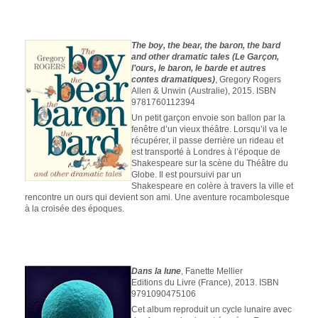
The boy, the bear, the baron, the bard
and other dramatic tales (Le Garçon,
l’ours, le baron, le barde et autres
contes dramatiques)
, Gregory Rogers
Allen & Unwin (Australie), 2015. ISBN
9781760112394
Un petit garçon envoie son ballon par la
fenêtre d’un vieux théâtre. Lorsqu’il va le
récupérer, il passe derrière un rideau et
est transporté à Londres à l’époque de
Shakespeare sur la scène du Théâtre du
Globe. Il est poursuivi par un
Shakespeare en colère à travers la ville et
rencontre un ours qui devient son ami. Une aventure rocambolesque
à la croisée des époques.
Dans la lune
, Fanette Mellier
Editions du Livre (France), 2013. ISBN
9791090475106
Cet album reproduit un cycle lunaire avec