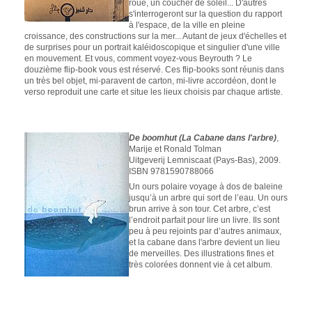
roue, un coucher de soleil... D'autres
s'interrogeront sur la question du rapport
à l'espace, de la ville en pleine
croissance, des constructions sur la mer... Autant de jeux d'échelles et
de surprises pour un portrait kaléidoscopique et singulier d'une ville
en mouvement. Et vous, comment voyez-vous Beyrouth ? Le
douzième flip-book vous est réservé. Ces flip-books sont réunis dans
un très bel objet, mi-paravent de carton, mi-livre accordéon, dont le
verso reproduit une carte et situe les lieux choisis par chaque artiste.
De boomhut (La Cabane dans l'arbre)
,
Marije et Ronald Tolman
Uitgeverij Lemniscaat (Pays-Bas), 2009.
ISBN 9781590788066
Un ours polaire voyage à dos de baleine
jusqu’à un arbre qui sort de l’eau. Un ours
brun arrive à son tour. Cet arbre, c’est
l’endroit parfait pour lire un livre. Ils sont
peu à peu rejoints par d’autres animaux,
et la cabane dans l'arbre devient un lieu
de merveilles. Des illustrations fines et
très colorées donnent vie à cet album.