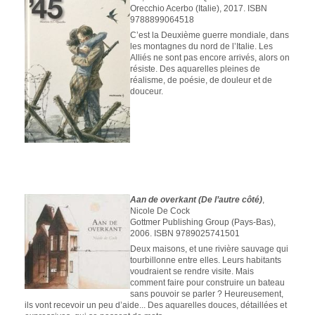
Orecchio Acerbo (Italie), 2017. ISBN
9788899064518
C’est la Deuxième guerre mondiale, dans
les montagnes du nord de l’Italie. Les
Alliés ne sont pas encore arrivés, alors on
résiste. Des aquarelles pleines de
réalisme, de poésie, de douleur et de
douceur.
Aan de overkant
(De l’autre côté)
,
Nicole De Cock
Gottmer Publishing Group (Pays-Bas),
2006. ISBN 9789025741501
Deux maisons, et une rivière sauvage qui
tourbillonne entre elles. Leurs habitants
voudraient se rendre visite. Mais
comment faire pour construire un bateau
sans pouvoir se parler ? Heureusement,
ils vont recevoir un peu d’aide... Des aquarelles douces, détaillées et