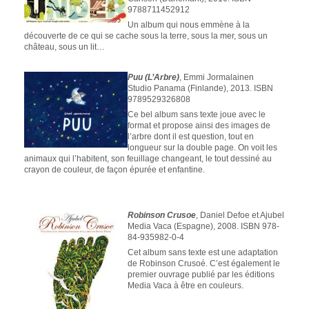
9788711452912
Un album qui nous emmène à la
découverte de ce qui se cache sous la terre, sous la mer, sous un
château, sous un lit…
Puu (L’Arbre)
, Emmi Jormalainen
Studio Panama (Finlande), 2013. ISBN
9789529326808
Ce bel album sans texte joue avec le
format et propose ainsi des images de
l’arbre dont il est question, tout en
longueur sur la double page. On voit les
animaux qui l’habitent, son feuillage changeant, le tout dessiné au
crayon de couleur, de façon épurée et enfantine.
Robinson Crusoe
, Daniel Defoe et Ajubel
Media Vaca (Espagne), 2008. ISBN 978-
84-935982-0-4
Cet album sans texte est une adaptation
de Robinson Crusoé. C’est également le
premier ouvrage publié par les éditions
Media Vaca à être en couleurs.