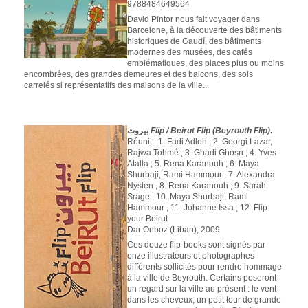
9788484649564
David Pintor nous fait voyager dans
Barcelone, à la découverte des bâtiments
historiques de Gaudí, des bâtiments
modernes des musées, des cafés
emblématiques, des places plus ou moins
encombrées, des grandes demeures et des balcons, des sols
carrelés si représentatifs des maisons de la ville...
بيروت
Flip / Beirut Flip (Beyrouth Flip)
.
Réunit : 1. Fadi Adleh ; 2. Georgi Lazar,
Rajwa Tohmé ; 3. Ghadi Ghosn ; 4. Yves
Atalla ; 5. Rena Karanouh ; 6. Maya
Shurbaji, Rami Hammour ; 7. Alexandra
Nysten ; 8. Rena Karanouh ; 9. Sarah
Srage ; 10. Maya Shurbaji, Rami
Hammour ; 11. Johanne Issa ; 12. Flip
your Beirut
Dar Onboz (Liban), 2009
Ces douze flip-books sont signés par
onze illustrateurs et photographes
différents sollicités pour rendre hommage
à la ville de Beyrouth. Certains poseront
un regard sur la ville au présent : le vent
dans les cheveux, un petit tour de grande