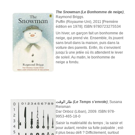
The Snowman (Le Bonhomme de neige)
,
Raymond Briggs.
Puffin (Royaume-Uni), 2011 [Première
édition en 1978]. ISBN 9780723275534
Un hiver, un garçon fait un bonhomme de
neige, qui prend vie. Ensemble, ils jouent
sans bruit dans la maison, puis dans la
voiture des parents. Enfin, ils s’envolent
jusqu’à une jetée où ils attendent le lever
de soleil. Au matin, le bonhomme de
neige a fondu.
طار الوقت
(Le Temps s'envole)
, Susana
Reisman
Dar Onboz (Liban), 2009. ISBN 978-
9953-465-18-0
Saisir la matérialité du temps ; la saisir et
pour autant, rendre sa fuite palpable ; est-
il plus beau défi ? Difficilement, surtout