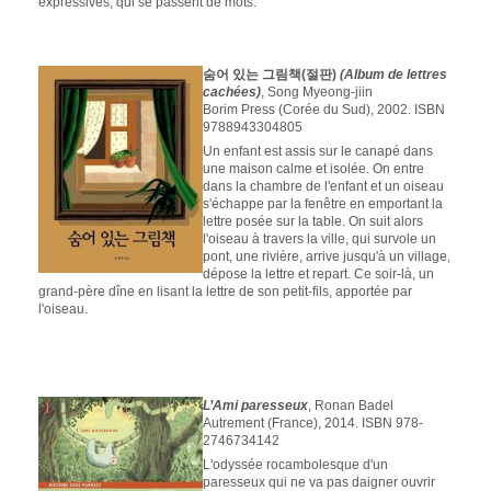
expressives, qui se passent de mots.
숨어 있는 그림책(절판)
(Album de lettres
cachées)
, Song Myeong-jiin
Borim Press (Corée du Sud), 2002. ISBN
9788943304805
Un enfant est assis sur le canapé dans
une maison calme et isolée. On entre
dans la chambre de l'enfant et un oiseau
s'échappe par la fenêtre en emportant la
lettre posée sur la table. On suit alors
l'oiseau à travers la ville, qui survole un
pont, une rivière, arrive jusqu'à un village,
dépose la lettre et repart. Ce soir-là, un
grand-père dîne en lisant la lettre de son petit-fils, apportée par
l'oiseau.
L’Ami paresseux
, Ronan Badel
Autrement (France), 2014. ISBN 978-
2746734142
L'odyssée rocambolesque d'un
paresseux qui ne va pas daigner ouvrir