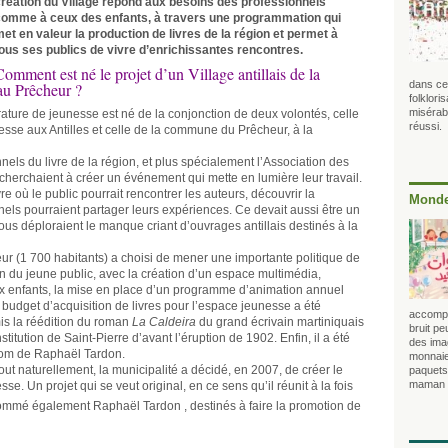
réation du Village répond aux besoins des professionnels
comme à ceux des enfants, à travers une programmation qui
et en valeur la production de livres de la région et permet à
ous ses publics de vivre d’enrichissantes rencontres.
Comment est né le projet d’un Village antillais de la
dans ce
 au Prêcheur ?
folklori
misérabi
ttérature de jeunesse est né de la conjonction de deux volontés, celle
réussi.
esse aux Antilles et celle de la commune du Prêcheur, à la
els du livre de la région, et plus spécialement l’Association des
cherchaient à créer un événement qui mette en lumière leur travail.
re où le public pourrait rencontrer les auteurs, découvrir la
Monde
onnels pourraient partager leurs expériences. Ce devait aussi être un
ous déploraient le manque criant d’ouvrages antillais destinés à la
r (1 700 habitants) a choisi de mener une importante politique de
n du jeune public, avec la création d’un espace multimédia,
x enfants, la mise en place d’un programme d’animation annuel
e budget d’acquisition de livres pour l’espace jeunesse a été
accompag
is la réédition du roman
La Caldeira
du grand écrivain martiniquais
bruit pe
itution de Saint-Pierre d’avant l’éruption de 1902. Enfin, il a été
des imag
nom de Raphaël Tardon.
monnaie
ut naturellement, la municipalité a décidé, en 2007, de créer le
paquets 
maman qu
sse. Un projet qui se veut original, en ce sens qu’il réunit à la fois
ommé également Raphaël Tardon , destinés à faire la promotion de