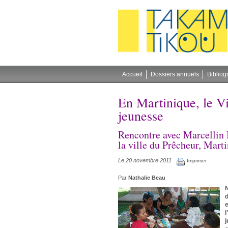
Gestion des cookies
Accueil
Dossiers annuels
Bibliog
En Martinique, le Vil
jeunesse
Rencontre avec Marcellin B
la ville du Prêcheur, Mart
Le 20 novembre 2011
Imprimer
Par
Nathalie Beau
d
e
l
j