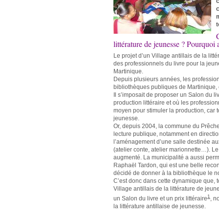
c
m
t
littérature de jeunesse ? Pourquoi
Le projet d’un Village antillais de la li
des professionnels du livre pour la jeun
Martinique.
Depuis plusieurs années, les professionn
bibliothèques publiques de Martinique, 
Il s’imposait de proposer un Salon du liv
production littéraire et où les professi
moyen pour stimuler la production, car t
jeunesse.
Or, depuis 2004, la commune du Prêcheu
lecture publique, notamment en directio
l’aménagement d’une salle destinée au
(atelier conte, atelier marionnette…). L
augmenté. La municipalité a aussi perm
Raphaël Tardon, qui est une belle reconst
décidé de donner à la bibliothèque le 
C’est donc dans cette dynamique que, to
Village antillais de la littérature de
jeune
1
un Salon du livre et un prix littéraire
, n
la littérature antillaise de jeunesse.