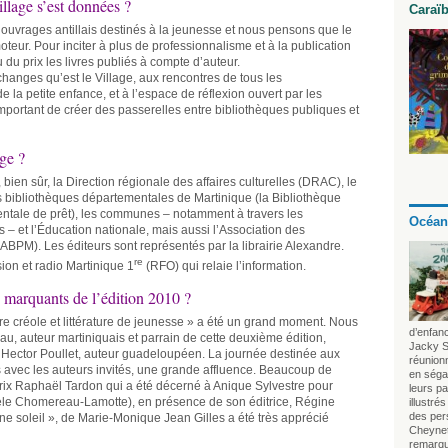
illage s’est données ?
Caraï
d’ouvrages antillais destinés à la jeunesse et nous pensons que le
eur. Pour inciter à plus de professionnalisme et à la publication
du prix les livres publiés à compte d’auteur.
anges qu’est le Village, aux rencontres de tous les
de la petite enfance, et à l’espace de réflexion ouvert par les
 important de créer des passerelles entre bibliothèques publiques et
age ?
t, bien sûr, la Direction régionale des affaires culturelles (DRAC), le
es bibliothèques départementales de Martinique (la Bibliothèque
ntale de prêt), les communes – notamment à travers les
Océan
 – et l’Éducation nationale, mais aussi l’Association des
ABPM). Les éditeurs sont représentés par la librairie Alexandre.
re
sion et radio Martinique 1
(RFO) qui relaie l’information.
s marquants de l’édition 2010 ?
re créole et littérature de jeunesse » a été un grand moment. Nous
d’enfan
, auteur martiniquais et parrain de cette deuxième édition,
Jacky S
et Hector Poullet, auteur guadeloupéen. La journée destinée aux
réunionn
 avec les auteurs invités, une grande affluence. Beaucoup de
en séga
rix Raphaël Tardon qui a été décerné à Anique Sylvestre pour
leurs p
hèle Chomereau-Lamotte), en présence de son éditrice, Régine
illustré
des per
ine soleil », de Marie-Monique Jean Gilles a été très apprécié
Cheynet
remarqua