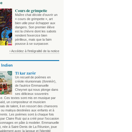
be
Cours de grimpette
Maître chat décide d’ouvrir un
« cours de grimpette », art
bien utile pour échapper aux
dangers. Son premier élève
est la chèvre dont les sabots
rendent l’exercice bien
périlleux, mais que la faim
pousse à se surpasser.
› Accédez à l'intégralité de la notice
 Indien
Ti kar zarör
Un recueil de poèmes en
créole réunionnais (
fonnkèr
),
de l’autrice Emmanuelle
Cheynet qui nous plonge dans
ses délicieux souvenirs
ce. Ces textes sont mis en musique par
aïd, un compositeur et musicien
ais de talent, il en ressort des chansons
 ou maloya destinées aux enfants et à
arents. Les poèmes sont à chaque fois
s par Claire Ruiz qui a créé pour l’occasion
sonnages en pâte à modeler. Emmanuelle
, née à Saint-Denis de La Réunion, joue
blement avec la langue et l’identité