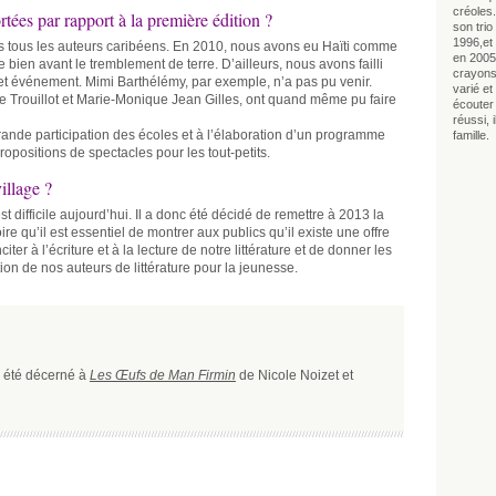
créoles.
tées par rapport à la première édition ?
son tri
1996,et 
s tous les auteurs caribéens. En 2010, nous avons eu Haïti comme
en 2005 
se bien avant le tremblement de terre. D’ailleurs, nous avons failli
crayons
t événement. Mimi Barthélémy, par exemple, n’a pas pu venir.
varié et 
e Trouillot et Marie-Monique Jean Gilles, ont quand même pu faire
écouter 
réussi,
rande participation des écoles et à l’élaboration d’un programme
famille.
opositions de spectacles pour les tout-petits.
illage ?
 difficile aujourd’hui. Il a donc été décidé de remettre à 2013 la
re qu’il est essentiel de montrer aux publics qu’il existe une offre
iter à l’écriture et à la lecture de notre littérature et de donner les
ion de nos auteurs de littérature pour la jeunesse.
a été décerné à
Les Œufs de Man Firmin
de Nicole Noizet et