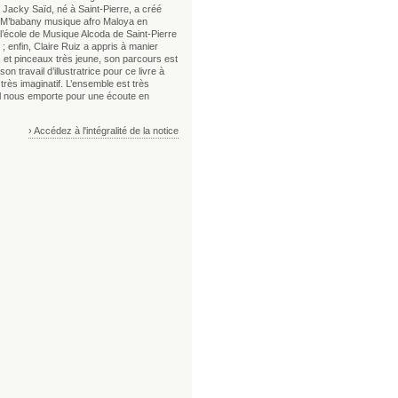
 Jacky Saïd, né à Saint-Pierre, a créé
o M’babany musique afro Maloya en
l’école de Musique Alcoda de Saint-Pierre
; enfin, Claire Ruiz a appris à manier
 et pinceaux très jeune, son parcours est
son travail d’illustratrice pour ce livre à
très imaginatif. L’ensemble est très
 il nous emporte pour une écoute en
› Accédez à l'intégralité de la notice