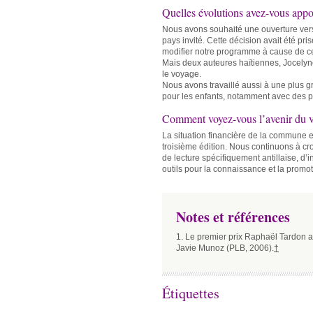
Quelles évolutions avez-vous appor
Nous avons souhaité une ouverture ver
pays invité. Cette décision avait été pri
modifier notre programme à cause de ce
Mais deux auteures haïtiennes, Jocelyn
le voyage.
Nous avons travaillé aussi à une plus g
pour les enfants, notamment avec des pr
Comment voyez-vous l’avenir du v
La situation financière de la commune est
troisième édition. Nous continuons à croi
de lecture spécifiquement antillaise, d’inc
outils pour la connaissance et la promot
Notes et références
1. Le premier prix Raphaël Tardon 
Javie Munoz (PLB, 2006).
†
Étiquettes