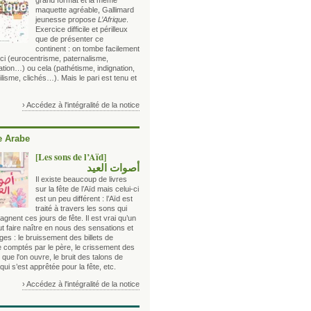
grand format et la même
maquette agréable, Gallimard
jeunesse propose
L’Afrique
.
Exercice difficile et périlleux
que de présenter ce
continent : on tombe facilement
ci (eurocentrisme, paternalisme,
sation…) ou cela (pathétisme, indignation,
lisme, clichés…). Mais le pari est tenu et
› Accédez à l'intégralité de la notice
 Arabe
[Les sons de l’Aïd]
أصوات العيد
Il existe beaucoup de livres
sur la fête de l’Aïd mais celui-ci
est un peu différent : l’Aïd est
traité à travers les sons qui
nent ces jours de fête. Il est vrai qu’un
ut faire naître en nous des sensations et
es : le bruissement des billets de
 comptés par le père, le crissement des
que l'on ouvre, le bruit des talons de
i s’est apprêtée pour la fête, etc.
› Accédez à l'intégralité de la notice