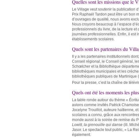
Quelles sont les missions que le V
Le Village veut soutenir la publication 
Prix Raphaël Tardon peut être un bon mot
d’ouvrages de qualité, nous avons exclu 
Nous croyons beaucoup à l’espace d’éch
professionnels du livre, de la lecture et 
journées professionnelles. Enfin, il est
établissements scolaires.
Quels sont les partenaires du Vill
Il y a les partenaires institutionnels don
Conseil régional, le Conseil général, l
Schœlcher et la Bibliothèque départeme
bibliothèques municipales et les crèches
bibliothèques publiques de Martinique (
Pour la presse, c’est la chaîne de télévi
Quels ont été les moments les plu
La table ronde autour du thème « Écritu
avions comme invités Patrick Chamoiseau
Jocelyne Trouillot, auteure haïtienne, 
scolaires a connu, grâce aux rencontres
monde aussi à la soirée de remise du P
Lowitt, la grenouille qui danse
(ill. Mic
Jasor. Le spectacle tout public, « La Re
également.