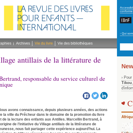
secon
Accessibil
conforme
›
Qui som
Navig
bleu
raphies
Archives
Vie du livre
Vie des bibliothèques
lage antillais de la littérature de
New
ertrand, responsable du service culturel de
› Pour
inique
Tikou
d'info
C
Nous avons connaissance, depuis plusieurs années, des actions
e la ville du Prêcheur dans le domaine de la promotion du livre
Afriqu
t de la lecture des enfants aux Antilles. Marcellin Bertrand, à
’origine de l’initiative du Village antillais de la littérature de
eunesse, nous fait partager cette expérience aujourd’hui. La