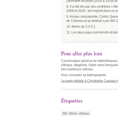
Déchaîné du jeudi
(2018 à 2019) et
8. Il a été élu par ses confrères « 
2009 et 2016 : bel exploit dans un
9. Ancien caricaturiste, Cédric Quenu
de Cotonou et au festival Lyon BD (
10. Moins de 2,5 €.
†
11. Les deux pays sont étroits et bén
Pour aller plus loin
Conservateur général de bibliothèques,
(Afrique, Maghreb, Outre-mers françaises.
très nombreux articles.
Pour consulter sa bibliographie:
La page dédiée à Christophe Cassiau-Hau
Étiquettes
BD- Bénin- Afrique