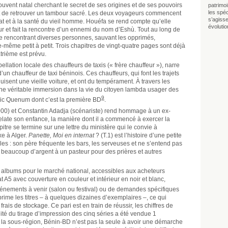
ouvent natal cherchant le secret de ses origines et de ses pouvoirs
patrimo
les spéci
 est de retrouver un tambour sacré. Les deux voyageurs commencent
s’agisse
imat et à la santé du vieil homme. Houéfa se rend compte qu’elle
évolutio
ur et fait la rencontre d’un ennemi du nom d’Eshù. Tout au long de
me rencontrant diverses personnes, sauvant les opprimés,
le-même petit à petit. Trois chapitres de vingt-quatre pages sont déjà
trième est prévu.
pellation locale des chauffeurs de taxis (« frère chauffeur »), narre
un chauffeur de taxi béninois. Ces chauffeurs, qui font les trajets
duisent une vieille voiture, et ont du tempérament. À travers les
une véritable immersion dans la vie du citoyen lambda usager des
9
ric Quenum dont c’est la première BD
.
000) et Constantin Adadja (scénariste) rend hommage à un ex-
elate son enfance, la manière dont il a commencé à exercer la
apitre se termine sur une lettre du ministère qui le convie à
xe à Alger.
Panette, Moi en internat
? (T.1) est l’histoire d’une petite
ocales : son père fréquente les bars, les serveuses et ne s’entend pas
beaucoup d’argent à un pasteur pour des prières et autres
s albums pour le marché national, accessibles aux acheteurs
t A5 avec couverture en couleur et intérieur en noir et blanc,
vénements à venir (salon ou festival) ou de demandes spécifiques
mprime les titres – à quelques dizaines d’exemplaires –, ce qui
frais de stockage. Ce pari est en train de réussir, les chiffres de
lité du tirage d’impression des cinq séries a été vendue 1
la sous-région, Bénin-BD n’est pas la seule à avoir une démarche