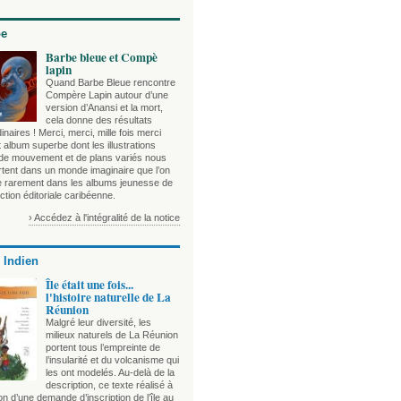
be
Barbe bleue et Compè
lapin
Quand Barbe Bleue rencontre
Compère Lapin autour d’une
version d’Anansi et la mort,
cela donne des résultats
inaires ! Merci, merci, mille fois merci
 album superbe dont les illustrations
 de mouvement et de plans variés nous
rtent dans un monde imaginaire que l’on
e rarement dans les albums jeunesse de
ction éditoriale caribéenne.
› Accédez à l'intégralité de la notice
 Indien
Île était une fois...
l'histoire naturelle de La
Réunion
Malgré leur diversité, les
milieux naturels de La Réunion
portent tous l’empreinte de
l’insularité et du volcanisme qui
les ont modelés. Au-delà de la
description, ce texte réalisé à
on d’une demande d’inscription de l’île au