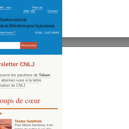
dary_2
ité : non
-
-
Plan du
-
Aide
site
Contact
mes-nous ?
ISSN : 2107-6685
ation
sletter CNLJ
 suivre les parutions de
Takam
, abonnez-vous à la lettre
rmation du CNLJ
oups de cœur
e
Mama Sambona
Pour Mama Sambona, il est