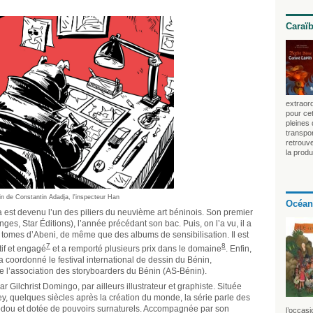
Caraï
extraord
pour cet
pleines
transpo
retrouv
la produ
n de Constantin Adadja, l'inspecteur Han
Océan
est devenu l’un des piliers du neuvième art béninois. Son premier
ges, Star Éditions), l’année précédant son bac. Puis, on l’a vu, il a
x tomes d’Abeni, de même que des albums de sensibilisation. Il est
7
8
if et engagé
et a remporté plusieurs prix dans le domaine
. Enfin,
 a coordonné le festival international de dessin du Bénin,
 l’association des storyboarders du Bénin (AS-Bénin).
par Gilchrist Domingo, par ailleurs illustrateur et graphiste. Située
ey, quelques siècles après la création du monde, la série parle des
 vodou et dotée de pouvoirs surnaturels. Accompagnée par son
l’occasi