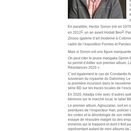
d
1
m
a
En parallèle, Hector Sonon (né en 1970
2
3
en 2012
,
un an avant Hodall Beo
. Pa
Zinsou (galerie d’art moderne à Coton
cadre de l’exposition Formes et Parol
Mais si Sonon est une figure marquante
On peut citer le jeune mangaka Gjimm M
lui permit d’éditer son premier album,
L
Résistances 2020 ».
C’est également le cas de Constantin A
souverain du royaume du Dahomey. Le scé
la première incursion dans le neuvième 
série BD sur les traces locales de l’es
En 2020, Adadja crée avec d’autres aute
béninois sur le marché local, le label B
Le premier album, Aglouzalan, sort en 
aventures de l’inspecteur Han, policier
les codes et la déontologie de son mét
essaye de résoudre malgré lui des enqu
ennemis qui le traquent et dont il finit pa
représentant autant de mini-albums de 