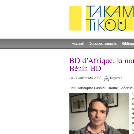
Gestion des cookies
Accueil
Dossiers annuels
Bibliog
BD d’Afrique, la nou
Bénin-BD
Le 17 novembre 2022
Imprimer
Par
Christophe Cassiau-Haurie
, Spéciali
S
e
d
e
e
m
a
C