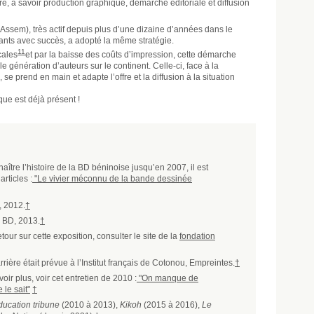
vre, à savoir production graphique, démarche éditoriale et diffusion
 Assem), très actif depuis plus d’une dizaine d’années dans le
ants avec succès, a adopté la même stratégie.
11
cales
et par la baisse des coûts d’impression, cette démarche
génération d’auteurs sur le continent. Celle-ci, face à la
, se prend en main et adapte l’offre et la diffusion à la situation
que est déjà présent !
aître l’histoire de la BD béninoise jusqu’en 2007, il est
rticles :
"Le vivier méconnu de la bande dessinée
, 2012.
†
n BD, 2013.
†
tour sur cette exposition, consulter le site de la
fondation
rière était prévue à l’Institut français de Cotonou, Empreintes.
†
oir plus, voir cet entretien de 2010 :
"On manque de
 le sait"
†
ducation tribune
(2010 à 2013),
Kikoh
(2015 à 2016),
Le