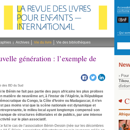
secon
Accessibil
conforme
›
Qui som
Navig
bleu
raphies
Archives
Vie du livre
Vie des bibliothèques
velle génération : l’exemple de
New
› Pour
Tikou
ste des BD du Sud
d'info
i le Bénin ne fait pas partie des pays africains les plus prolixes
n matière de neuvième art, à l’instar de l’Algérie, la République
C
émocratique du Congo, la Côte d’Ivoire ou Madagascar, il n’en
st pas moins vrai que la scène nationale est dynamique et
ntreprenante, le milieu local ayant longtemps compensé son
Afriqu
anque de structures éditoriales et de publics, par une intense
ctivité sur le plan associatif.
e fut le cas de l’association Bénin-Dessin (née sur les décombres