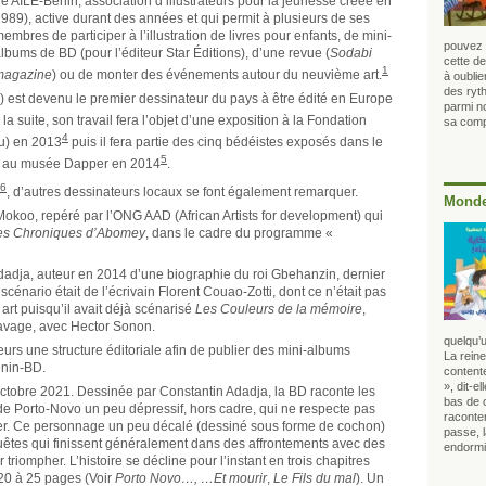
e AILE-Bénin, association d’illustrateurs pour la jeunesse créée en
989), active durant des années et qui permit à plusieurs de ses
embres de participer à l’illustration de livres pour enfants, de mini-
pouvez l
lbums de BD (pour l’éditeur Star Éditions), d’une revue (
Sodabi
cette de
1
magazine
) ou de monter des événements autour du neuvième art.
à oubli
des ryt
) est devenu le premier dessinateur du pays à être édité en Europe
parmi no
r la suite, son travail fera l’objet d’une exposition à la Fondation
sa compa
4
ou)
en 2013
puis il fera partie des cinq bédéistes exposés
dans le
5
es au musée Dapper en 2014
.
6
, d’autres dessinateurs locaux se font également remarquer.
Monde
okoo, repéré par l’ONG AAD (African Artists for development) qui
es Chroniques d’Abomey
, dans le cadre du programme «
dadja, auteur en 2014 d’une biographie du roi Gbehanzin, dernier
nario était de l’écrivain Florent Couao-Zotti, dont ce n’était pas
art puisqu’il avait déjà scénarisé
Les Couleurs de la mémoire
,
clavage, avec Hector Sonon.
quelqu’u
urs une structure éditoriale afin de publier des mini-albums
La rein
énin-BD.
contente
», dit-e
octobre 2021. Dessinée par Constantin Adadja, la BD raconte les
bas de 
 de Porto-Novo un peu dépressif, hors cadre, qui ne respecte pas
raconter
ier. Ce personnage un peu décalé (dessiné sous forme de cochon)
passe, l
êtes qui finissent généralement dans des affrontements avec des
endorm
r triompher. L’histoire se décline pour l’instant en trois chapitres
20 à 25 pages (Voir
Porto Novo…, …Et mourir
,
Le Fils du mal
). Un