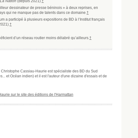
La Nation
(depuis 2021).
†
Meilleur dessinateur de presse béninois » à deux reprises, en
 pays qui ne manque pas de talents dans ce domaine.
†
m a participé à plusieurs expositions de BD à l’Institut français
2021).
†
éficient d’un réseau routier moins délabré qu’ailleurs.
†
 Christophe Cassiau-Haurie est spécialiste des BD du Sud
.. et Océan indien) et il est l'auteur d'une dizaine d'essais et de
rie sur le site des éditions de l'Harmattan