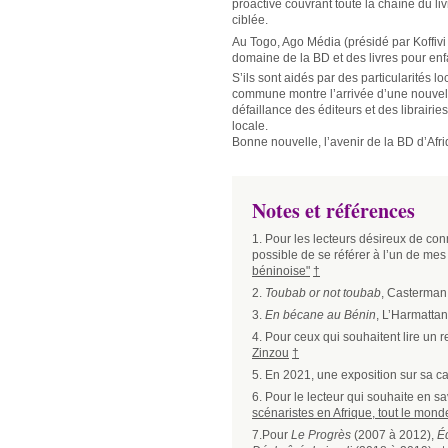
proactive couvrant toute la chaîne du li
ciblée.
Au Togo, Ago Média (présidé par Koffivi
domaine de la BD et des livres pour enf
S’ils sont aidés par des particularités lo
commune montre l’arrivée d’une nouvelle 
défaillance des éditeurs et des librairies
locale.
Bonne nouvelle, l’avenir de la BD d’Afri
Notes et références
1. Pour les lecteurs désireux de conn
possible de se référer à l’un de mes a
béninoise"
†
2.
Toubab or not toubab
, Casterman
3.
En bécane au Bénin
, L’Harmatta
4. Pour ceux qui souhaitent lire un re
Zinzou
†
5. En 2021, une exposition sur sa car
6. Pour le lecteur qui souhaite en sav
scénaristes en Afrique, tout le monde
7.Pour
Le Progrès
(2007 à 2012),
É