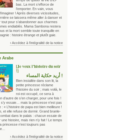
temps de quitter la vie d’ici-
bas. La mort s’efforce de
l’emporter. En vain, vous
’imaginer ! Après diverses vicissitudes,
rnière se laissera même aller à danser et
er tout pour s’abandonner aux charmes
hmes endiablés. Mama Sambona restera
us et la mort semble toute tranquille en
gnie : histoire étrange et plutôt gaie.
› Accédez à l'intégralité de la notice
 Arabe
[Je veux l’histoire du soir
!]
! أريد حكاية المساء
Bien installée dans son lit, la
petite princesse réclame
l’histoire du soir ; mais voilà, le
roi est occupé, ce sera à
n d’autre de s’en charger, pour une fois !
e s’y essaie… mais la princesse n’est pas
 : « L’histoire de papa est bien meilleure !
lle, et elle refuse de dormir. Grand branle-
combat dans le palais : chacun essaie de
 une histoire, mais rien n’y fait ! Le temps
a princesse n’est toujours pas
ie…
› Accédez à l'intégralité de la notice